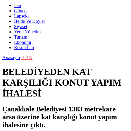
İlan
Güncel
Lapseki
Belde Ve Köyler
Siyaset
Yerel Yönetim
Turizm
Ekonomi
Resmî İlan
Anasayfa
İLAN
BELEDİYEDEN KAT
KARŞILIĞI KONUT YAPIM
İHALESİ
Çanakkale Belediyesi 1383 metrekare
arsa üzerine kat karşılığı konut yapım
ihalesine çıktı.