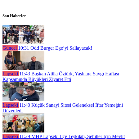
Son Haberler
Güncel
10:31
Odd Burger Ege’yi Sallayacak!
Lapseki
11:43
Başkan Atilla Öztürk, Yaşlılara Saygı Haftası
Kapsamında Büyükleri Ziyaret Etti
Lapseki
11:40
Küçük Sanayi Sitesi Geleneksel İftar Yemeğini
Düzenledi
Lapseki
11:29
MHP Lapseki İlçe Teşkilatı, Şehitler İçin Mevlit