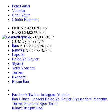
Foto Galeri
Videolar
Canlı Yayın
Günün Haberleri
DOLAR
47,60
%0,07
EURO
54,98
%-0,05
G.ALTIN
6.507,03
%0,17
GÜMÜŞ
94
%-1,17
İlan
IMKB
13.798,82
%0,70
Güncel
BITCOIN
64.683
%0,42
Lapseki
Belde Ve Köyler
Siyaset
Yerel Yönetim
Turizm
Ekonomi
Resmî İlan
Facebook
Twitter
Instagram
Youtube
İlan
Güncel
Lapseki
Belde Ve Köyler
Siyaset
Yerel Yönetim
Turizm
Ekonomi
Spor
Tarım
Künye
İletişim
RSS