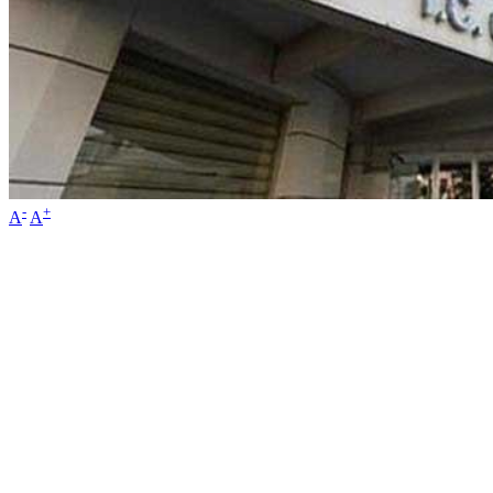
-
+
A
A