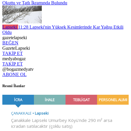
Okuttu ve Tatlı İkramında Bulundu
Lapseki
11:28
Lapseki'nin Yüksek Kesimlerinde Kar Yağışı Etkili
Oldu
gazetelapseki
BEĞEN
GazeteLapseki
TAKİP ET
medyabogaz
TAKİP ET
@bogazmedyatv
ABONE OL
Resmî İlanlar