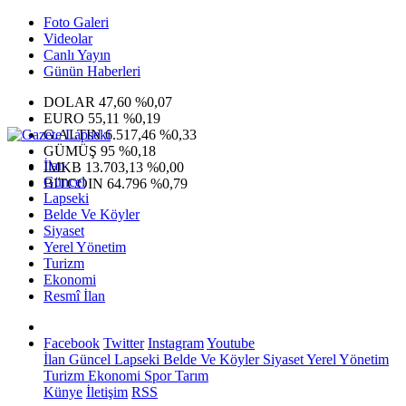
Foto Galeri
Videolar
Canlı Yayın
Günün Haberleri
DOLAR
47,60
%0,07
EURO
55,11
%0,19
G.ALTIN
6.517,46
%0,33
GÜMÜŞ
95
%0,18
İlan
IMKB
13.703,13
%0,00
Güncel
BITCOIN
64.796
%0,79
Lapseki
Belde Ve Köyler
Siyaset
Yerel Yönetim
Turizm
Ekonomi
Resmî İlan
Facebook
Twitter
Instagram
Youtube
İlan
Güncel
Lapseki
Belde Ve Köyler
Siyaset
Yerel Yönetim
Turizm
Ekonomi
Spor
Tarım
Künye
İletişim
RSS