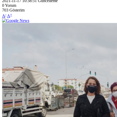
2021-11-17 10:38:51
Güncelleme
0
Yorum
703
Gösterim
-
+
A
A