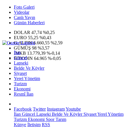
Foto Galeri
Videolar
Canlı Yayın
Günün Haberleri
DOLAR
47,74
%0,25
EURO
55,25
%0,43
G.ALTIN
6.660,55
%2,59
GÜMÜŞ
98
%3,57
İlan
IMKB
13.779,39
%-0,14
Güncel
BITCOIN
64.965
%-0,05
Lapseki
Belde Ve Köyler
Siyaset
Yerel Yönetim
Turizm
Ekonomi
Resmî İlan
Facebook
Twitter
Instagram
Youtube
İlan
Güncel
Lapseki
Belde Ve Köyler
Siyaset
Yerel Yönetim
Turizm
Ekonomi
Spor
Tarım
Künye
İletişim
RSS