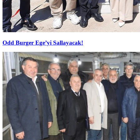
Odd Burger Ege’yi Sallayacak!