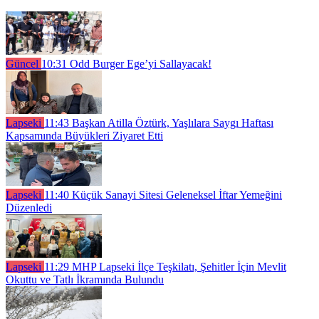
Güncel
10:31
Odd Burger Ege’yi Sallayacak!
Lapseki
11:43
Başkan Atilla Öztürk, Yaşlılara Saygı Haftası
Kapsamında Büyükleri Ziyaret Etti
Lapseki
11:40
Küçük Sanayi Sitesi Geleneksel İftar Yemeğini
Düzenledi
Lapseki
11:29
MHP Lapseki İlçe Teşkilatı, Şehitler İçin Mevlit
Okuttu ve Tatlı İkramında Bulundu