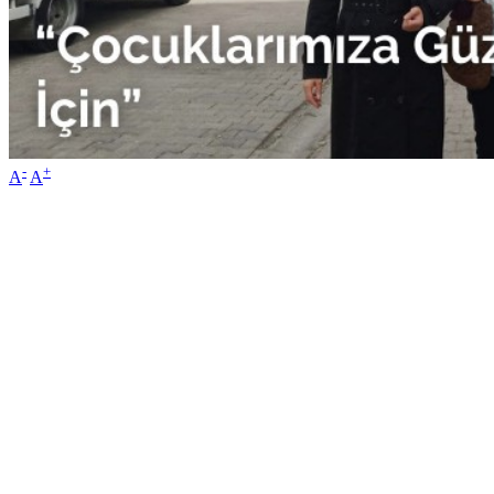
-
+
A
A