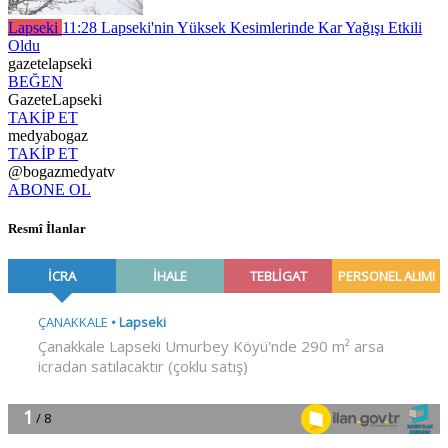
Lapseki
11:28
Lapseki'nin Yüksek Kesimlerinde Kar Yağışı Etkili
Oldu
gazetelapseki
BEĞEN
GazeteLapseki
TAKİP ET
medyabogaz
TAKİP ET
@bogazmedyatv
ABONE OL
Resmî İlanlar