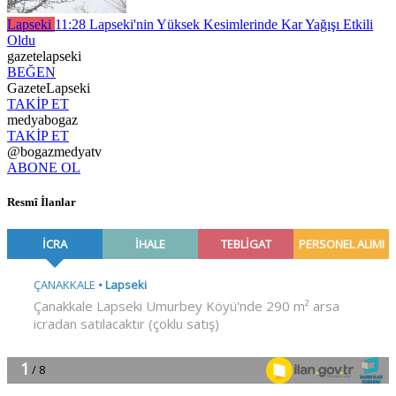
Lapseki
11:28
Lapseki'nin Yüksek Kesimlerinde Kar Yağışı Etkili
Oldu
gazetelapseki
BEĞEN
GazeteLapseki
TAKİP ET
medyabogaz
TAKİP ET
@bogazmedyatv
ABONE OL
Resmî İlanlar