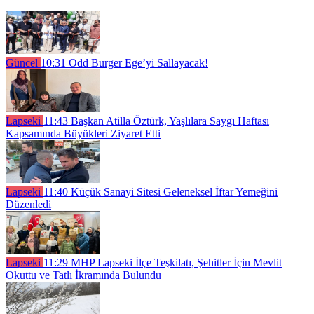
Güncel
10:31
Odd Burger Ege’yi Sallayacak!
Lapseki
11:43
Başkan Atilla Öztürk, Yaşlılara Saygı Haftası
Kapsamında Büyükleri Ziyaret Etti
Lapseki
11:40
Küçük Sanayi Sitesi Geleneksel İftar Yemeğini
Düzenledi
Lapseki
11:29
MHP Lapseki İlçe Teşkilatı, Şehitler İçin Mevlit
Okuttu ve Tatlı İkramında Bulundu