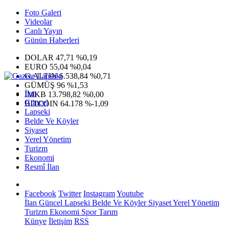
Foto Galeri
Videolar
Canlı Yayın
Günün Haberleri
DOLAR
47,71
%0,19
EURO
55,04
%0,04
G.ALTIN
6.538,84
%0,71
GÜMÜŞ
96
%1,53
İlan
IMKB
13.798,82
%0,00
Güncel
BITCOIN
64.178
%-1,09
Lapseki
Belde Ve Köyler
Siyaset
Yerel Yönetim
Turizm
Ekonomi
Resmî İlan
Facebook
Twitter
Instagram
Youtube
İlan
Güncel
Lapseki
Belde Ve Köyler
Siyaset
Yerel Yönetim
Turizm
Ekonomi
Spor
Tarım
Künye
İletişim
RSS