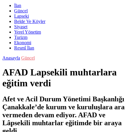
İlan
Güncel
Lapseki
Belde Ve Köyler
Siyaset
Yerel Yönetim
Turizm
Ekonomi
Resmî İlan
Anasayfa
Güncel
AFAD Lapsekili muhtarlara
eğitim verdi
Afet ve Acil Durum Yönetimi Başkanlığı
Çanakkale’de kurum ve kuruluşlara ara
vermeden devam ediyor. AFAD ve
Lâpsekili muhtarlar eğitimde bir araya
geldi.