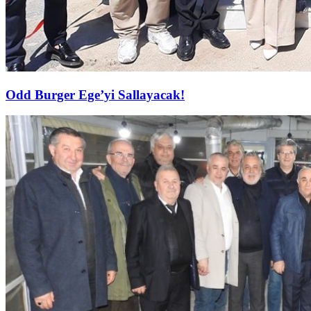
Odd Burger Ege’yi Sallayacak!