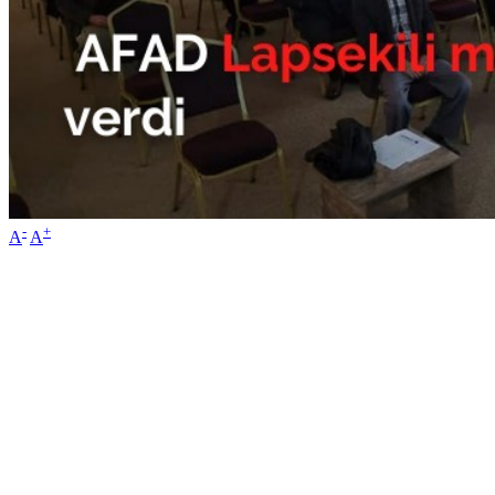
-
+
A
A