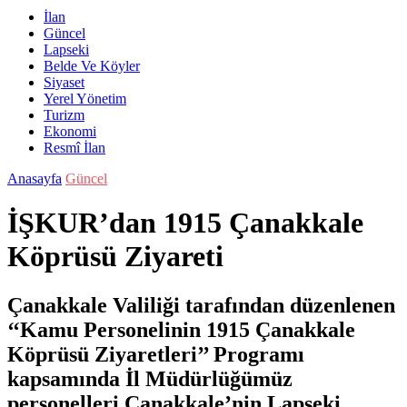
İlan
Güncel
Lapseki
Belde Ve Köyler
Siyaset
Yerel Yönetim
Turizm
Ekonomi
Resmî İlan
Anasayfa
Güncel
İŞKUR’dan 1915 Çanakkale
Köprüsü Ziyareti
Çanakkale Valiliği tarafından düzenlenen
‘‘Kamu Personelinin 1915 Çanakkale
Köprüsü Ziyaretleri’’ Programı
kapsamında İl Müdürlüğümüz
personelleri Çanakkale’nin Lapseki