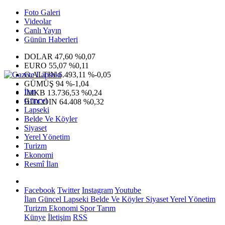
Foto Galeri
Videolar
Canlı Yayın
Günün Haberleri
DOLAR
47,60
%0,07
EURO
55,07
%0,11
G.ALTIN
6.493,11
%-0,05
GÜMÜŞ
94
%-1,04
İlan
IMKB
13.736,53
%0,24
Güncel
BITCOIN
64.408
%0,32
Lapseki
Belde Ve Köyler
Siyaset
Yerel Yönetim
Turizm
Ekonomi
Resmî İlan
Facebook
Twitter
Instagram
Youtube
İlan
Güncel
Lapseki
Belde Ve Köyler
Siyaset
Yerel Yönetim
Turizm
Ekonomi
Spor
Tarım
Künye
İletişim
RSS