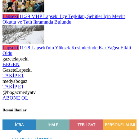
Lapseki
11:29
MHP Lapseki İlçe Teşkilatı, Şehitler İçin Mevlit
Okuttu ve Tatlı İkramında Bulundu
Lapseki
11:28
Lapseki'nin Yüksek Kesimlerinde Kar Yağışı Etkili
Oldu
gazetelapseki
BEĞEN
GazeteLapseki
TAKİP ET
medyabogaz
TAKİP ET
@bogazmedyatv
ABONE OL
Resmî İlanlar