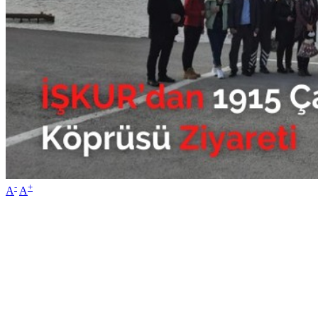
-
+
A
A