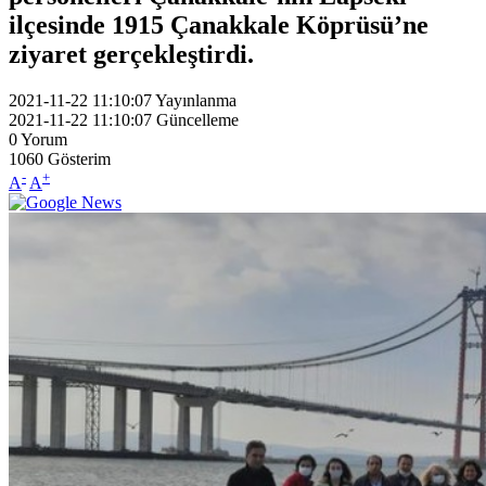
ilçesinde 1915 Çanakkale Köprüsü’ne
ziyaret gerçekleştirdi.
2021-11-22 11:10:07
Yayınlanma
2021-11-22 11:10:07
Güncelleme
0
Yorum
1060
Gösterim
-
+
A
A