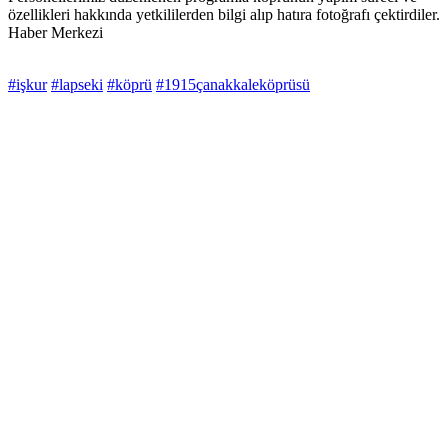
özellikleri hakkında yetkililerden bilgi alıp hatıra fotoğrafı çektirdiler.
Haber Merkezi
#işkur
#lapseki
#köprü
#1915çanakkaleköprüsü