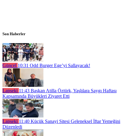
Son Haberler
Güncel
10:31
Odd Burger Ege’yi Sallayacak!
Lapseki
11:43
Başkan Atilla Öztürk, Yaşlılara Saygı Haftası
Kapsamında Büyükleri Ziyaret Etti
Lapseki
11:40
Küçük Sanayi Sitesi Geleneksel İftar Yemeğini
Düzenledi