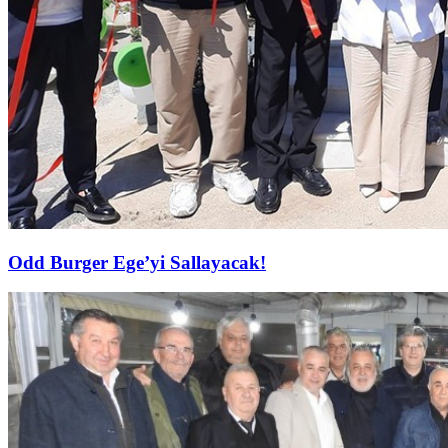
Odd Burger Ege’yi Sallayacak!