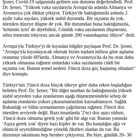
Şener, Covid-19 salgınında gelinen son durumu değerlendirdi. Prof.
Dr. Şener, "Yüksek vaka sayılarıyla Avrupa'da aslında Almanya ve
Avusturya çok dikkat çekiyor. Türkiye'de baktığımızda aslında 2
aydır vaka sayıları, yüksek stabil durumda. Bir sıçrama da yok,
istenilen düzeye düşme de yok. Bir durumdan buna baktığımızda,
'kötünün iyisi' de diyebiliriz. Günlük vaka sayılarının düşmesini,
sıfıra inmesini istiyoruz ancak günde 200 vatandaşımız ölüyor" dedi.
Avrupa'yla Türkiye'yi de kıyaslan bilgiler paylaşan Prof. Dr. Şener,
"Avrupa'yla kıyaslayacak olursak bizim toplam nüfusa göre aşılama
oranımız yüzde 60'larda. Almanya ve Avusturya'da da bu oran daha
yüksek olmasına rağmen onlardaki vaka sayılarında ciddi bir
sıçrama var. Bunun temel nedeni 3'üncü doza geç başlamış olmaları"
diye konuştu.
Türkiye'nin 3'üncü doza birçok ülkeye göre daha erken başladığını
belirten Prof. Dr. Şener, "Bir diğer taraftan da baktığımızda yüksek
stabil seyreden vaka oranlarının aşağı düşmemesindeki sebep de
aşılama oranlarını yukarı çıkaramamızdan kaynaklanıyor. Sağlık
Bakanlığı ve bilim uzmanlarının çağrılarına rağmen 3'üncü doz
istenilen seviyede değil. Bazı insanlarda '2'nci doz aşıyı oldum,
3'üncü dozu olmama gerek yok' gibi bir algı var. Bunun yanında
'Aşıya gerek yok' diyen bazı kişiler de var. Bu hastalığın ağır ve
ölümcül seyredilmediğine yönelik fikirleri olanlar da var. Bu
durumun sıkıntısını hep beraber çekiyoruz. Bu bize, günlük 20- 30