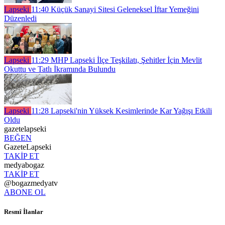
Lapseki
11:40
Küçük Sanayi Sitesi Geleneksel İftar Yemeğini
Düzenledi
Lapseki
11:29
MHP Lapseki İlçe Teşkilatı, Şehitler İçin Mevlit
Okuttu ve Tatlı İkramında Bulundu
Lapseki
11:28
Lapseki'nin Yüksek Kesimlerinde Kar Yağışı Etkili
Oldu
gazetelapseki
BEĞEN
GazeteLapseki
TAKİP ET
medyabogaz
TAKİP ET
@bogazmedyatv
ABONE OL
Resmî İlanlar