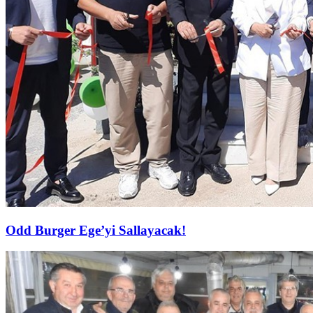
Odd Burger Ege’yi Sallayacak!