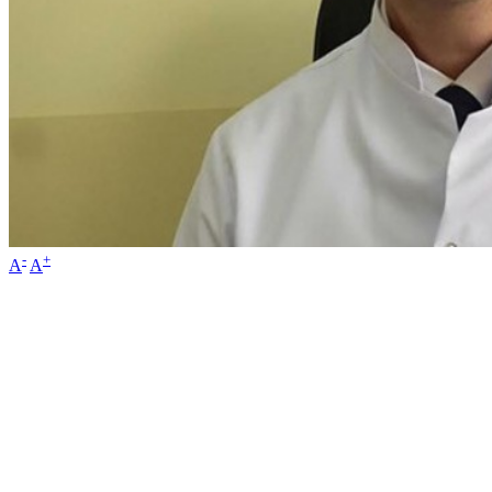
-
+
A
A