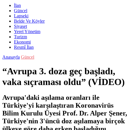
İlan
Güncel
Lapseki
Belde Ve Köyler
Siyaset
Yerel Yönetim
Turizm
Ekonomi
Resmî İlan
Anasayfa
Güncel
“Avrupa 3. doza geç başladı,
vaka sıçraması oldu” (VİDEO)
Avrupa'daki aşılama oranları ile
Türkiye'yi karşılaştıran Koronavirüs
Bilim Kurulu Üyesi Prof. Dr. Alper Şener,
Türkiye'nin 3'üncü doz aşılamaya birçok
ülkeye göre daha erken başladığını