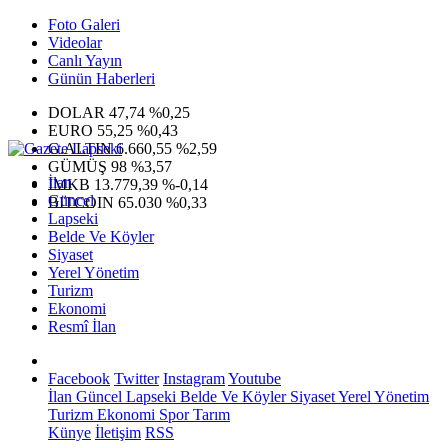
Foto Galeri
Videolar
Canlı Yayın
Günün Haberleri
DOLAR
47,74
%0,25
EURO
55,25
%0,43
G.ALTIN
6.660,55
%2,59
GÜMÜŞ
98
%3,57
İlan
IMKB
13.779,39
%-0,14
Güncel
BITCOIN
65.030
%0,33
Lapseki
Belde Ve Köyler
Siyaset
Yerel Yönetim
Turizm
Ekonomi
Resmî İlan
Facebook
Twitter
Instagram
Youtube
İlan
Güncel
Lapseki
Belde Ve Köyler
Siyaset
Yerel Yönetim
Turizm
Ekonomi
Spor
Tarım
Künye
İletişim
RSS