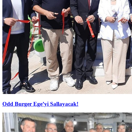
Odd Burger Ege’yi Sallayacak!