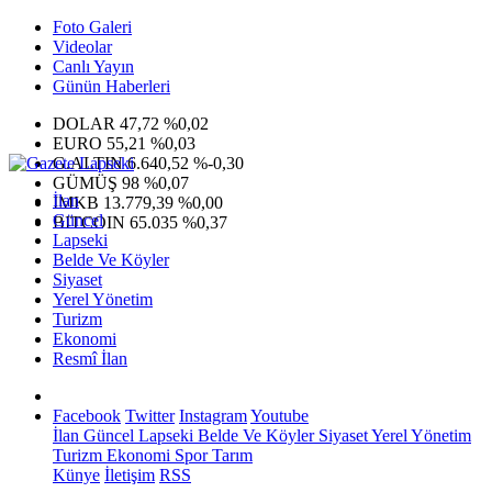
Foto Galeri
Videolar
Canlı Yayın
Günün Haberleri
DOLAR
47,72
%0,02
EURO
55,21
%0,03
G.ALTIN
6.640,52
%-0,30
GÜMÜŞ
98
%0,07
İlan
IMKB
13.779,39
%0,00
Güncel
BITCOIN
65.035
%0,37
Lapseki
Belde Ve Köyler
Siyaset
Yerel Yönetim
Turizm
Ekonomi
Resmî İlan
Facebook
Twitter
Instagram
Youtube
İlan
Güncel
Lapseki
Belde Ve Köyler
Siyaset
Yerel Yönetim
Turizm
Ekonomi
Spor
Tarım
Künye
İletişim
RSS