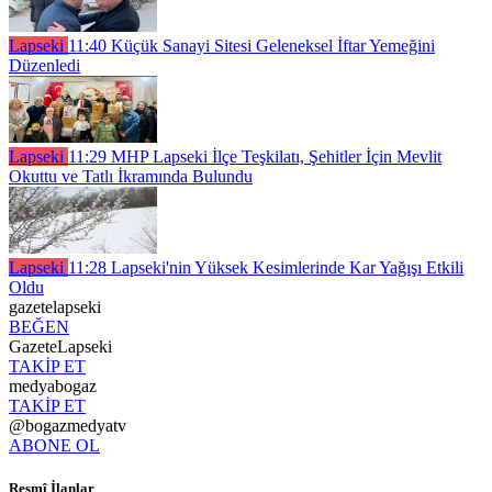
Lapseki
11:40
Küçük Sanayi Sitesi Geleneksel İftar Yemeğini
Düzenledi
Lapseki
11:29
MHP Lapseki İlçe Teşkilatı, Şehitler İçin Mevlit
Okuttu ve Tatlı İkramında Bulundu
Lapseki
11:28
Lapseki'nin Yüksek Kesimlerinde Kar Yağışı Etkili
Oldu
gazetelapseki
BEĞEN
GazeteLapseki
TAKİP ET
medyabogaz
TAKİP ET
@bogazmedyatv
ABONE OL
Resmî İlanlar