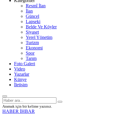
Kategoriler
Resmî İlan
İlan
Güncel
Lapseki
Belde Ve Köyler
Siyaset
Yerel Yönetim
Turizm
Ekonomi
Spor
Tarım
Foto Galeri
Video
Yazarlar
Künye
İletişim
Aramak için bir kelime yazınız.
HABER İHBAR