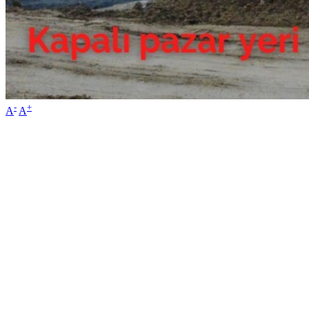
-
+
A
A