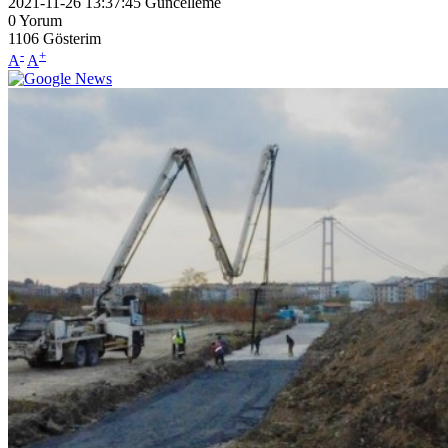
2021-11-26 13:37:45
Güncelleme
0
Yorum
1106
Gösterim
-
+
A
A