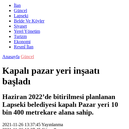
İlan
Güncel
Lapseki
Belde Ve Köyler
Siyaset
Yerel Yönetim
Turizm
Ekonomi
Resmî İlan
Anasayfa
Güncel
Kapalı pazar yeri inşaatı
başladı
Haziran 2022’de bitirilmesi planlanan
Lapseki belediyesi kapalı Pazar yeri 10
bin 400 metrekare alana sahip.
2021-11-26 13:37:45
Yayınlanma