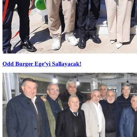
Odd Burger Ege’yi Sallayacak!