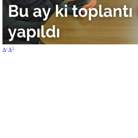
-
+
A
A