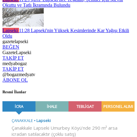
Okuttu ve Tatlı İkramında Bulundu
Lapseki
11:28
Lapseki'nin Yüksek Kesimlerinde Kar Yağışı Etkili
Oldu
gazetelapseki
BEĞEN
GazeteLapseki
TAKİP ET
medyabogaz
TAKİP ET
@bogazmedyatv
ABONE OL
Resmî İlanlar