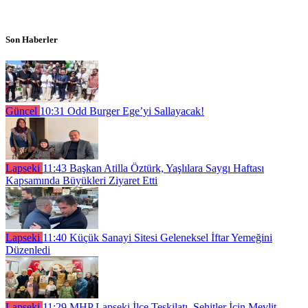
Son Haberler
Güncel
10:31
Odd Burger Ege’yi Sallayacak!
Lapseki
11:43
Başkan Atilla Öztürk, Yaşlılara Saygı Haftası
Kapsamında Büyükleri Ziyaret Etti
Lapseki
11:40
Küçük Sanayi Sitesi Geleneksel İftar Yemeğini
Düzenledi
Lapseki
11:29
MHP Lapseki İlçe Teşkilatı, Şehitler İçin Mevlit