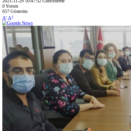
2021-11-29 10:47:52
Güncelleme
0
Yorum
657
Gösterim
-
+
A
A