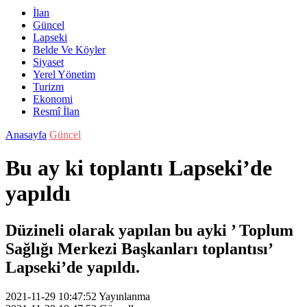
İlan
Güncel
Lapseki
Belde Ve Köyler
Siyaset
Yerel Yönetim
Turizm
Ekonomi
Resmî İlan
Anasayfa
Güncel
Bu ay ki toplantı Lapseki’de
yapıldı
Düzineli olarak yapılan bu ayki ’ Toplum
Sağlığı Merkezi Başkanları toplantısı’
Lapseki’de yapıldı.
2021-11-29 10:47:52
Yayınlanma