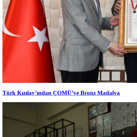
Türk Kızılay’ından ÇOMÜ’ye Bronz Madalya