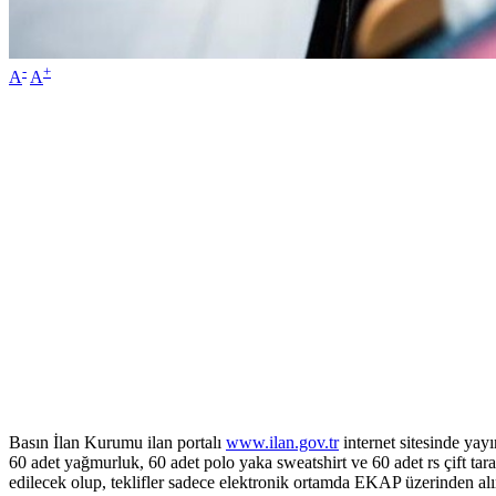
-
+
A
A
Basın İlan Kurumu ilan portalı
www.ilan.gov.tr
internet sitesinde yay
60 adet yağmurluk, 60 adet polo yaka sweatshirt ve 60 adet rs çift ta
edilecek olup, teklifler sadece elektronik ortamda EKAP üzerinden alı