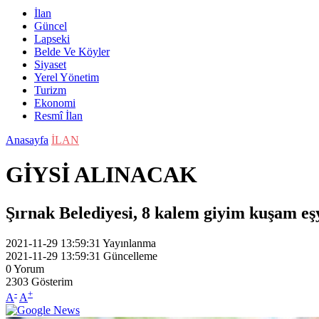
İlan
Güncel
Lapseki
Belde Ve Köyler
Siyaset
Yerel Yönetim
Turizm
Ekonomi
Resmî İlan
Anasayfa
İLAN
GİYSİ ALINACAK
Şırnak Belediyesi, 8 kalem giyim kuşam eşy
2021-11-29 13:59:31
Yayınlanma
2021-11-29 13:59:31
Güncelleme
0
Yorum
2303
Gösterim
-
+
A
A