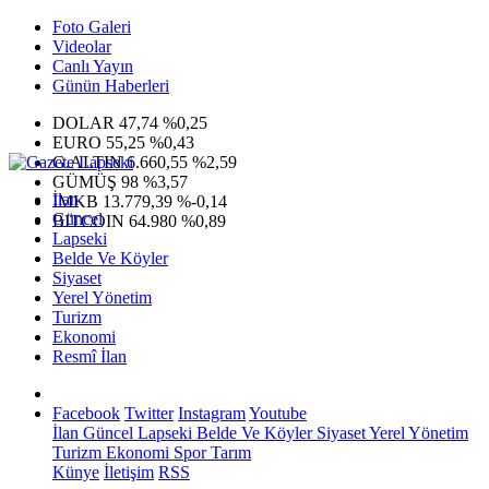
Foto Galeri
Videolar
Canlı Yayın
Günün Haberleri
DOLAR
47,74
%0,25
EURO
55,25
%0,43
G.ALTIN
6.660,55
%2,59
GÜMÜŞ
98
%3,57
İlan
IMKB
13.779,39
%-0,14
Güncel
BITCOIN
64.980
%0,89
Lapseki
Belde Ve Köyler
Siyaset
Yerel Yönetim
Turizm
Ekonomi
Resmî İlan
Facebook
Twitter
Instagram
Youtube
İlan
Güncel
Lapseki
Belde Ve Köyler
Siyaset
Yerel Yönetim
Turizm
Ekonomi
Spor
Tarım
Künye
İletişim
RSS