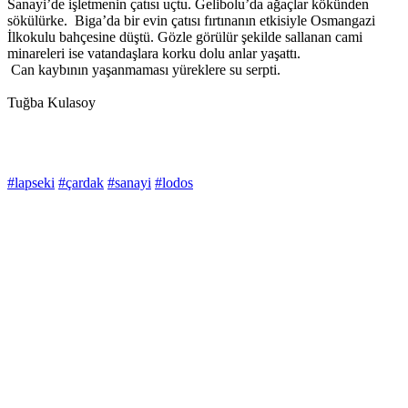
Sanayi’de işletmenin çatısı uçtu. Gelibolu’da ağaçlar kökünden
sökülürke. Biga’da bir evin çatısı fırtınanın etkisiyle Osmangazi
İlkokulu bahçesine düştü. Gözle görülür şekilde sallanan cami
minareleri ise vatandaşlara korku dolu anlar yaşattı.
Can kaybının yaşanmaması yüreklere su serpti.
Tuğba Kulasoy
#lapseki
#çardak
#sanayi
#lodos