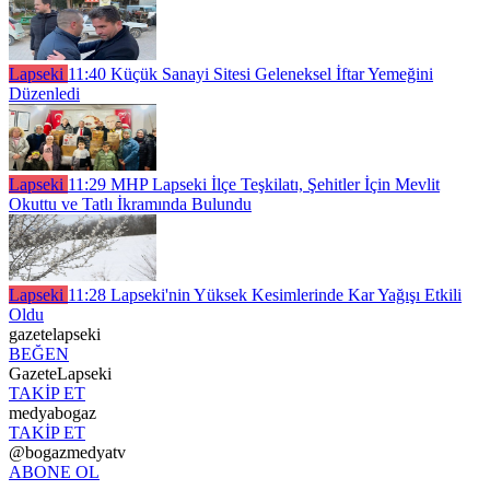
Lapseki
11:40
Küçük Sanayi Sitesi Geleneksel İftar Yemeğini
Düzenledi
Lapseki
11:29
MHP Lapseki İlçe Teşkilatı, Şehitler İçin Mevlit
Okuttu ve Tatlı İkramında Bulundu
Lapseki
11:28
Lapseki'nin Yüksek Kesimlerinde Kar Yağışı Etkili
Oldu
gazetelapseki
BEĞEN
GazeteLapseki
TAKİP ET
medyabogaz
TAKİP ET
@bogazmedyatv
ABONE OL