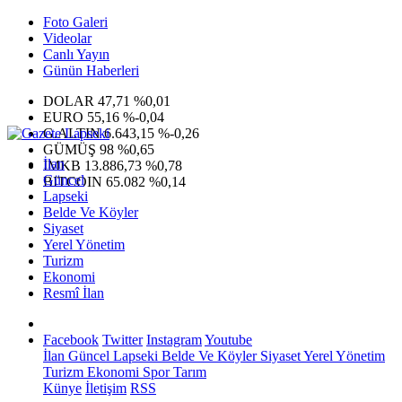
Foto Galeri
Videolar
Canlı Yayın
Günün Haberleri
DOLAR
47,71
%0,01
EURO
55,16
%-0,04
G.ALTIN
6.643,15
%-0,26
GÜMÜŞ
98
%0,65
İlan
IMKB
13.886,73
%0,78
Güncel
BITCOIN
65.082
%0,14
Lapseki
Belde Ve Köyler
Siyaset
Yerel Yönetim
Turizm
Ekonomi
Resmî İlan
Facebook
Twitter
Instagram
Youtube
İlan
Güncel
Lapseki
Belde Ve Köyler
Siyaset
Yerel Yönetim
Turizm
Ekonomi
Spor
Tarım
Künye
İletişim
RSS