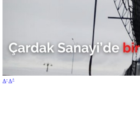
-
+
A
A