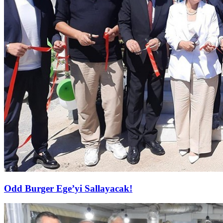
Odd Burger Ege’yi Sallayacak!