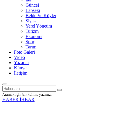
Güncel
Lapseki
Belde Ve Köyler
Siyaset
Yerel Yönetim
Turizm
Ekonomi
Spor
Tarım
Foto Galeri
Video
Yazarlar
Künye
İletişim
Aramak için bir kelime yazınız.
HABER İHBAR