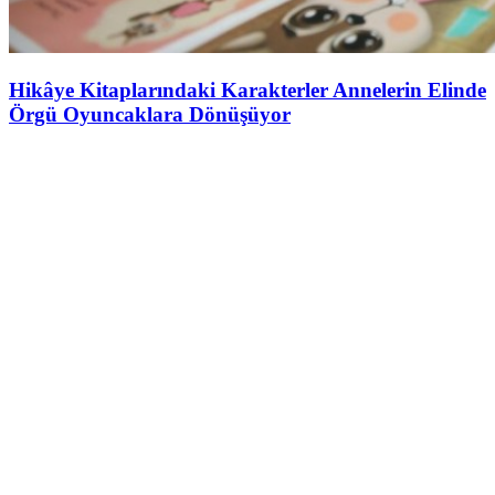
Hikâye Kitaplarındaki Karakterler Annelerin Elinde
Örgü Oyuncaklara Dönüşüyor