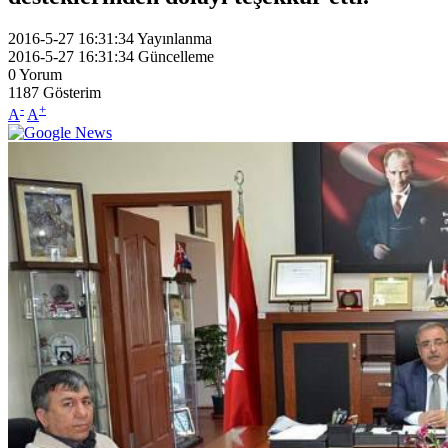
2016-5-27 16:31:34
Yayınlanma
2016-5-27 16:31:34
Güncelleme
0
Yorum
1187
Gösterim
-
+
A
A