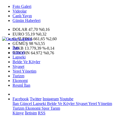
Foto Galeri
Videolar
Canlı Yayın
Günün Haberleri
DOLAR
47,70
%0,16
EURO
55,19
%0,32
G.ALTIN
6.661,65
%2,60
GÜMÜŞ
98
%3,55
İlan
IMKB
13.779,39
%-0,14
Güncel
BITCOIN
64.972
%0,76
Lapseki
Belde Ve Köyler
Siyaset
Yerel Yönetim
Turizm
Ekonomi
Resmî İlan
Facebook
Twitter
Instagram
Youtube
İlan
Güncel
Lapseki
Belde Ve Köyler
Siyaset
Yerel Yönetim
Turizm
Ekonomi
Spor
Tarım
Künye
İletişim
RSS