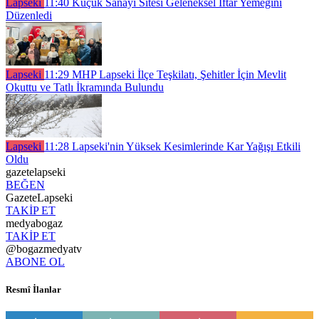
Lapseki
11:40
Küçük Sanayi Sitesi Geleneksel İftar Yemeğini
Düzenledi
Lapseki
11:29
MHP Lapseki İlçe Teşkilatı, Şehitler İçin Mevlit
Okuttu ve Tatlı İkramında Bulundu
Lapseki
11:28
Lapseki'nin Yüksek Kesimlerinde Kar Yağışı Etkili
Oldu
gazetelapseki
BEĞEN
GazeteLapseki
TAKİP ET
medyabogaz
TAKİP ET
@bogazmedyatv
ABONE OL
Resmî İlanlar