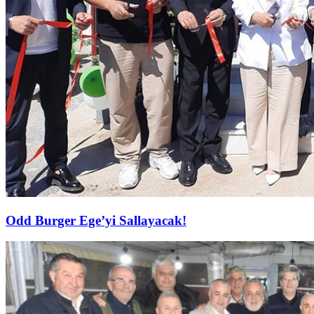
Odd Burger Ege’yi Sallayacak!