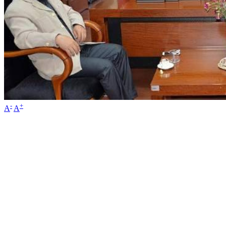
-
+
A
A