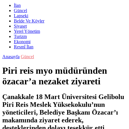
İlan
Güncel
Lapseki
Belde Ve Köyler
Siyaset
Yerel Yönetim
Turizm
Ekonomi
Resmî İlan
Anasayfa
Güncel
Piri reis myo müdüründen
özacar’a nezaket ziyareti
Çanakkale 18 Mart Üniversitesi Gelibolu
Piri Reis Meslek Yüksekokulu’nun
yöneticileri, Belediye Başkanı Özacar’ı
makamında ziyaret ederek,
desteklerinden dolayı teşekkür etti.