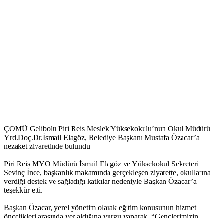
ÇOMÜ Gelibolu Piri Reis Meslek Yüksekokulu’nun Okul Müdürü
Yrd.Doç.Dr.İsmail Elagöz, Belediye Başkanı Mustafa Özacar’a
nezaket ziyaretinde bulundu.
Piri Reis MYO Müdürü İsmail Elagöz ve Yüksekokul Sekreteri
Sevinç İnce, başkanlık makamında gerçekleşen ziyarette, okullarına
verdiği destek ve sağladığı katkılar nedeniyle Başkan Özacar’a
teşekkür etti.
Başkan Özacar, yerel yönetim olarak eğitim konusunun hizmet
öncelikleri arasında yer aldığına vurgu yaparak, “Gençlerimizin