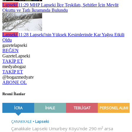
Lapseki
11:29
MHP Lapseki İlçe Teşkilatı, Şehitler İçin Mevlit
Okuttu ve Tatlı İkramında Bulundu
Lapseki
11:28
Lapseki'nin Yüksek Kesimlerinde Kar Yağışı Etkili
Oldu
gazetelapseki
BEĞEN
GazeteLapseki
TAKİP ET
medyabogaz
TAKİP ET
@bogazmedyatv
ABONE OL
Resmî İlanlar