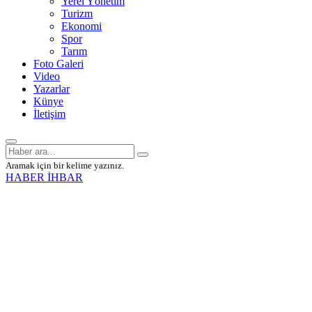
Yerel Yönetim
Turizm
Ekonomi
Spor
Tarım
Foto Galeri
Video
Yazarlar
Künye
İletişim
Aramak için bir kelime yazınız.
HABER İHBAR