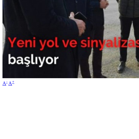
-
+
A
A