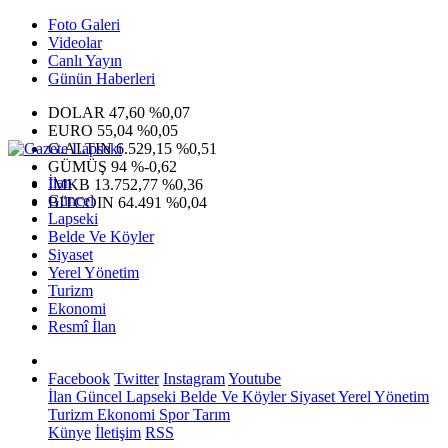
Foto Galeri
Videolar
Canlı Yayın
Günün Haberleri
DOLAR
47,60
%0,07
EURO
55,04
%0,05
G.ALTIN
6.529,15
%0,51
GÜMÜŞ
94
%-0,62
İlan
IMKB
13.752,77
%0,36
Güncel
BITCOIN
64.491
%0,04
Lapseki
Belde Ve Köyler
Siyaset
Yerel Yönetim
Turizm
Ekonomi
Resmî İlan
Facebook
Twitter
Instagram
Youtube
İlan
Güncel
Lapseki
Belde Ve Köyler
Siyaset
Yerel Yönetim
Turizm
Ekonomi
Spor
Tarım
Künye
İletişim
RSS