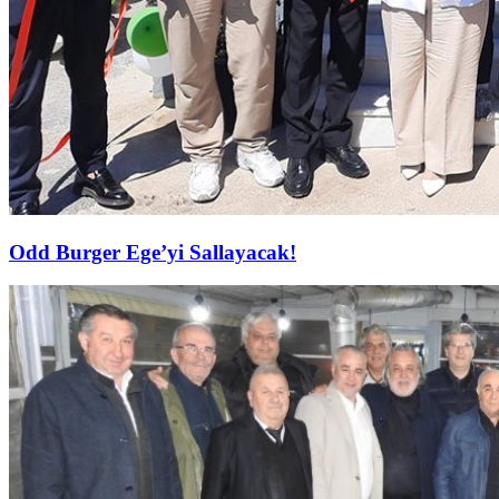
Odd Burger Ege’yi Sallayacak!