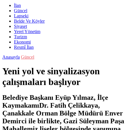
İlan
Güncel
Lapseki
Belde Ve Köyler
Siyaset
Yerel Yönetim
Turizm
Ekonomi
Resmî İlan
Anasayfa
Güncel
Yeni yol ve sinyalizasyon
çalışmaları başlıyor
Belediye Başkanı Eyüp Yılmaz, İlçe
KaymakamıDr. Fatih Çelikkaya,
Çanakkale Orman Bölge Müdürü Enver
Demirci ile birlikte, Gazi Süleyman Paşa
Mahallemiz liseler bölgesinde yapımına