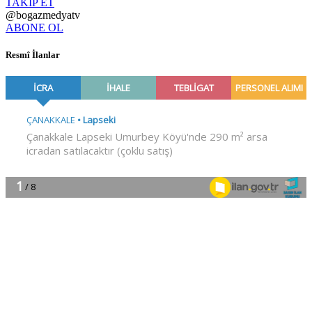
TAKİP ET
@bogazmedyatv
ABONE OL
Resmî İlanlar