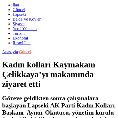
İlan
Güncel
Lapseki
Belde Ve Köyler
Siyaset
Yerel Yönetim
Turizm
Ekonomi
Resmî İlan
Anasayfa
Güncel
Kadın kolları Kaymakam
Çelikkaya’yı makamında
ziyaret etti
Göreve geldikten sonra çalışmalara
başlayan Lapseki AK Parti Kadın Kolları
Başkanı Aynur Okutucu, yönetim kurulu