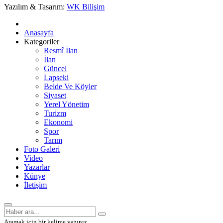
Yazılım & Tasarım:
WK Bilişim
Anasayfa
Kategoriler
Resmî İlan
İlan
Güncel
Lapseki
Belde Ve Köyler
Siyaset
Yerel Yönetim
Turizm
Ekonomi
Spor
Tarım
Foto Galeri
Video
Yazarlar
Künye
İletişim
Aramak için bir kelime yazınız.