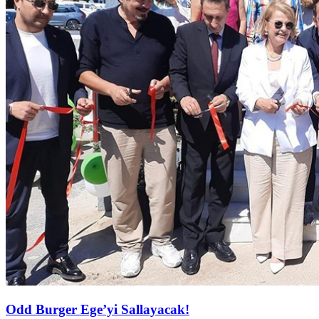
Odd Burger Ege’yi Sallayacak!