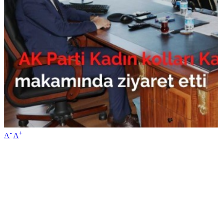
-
+
A
A