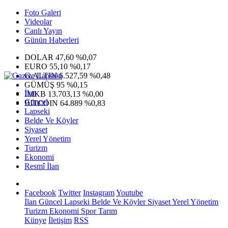
Foto Galeri
Videolar
Canlı Yayın
Günün Haberleri
DOLAR
47,60
%0,07
EURO
55,10
%0,17
G.ALTIN
6.527,59
%0,48
GÜMÜŞ
95
%0,15
İlan
IMKB
13.703,13
%0,00
Güncel
BITCOIN
64.889
%0,83
Lapseki
Belde Ve Köyler
Siyaset
Yerel Yönetim
Turizm
Ekonomi
Resmî İlan
Facebook
Twitter
Instagram
Youtube
İlan
Güncel
Lapseki
Belde Ve Köyler
Siyaset
Yerel Yönetim
Turizm
Ekonomi
Spor
Tarım
Künye
İletişim
RSS