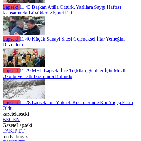
Lapseki
11:43
Başkan Atilla Öztürk, Yaşlılara Saygı Haftası
Kapsamında Büyükleri Ziyaret Etti
Lapseki
11:40
Küçük Sanayi Sitesi Geleneksel İftar Yemeğini
Düzenledi
Lapseki
11:29
MHP Lapseki İlçe Teşkilatı, Şehitler İçin Mevlit
Okuttu ve Tatlı İkramında Bulundu
Lapseki
11:28
Lapseki'nin Yüksek Kesimlerinde Kar Yağışı Etkili
Oldu
gazetelapseki
BEĞEN
GazeteLapseki
TAKİP ET
medyabogaz