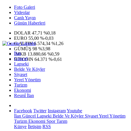
Foto Galeri
Videolar
Canlı Yayın
Günün Haberleri
DOLAR
47,71
%0,18
EURO
55,00
%-0,03
G.ALTIN
6.574,34
%1,26
GÜMÜŞ
98
%3,98
İlan
IMKB
13.880,66
%0,59
Güncel
BITCOIN
64.371
%-0,61
Lapseki
Belde Ve Köyler
Siyaset
Yerel Yönetim
Turizm
Ekonomi
Resmî İlan
Facebook
Twitter
Instagram
Youtube
İlan
Güncel
Lapseki
Belde Ve Köyler
Siyaset
Yerel Yönetim
Turizm
Ekonomi
Spor
Tarım
Künye
İletişim
RSS