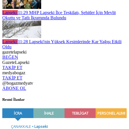
Lapseki
11:29
MHP Lapseki İlçe Teşkilatı, Şehitler İçin Mevlit
Okuttu ve Tatlı İkramında Bulundu
Lapseki
11:28
Lapseki'nin Yüksek Kesimlerinde Kar Yağışı Etkili
Oldu
gazetelapseki
BEĞEN
GazeteLapseki
TAKİP ET
medyabogaz
TAKİP ET
@bogazmedyatv
ABONE OL
Resmî İlanlar