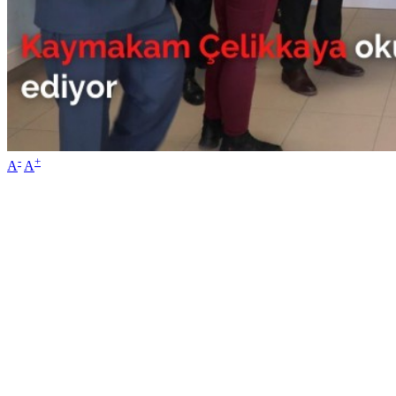
-
+
A
A