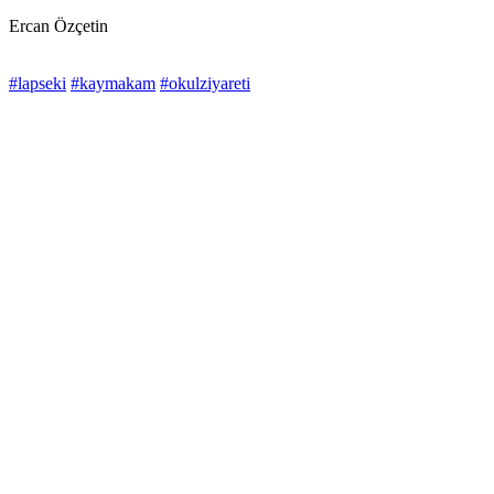
Ercan Özçetin
#lapseki
#kaymakam
#okulziyareti