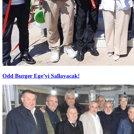
Odd Burger Ege’yi Sallayacak!