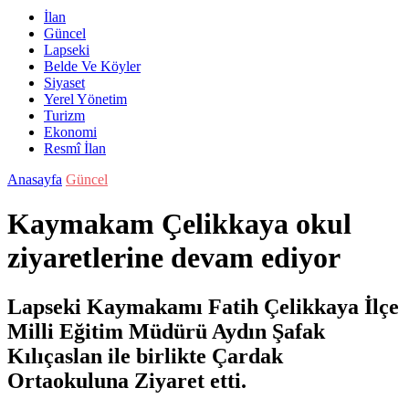
İlan
Güncel
Lapseki
Belde Ve Köyler
Siyaset
Yerel Yönetim
Turizm
Ekonomi
Resmî İlan
Anasayfa
Güncel
Kaymakam Çelikkaya okul
ziyaretlerine devam ediyor
Lapseki Kaymakamı Fatih Çelikkaya İlçe
Milli Eğitim Müdürü Aydın Şafak
Kılıçaslan ile birlikte Çardak
Ortaokuluna Ziyaret etti.