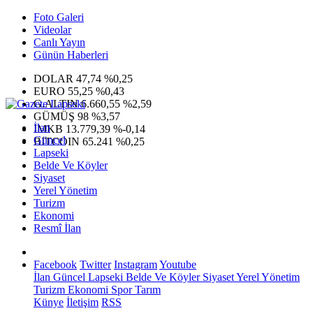
Foto Galeri
Videolar
Canlı Yayın
Günün Haberleri
DOLAR
47,74
%0,25
EURO
55,25
%0,43
G.ALTIN
6.660,55
%2,59
GÜMÜŞ
98
%3,57
İlan
IMKB
13.779,39
%-0,14
Güncel
BITCOIN
65.241
%0,25
Lapseki
Belde Ve Köyler
Siyaset
Yerel Yönetim
Turizm
Ekonomi
Resmî İlan
Facebook
Twitter
Instagram
Youtube
İlan
Güncel
Lapseki
Belde Ve Köyler
Siyaset
Yerel Yönetim
Turizm
Ekonomi
Spor
Tarım
Künye
İletişim
RSS