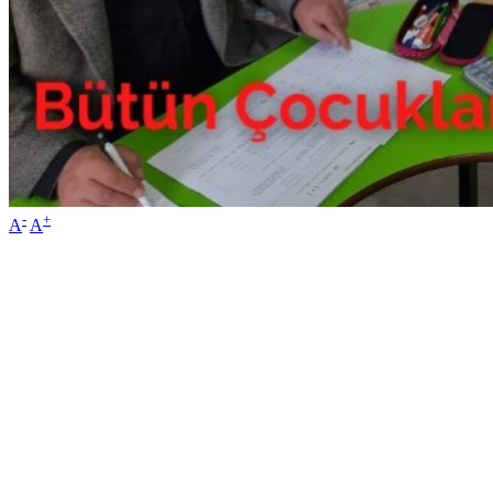
-
+
A
A