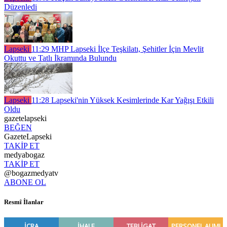
Düzenledi
Lapseki
11:29
MHP Lapseki İlçe Teşkilatı, Şehitler İçin Mevlit
Okuttu ve Tatlı İkramında Bulundu
Lapseki
11:28
Lapseki'nin Yüksek Kesimlerinde Kar Yağışı Etkili
Oldu
gazetelapseki
BEĞEN
GazeteLapseki
TAKİP ET
medyabogaz
TAKİP ET
@bogazmedyatv
ABONE OL
Resmî İlanlar