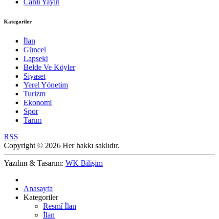
Canlı Yayın
Kategoriler
İlan
Güncel
Lapseki
Belde Ve Köyler
Siyaset
Yerel Yönetim
Turizm
Ekonomi
Spor
Tarım
RSS
Copyright © 2026 Her hakkı saklıdır.
Yazılım & Tasarım:
WK Bilişim
Anasayfa
Kategoriler
Resmî İlan
İlan