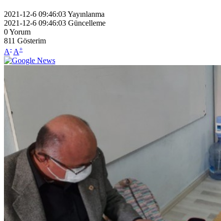
2021-12-6 09:46:03
Yayınlanma
2021-12-6 09:46:03
Güncelleme
0
Yorum
811
Gösterim
-
+
A
A