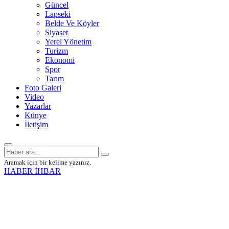
Güncel
Lapseki
Belde Ve Köyler
Siyaset
Yerel Yönetim
Turizm
Ekonomi
Spor
Tarım
Foto Galeri
Video
Yazarlar
Künye
İletişim
Aramak için bir kelime yazınız.
HABER İHBAR