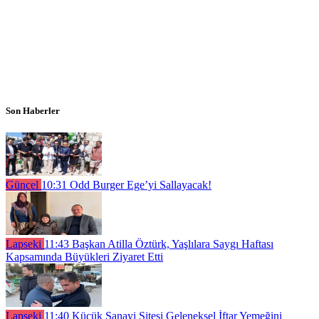
Son Haberler
Güncel
10:31
Odd Burger Ege’yi Sallayacak!
Lapseki
11:43
Başkan Atilla Öztürk, Yaşlılara Saygı Haftası
Kapsamında Büyükleri Ziyaret Etti
Lapseki
11:40
Küçük Sanayi Sitesi Geleneksel İftar Yemeğini