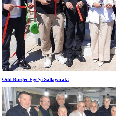
Odd Burger Ege’yi Sallayacak!