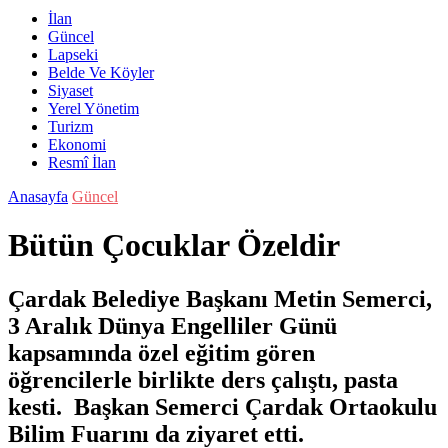
İlan
Güncel
Lapseki
Belde Ve Köyler
Siyaset
Yerel Yönetim
Turizm
Ekonomi
Resmî İlan
Anasayfa
Güncel
Bütün Çocuklar Özeldir
Çardak Belediye Başkanı Metin Semerci,
3 Aralık Dünya Engelliler Günü
kapsamında özel eğitim gören
öğrencilerle birlikte ders çalıştı, pasta
kesti. Başkan Semerci Çardak Ortaokulu
Bilim Fuarını da ziyaret etti.