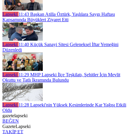
Lapseki
11:43
Başkan Atilla Öztürk, Yaşlılara Saygı Haftası
Kapsamında Büyükleri Ziyaret Etti
Lapseki
11:40
Küçük Sanayi Sitesi Geleneksel İftar Yemeğini
Düzenledi
Lapseki
11:29
MHP Lapseki İlçe Teşkilatı, Şehitler İçin Mevlit
Okuttu ve Tatlı İkramında Bulundu
Lapseki
11:28
Lapseki'nin Yüksek Kesimlerinde Kar Yağışı Etkili
Oldu
gazetelapseki
BEĞEN
GazeteLapseki
TAKİP ET