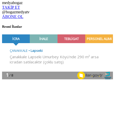
medyabogaz
TAKİP ET
@bogazmedyatv
ABONE OL
Resmî İlanlar