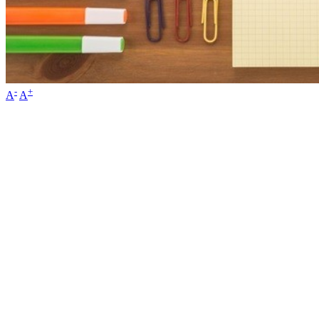
-
+
A
A