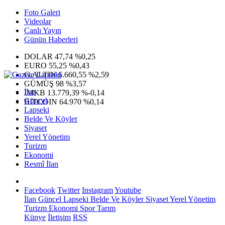
Foto Galeri
Videolar
Canlı Yayın
Günün Haberleri
DOLAR
47,74
%0,25
EURO
55,25
%0,43
G.ALTIN
6.660,55
%2,59
GÜMÜŞ
98
%3,57
İlan
IMKB
13.779,39
%-0,14
Güncel
BITCOIN
64.970
%0,14
Lapseki
Belde Ve Köyler
Siyaset
Yerel Yönetim
Turizm
Ekonomi
Resmî İlan
Facebook
Twitter
Instagram
Youtube
İlan
Güncel
Lapseki
Belde Ve Köyler
Siyaset
Yerel Yönetim
Turizm
Ekonomi
Spor
Tarım
Künye
İletişim
RSS