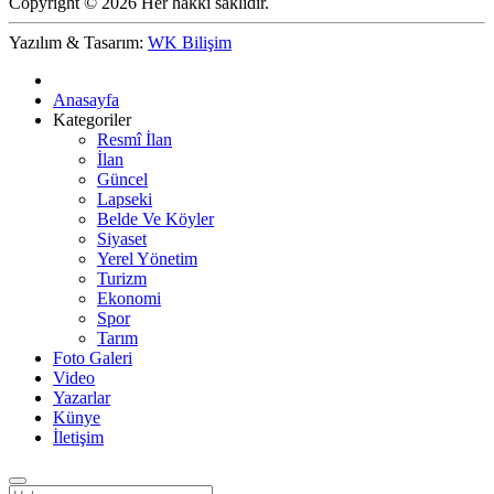
Copyright © 2026 Her hakkı saklıdır.
Yazılım & Tasarım:
WK Bilişim
Anasayfa
Kategoriler
Resmî İlan
İlan
Güncel
Lapseki
Belde Ve Köyler
Siyaset
Yerel Yönetim
Turizm
Ekonomi
Spor
Tarım
Foto Galeri
Video
Yazarlar
Künye
İletişim