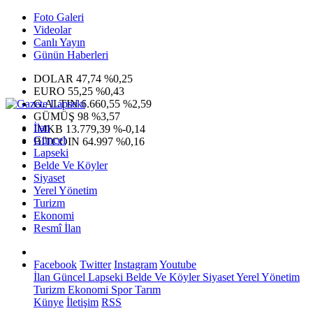
Foto Galeri
Videolar
Canlı Yayın
Günün Haberleri
DOLAR
47,74
%0,25
EURO
55,25
%0,43
G.ALTIN
6.660,55
%2,59
GÜMÜŞ
98
%3,57
İlan
IMKB
13.779,39
%-0,14
Güncel
BITCOIN
64.997
%0,16
Lapseki
Belde Ve Köyler
Siyaset
Yerel Yönetim
Turizm
Ekonomi
Resmî İlan
Facebook
Twitter
Instagram
Youtube
İlan
Güncel
Lapseki
Belde Ve Köyler
Siyaset
Yerel Yönetim
Turizm
Ekonomi
Spor
Tarım
Künye
İletişim
RSS