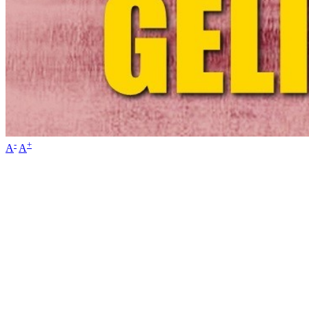
-
+
A
A