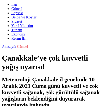
İlan
Güncel
Lapseki
Belde Ve Köyler
Siyaset
Yerel Yönetim
Turizm
Ekonomi
Resmî İlan
Anasayfa
Güncel
Çanakkale’ye çok kuvvetli
yağış uyarısı!
Meteoroloji Çanakkale il genelinde 10
Aralık 2021 Cuma günü kuvvetli ve çok
kuvvetli sağanak, gök gürültülü sağanak
yağışların beklendiğini duyurarak
uyarılarda bulundu.