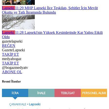
Lapseki
11:29
MHP Lapseki İlçe Teşkilatı, Şehitler İçin Mevlit
Okuttu ve Tatlı İkramında Bulundu
Lapseki
11:28
Lapseki'nin Yüksek Kesimlerinde Kar Yağışı Etkili
Oldu
gazetelapseki
BEĞEN
GazeteLapseki
TAKİP ET
medyabogaz
TAKİP ET
@bogazmedyatv
ABONE OL
Resmî İlanlar