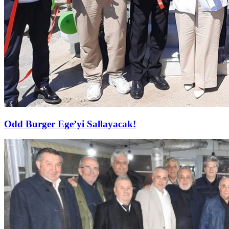
Odd Burger Ege’yi Sallayacak!