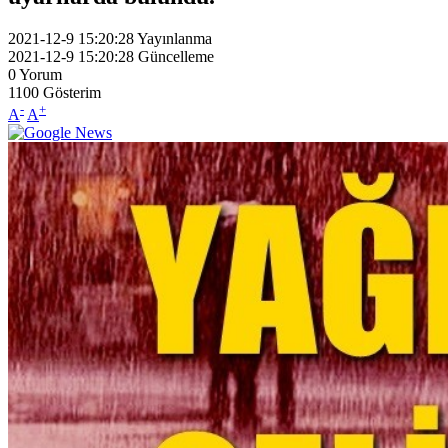
2021-12-9 15:20:28
Yayınlanma
2021-12-9 15:20:28
Güncelleme
0
Yorum
1100
Gösterim
-
+
A
A