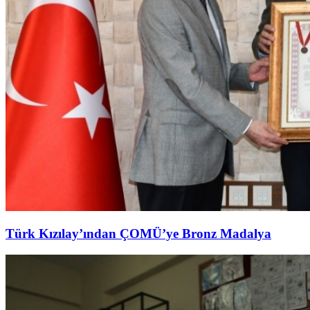
Türk Kızılay’ından ÇOMÜ’ye Bronz Madalya