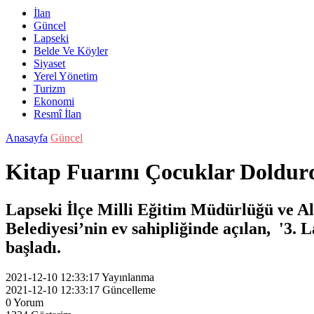
İlan
Güncel
Lapseki
Belde Ve Köyler
Siyaset
Yerel Yönetim
Turizm
Ekonomi
Resmî İlan
Anasayfa
Güncel
Kitap Fuarını Çocuklar Doldu
Lapseki İlçe Milli Eğitim Müdürlüğü ve A
Belediyesi’nin ev sahipliğinde açılan, '3. 
başladı.
2021-12-10 12:33:17
Yayınlanma
2021-12-10 12:33:17
Güncelleme
0
Yorum