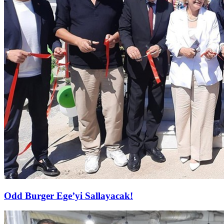
Odd Burger Ege’yi Sallayacak!