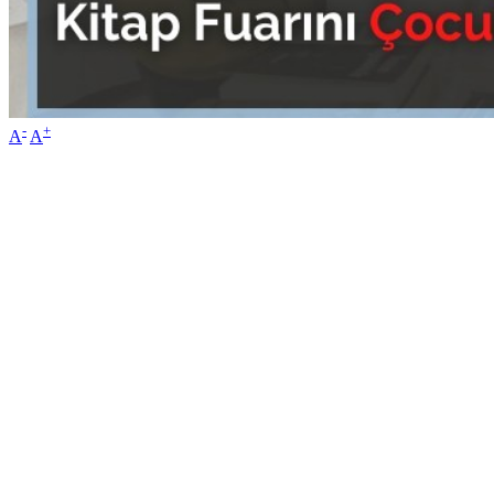
-
+
A
A