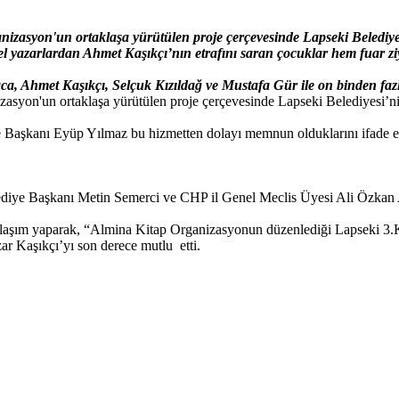
izasyon'un ortaklaşa yürütülen proje çerçevesinde Lapseki Belediyesi
rel yazarlardan Ahmet Kaşıkçı’nın etrafını saran çocuklar hem fuar ziy
, Ahmet Kaşıkçı, Selçuk Kızıldağ ve Mustafa Gür ile on binden fazla 
syon'un ortaklaşa yürütülen proje çerçevesinde Lapseki Belediyesi’nin
ye Başkanı Eyüp Yılmaz bu hizmetten dolayı memnun olduklarını ifade et
iye Başkanı Metin Semerci ve CHP il Genel Meclis Üyesi Ali Özkan Alde
aşım yaparak, “Almina Kitap Organizasyonun düzenlediği Lapseki 3.Kit
zar Kaşıkçı’yı son derece mutlu etti.