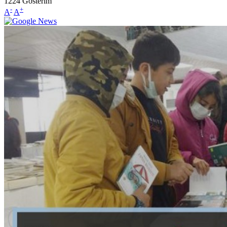
1224
Gösterim
-
+
A
A