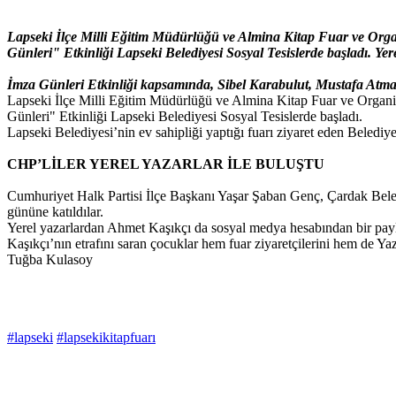
Lapseki İlçe Milli Eğitim Müdürlüğü ve Almina Kitap Fuar ve Organ
Günleri" Etkinliği Lapseki Belediyesi Sosyal Tesislerde başladı. Ye
İmza Günleri Etkinliği kapsamında, Sibel Karabulut, Mustafa Atmaca
Lapseki İlçe Milli Eğitim Müdürlüğü ve Almina Kitap Fuar ve Organiza
Günleri" Etkinliği Lapseki Belediyesi Sosyal Tesislerde başladı.
Lapseki Belediyesi’nin ev sahipliği yaptığı fuarı ziyaret eden Beledi
CHP’LİLER YEREL YAZARLAR İLE BULUŞTU
Cumhuriyet Halk Partisi İlçe Başkanı Yaşar Şaban Genç, Çardak Beled
gününe katıldılar.
Yerel yazarlardan Ahmet Kaşıkçı da sosyal medya hesabından bir payl
Kaşıkçı’nın etrafını saran çocuklar hem fuar ziyaretçilerini hem de Ya
Tuğba Kulasoy
#lapseki
#lapsekikitapfuarı