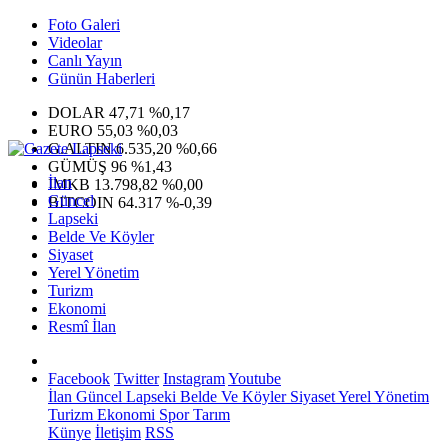
Foto Galeri
Videolar
Canlı Yayın
Günün Haberleri
DOLAR
47,71
%0,17
EURO
55,03
%0,03
G.ALTIN
6.535,20
%0,66
GÜMÜŞ
96
%1,43
İlan
IMKB
13.798,82
%0,00
Güncel
BITCOIN
64.317
%-0,39
Lapseki
Belde Ve Köyler
Siyaset
Yerel Yönetim
Turizm
Ekonomi
Resmî İlan
Facebook
Twitter
Instagram
Youtube
İlan
Güncel
Lapseki
Belde Ve Köyler
Siyaset
Yerel Yönetim
Turizm
Ekonomi
Spor
Tarım
Künye
İletişim
RSS