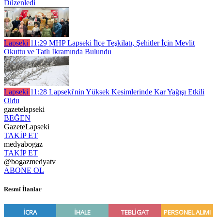
Düzenledi
Lapseki
11:29
MHP Lapseki İlçe Teşkilatı, Şehitler İçin Mevlit
Okuttu ve Tatlı İkramında Bulundu
Lapseki
11:28
Lapseki'nin Yüksek Kesimlerinde Kar Yağışı Etkili
Oldu
gazetelapseki
BEĞEN
GazeteLapseki
TAKİP ET
medyabogaz
TAKİP ET
@bogazmedyatv
ABONE OL
Resmî İlanlar