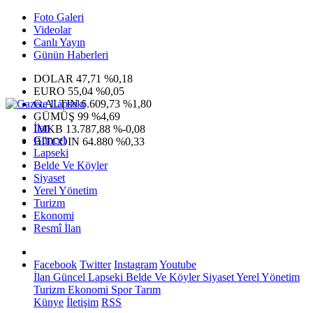
Foto Galeri
Videolar
Canlı Yayın
Günün Haberleri
DOLAR
47,71
%0,18
EURO
55,04
%0,05
G.ALTIN
6.609,73
%1,80
GÜMÜŞ
99
%4,69
İlan
IMKB
13.787,88
%-0,08
Güncel
BITCOIN
64.880
%0,33
Lapseki
Belde Ve Köyler
Siyaset
Yerel Yönetim
Turizm
Ekonomi
Resmî İlan
Facebook
Twitter
Instagram
Youtube
İlan
Güncel
Lapseki
Belde Ve Köyler
Siyaset
Yerel Yönetim
Turizm
Ekonomi
Spor
Tarım
Künye
İletişim
RSS