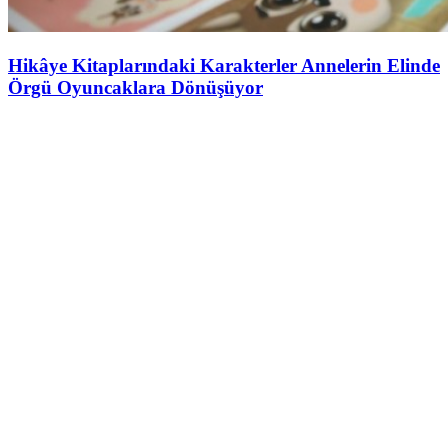
Hikâye Kitaplarındaki Karakterler Annelerin Elinde
Örgü Oyuncaklara Dönüşüyor