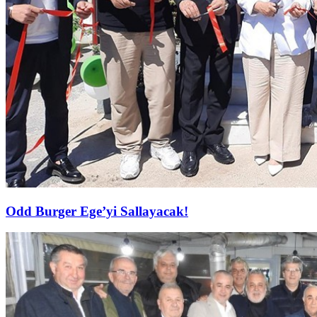
Odd Burger Ege’yi Sallayacak!