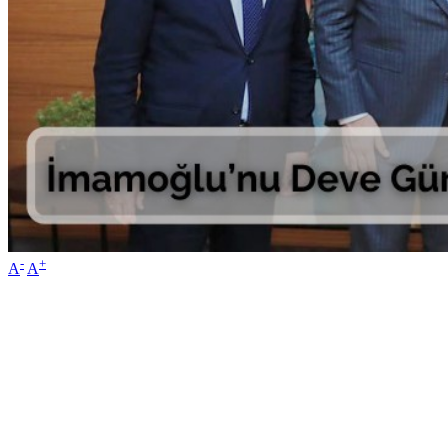
-
+
A
A