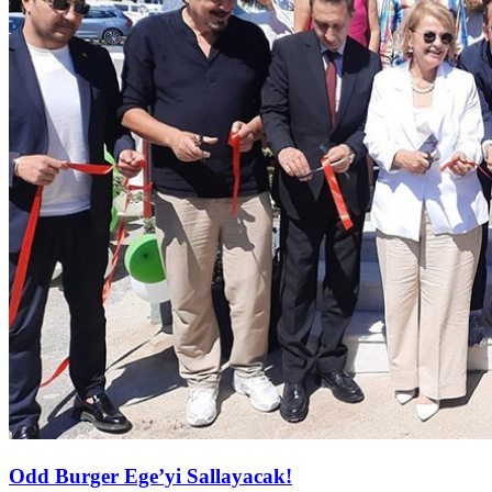
Odd Burger Ege’yi Sallayacak!