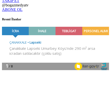
TAKİP ET
@bogazmedyatv
ABONE OL
Resmî İlanlar