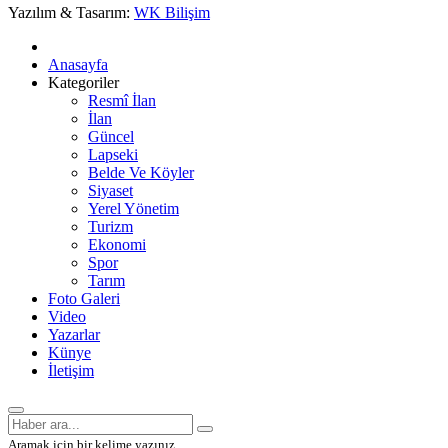
Yazılım & Tasarım:
WK Bilişim
Anasayfa
Kategoriler
Resmî İlan
İlan
Güncel
Lapseki
Belde Ve Köyler
Siyaset
Yerel Yönetim
Turizm
Ekonomi
Spor
Tarım
Foto Galeri
Video
Yazarlar
Künye
İletişim
Aramak için bir kelime yazınız.