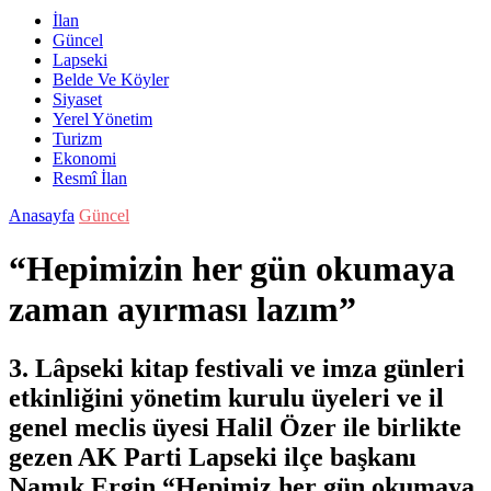
İlan
Güncel
Lapseki
Belde Ve Köyler
Siyaset
Yerel Yönetim
Turizm
Ekonomi
Resmî İlan
Anasayfa
Güncel
“Hepimizin her gün okumaya
zaman ayırması lazım”
3. Lâpseki kitap festivali ve imza günleri
etkinliğini yönetim kurulu üyeleri ve il
genel meclis üyesi Halil Özer ile birlikte
gezen AK Parti Lapseki ilçe başkanı
Namık Ergin “Hepimiz her gün okumaya