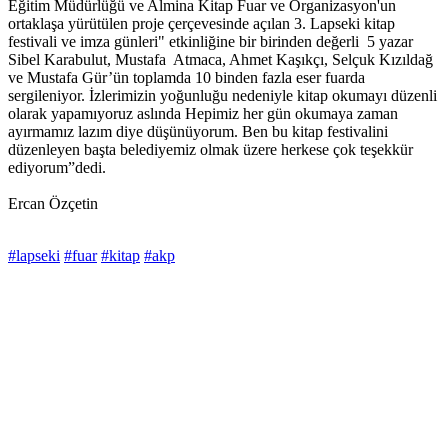
Eğitim Müdürlüğü ve Almina Kitap Fuar ve Organizasyon'un
ortaklaşa yürütülen proje çerçevesinde açılan 3. Lapseki kitap
festivali ve imza günleri" etkinliğine bir birinden değerli 5 yazar
Sibel Karabulut, Mustafa Atmaca, Ahmet Kaşıkçı, Selçuk Kızıldağ
ve Mustafa Gür’ün toplamda 10 binden fazla eser fuarda
sergileniyor. İzlerimizin yoğunluğu nedeniyle kitap okumayı düzenli
olarak yapamıyoruz aslında Hepimiz her gün okumaya zaman
ayırmamız lazım diye düşünüyorum. Ben bu kitap festivalini
düzenleyen başta belediyemiz olmak üzere herkese çok teşekkür
ediyorum”dedi.
Ercan Özçetin
#lapseki
#fuar
#kitap
#akp