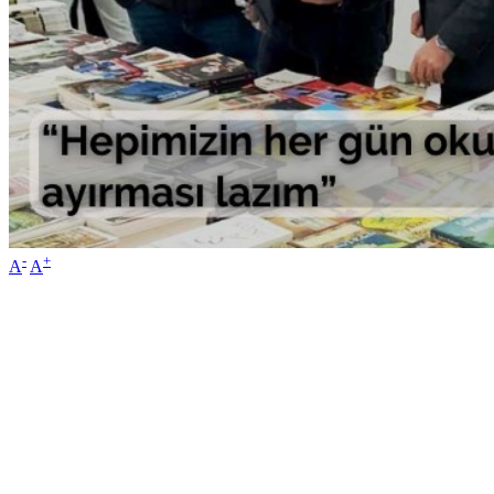
-
+
A
A