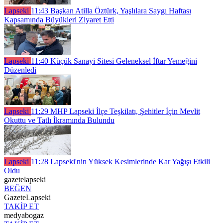
Lapseki
11:43
Başkan Atilla Öztürk, Yaşlılara Saygı Haftası
Kapsamında Büyükleri Ziyaret Etti
Lapseki
11:40
Küçük Sanayi Sitesi Geleneksel İftar Yemeğini
Düzenledi
Lapseki
11:29
MHP Lapseki İlçe Teşkilatı, Şehitler İçin Mevlit
Okuttu ve Tatlı İkramında Bulundu
Lapseki
11:28
Lapseki'nin Yüksek Kesimlerinde Kar Yağışı Etkili
Oldu
gazetelapseki
BEĞEN
GazeteLapseki
TAKİP ET
medyabogaz