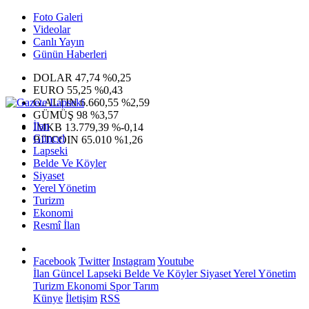
Foto Galeri
Videolar
Canlı Yayın
Günün Haberleri
DOLAR
47,74
%0,25
EURO
55,25
%0,43
G.ALTIN
6.660,55
%2,59
GÜMÜŞ
98
%3,57
İlan
IMKB
13.779,39
%-0,14
Güncel
BITCOIN
65.010
%1,26
Lapseki
Belde Ve Köyler
Siyaset
Yerel Yönetim
Turizm
Ekonomi
Resmî İlan
Facebook
Twitter
Instagram
Youtube
İlan
Güncel
Lapseki
Belde Ve Köyler
Siyaset
Yerel Yönetim
Turizm
Ekonomi
Spor
Tarım
Künye
İletişim
RSS