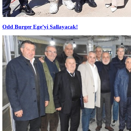
Odd Burger Ege’yi Sallayacak!