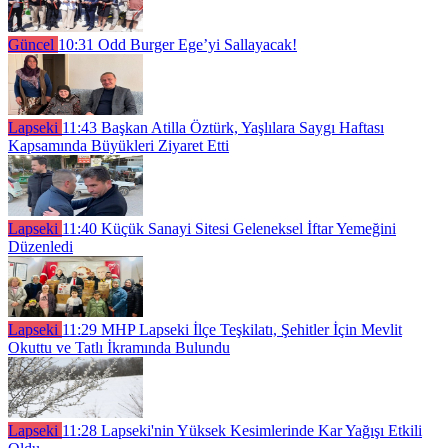
Güncel
10:31
Odd Burger Ege’yi Sallayacak!
Lapseki
11:43
Başkan Atilla Öztürk, Yaşlılara Saygı Haftası
Kapsamında Büyükleri Ziyaret Etti
Lapseki
11:40
Küçük Sanayi Sitesi Geleneksel İftar Yemeğini
Düzenledi
Lapseki
11:29
MHP Lapseki İlçe Teşkilatı, Şehitler İçin Mevlit
Okuttu ve Tatlı İkramında Bulundu
Lapseki
11:28
Lapseki'nin Yüksek Kesimlerinde Kar Yağışı Etkili