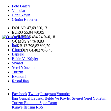
Foto Galeri
Videolar
Canlı Yayın
Günün Haberleri
DOLAR
47,69
%0,13
EURO
55,04
%0,05
G.ALTIN
6.484,24
%-0,18
GÜMÜŞ
94
%-0,83
İlan
IMKB
13.798,82
%0,70
Güncel
BITCOIN
64.482
%-0,48
Lapseki
Belde Ve Köyler
Siyaset
Yerel Yönetim
Turizm
Ekonomi
Resmî İlan
Facebook
Twitter
Instagram
Youtube
İlan
Güncel
Lapseki
Belde Ve Köyler
Siyaset
Yerel Yönetim
Turizm
Ekonomi
Spor
Tarım
Künye
İletişim
RSS