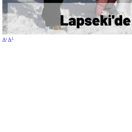
-
+
A
A