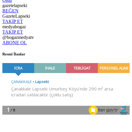
Oldu
gazetelapseki
BEĞEN
GazeteLapseki
TAKİP ET
medyabogaz
TAKİP ET
@bogazmedyatv
ABONE OL
Resmî İlanlar