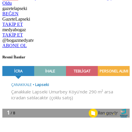
Oldu
gazetelapseki
BEĞEN
GazeteLapseki
TAKİP ET
medyabogaz
TAKİP ET
@bogazmedyatv
ABONE OL
Resmî İlanlar