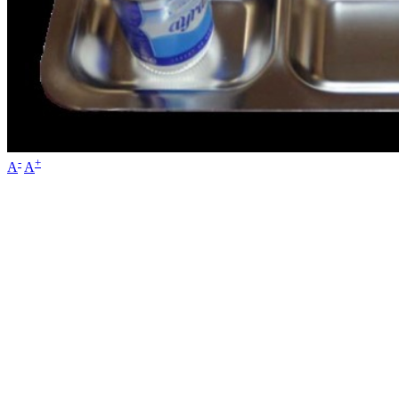
-
+
A
A