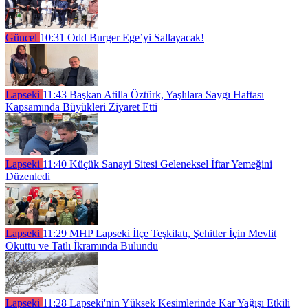
Güncel
10:31
Odd Burger Ege’yi Sallayacak!
Lapseki
11:43
Başkan Atilla Öztürk, Yaşlılara Saygı Haftası
Kapsamında Büyükleri Ziyaret Etti
Lapseki
11:40
Küçük Sanayi Sitesi Geleneksel İftar Yemeğini
Düzenledi
Lapseki
11:29
MHP Lapseki İlçe Teşkilatı, Şehitler İçin Mevlit
Okuttu ve Tatlı İkramında Bulundu
Lapseki
11:28
Lapseki'nin Yüksek Kesimlerinde Kar Yağışı Etkili