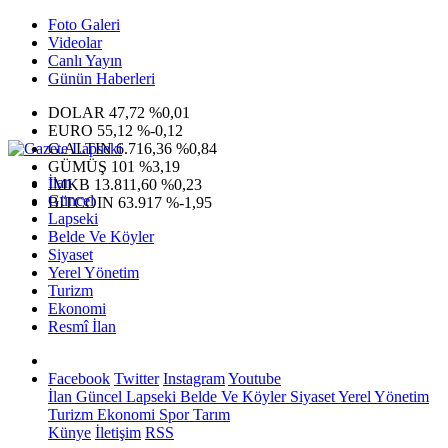
Foto Galeri
Videolar
Canlı Yayın
Günün Haberleri
DOLAR
47,72
%0,01
EURO
55,12
%-0,12
G.ALTIN
6.716,36
%0,84
GÜMÜŞ
101
%3,19
İlan
IMKB
13.811,60
%0,23
Güncel
BITCOIN
63.917
%-1,95
Lapseki
Belde Ve Köyler
Siyaset
Yerel Yönetim
Turizm
Ekonomi
Resmî İlan
Facebook
Twitter
Instagram
Youtube
İlan
Güncel
Lapseki
Belde Ve Köyler
Siyaset
Yerel Yönetim
Turizm
Ekonomi
Spor
Tarım
Künye
İletişim
RSS