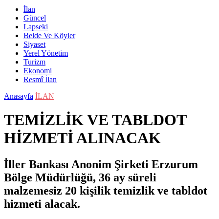
İlan
Güncel
Lapseki
Belde Ve Köyler
Siyaset
Yerel Yönetim
Turizm
Ekonomi
Resmî İlan
Anasayfa
İLAN
TEMİZLİK VE TABLDOT
HİZMETİ ALINACAK
İller Bankası Anonim Şirketi Erzurum
Bölge Müdürlüğü, 36 ay süreli
malzemesiz 20 kişilik temizlik ve tabldot
hizmeti alacak.