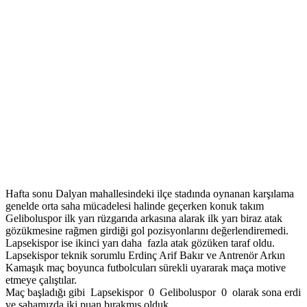
Hafta sonu Dalyan mahallesindeki ilçe stadında oynanan karşılama
genelde orta saha mücadelesi halinde geçerken konuk takım
Geliboluspor ilk yarı rüzgarıda arkasına alarak ilk yarı biraz atak
gözükmesine rağmen girdiği gol pozisyonlarını değerlendiremedi.
Lapsekispor ise ikinci yarı daha fazla atak gözüken taraf oldu.
Lapsekispor teknik sorumlu Erdinç Arif Bakır ve Antrenör Arkın
Kamaşık maç boyunca futbolcuları sürekli uyararak maça motive
etmeye çalıştılar.
Maç başladığı gibi Lapsekispor 0 Geliboluspor 0 olarak sona erdi
ve sahamızda iki puan bırakmış olduk.