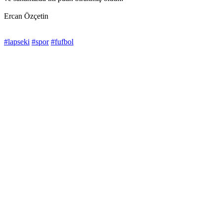
Ercan Özçetin
#lapseki
#spor
#fufbol