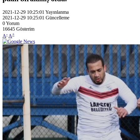
2021-12-29 10:25:01
Yayınlanma
2021-12-29 10:25:01
Güncelleme
0
Yorum
16645
Gösterim
-
+
A
A