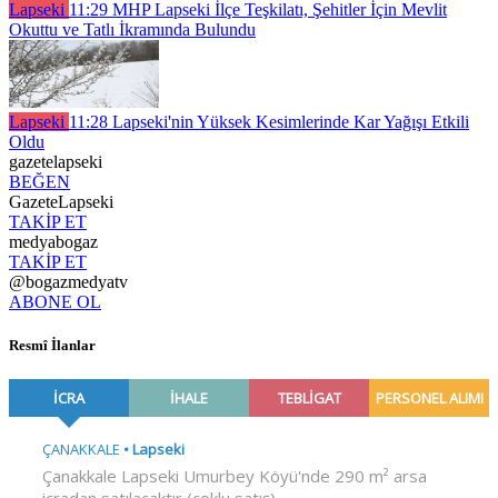
Lapseki
11:29
MHP Lapseki İlçe Teşkilatı, Şehitler İçin Mevlit
Okuttu ve Tatlı İkramında Bulundu
Lapseki
11:28
Lapseki'nin Yüksek Kesimlerinde Kar Yağışı Etkili
Oldu
gazetelapseki
BEĞEN
GazeteLapseki
TAKİP ET
medyabogaz
TAKİP ET
@bogazmedyatv
ABONE OL
Resmî İlanlar