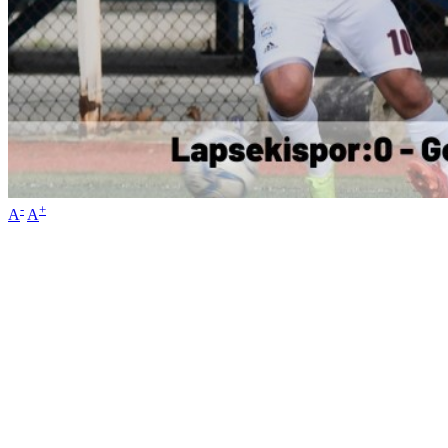
-
+
A
A