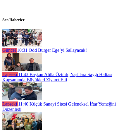
Son Haberler
Güncel
10:31
Odd Burger Ege’yi Sallayacak!
Lapseki
11:43
Başkan Atilla Öztürk, Yaşlılara Saygı Haftası
Kapsamında Büyükleri Ziyaret Etti
Lapseki
11:40
Küçük Sanayi Sitesi Geleneksel İftar Yemeğini
Düzenledi