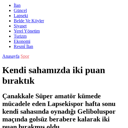
İlan
Güncel
Lapseki
Belde Ve Köyler
Siyaset
Yerel Yönetim
Turizm
Ekonomi
Resmî İlan
Anasayfa
Spor
Kendi sahamızda iki puan
bıraktık
Çanakkale Süper amatör kümede
mücadele eden Lapsekispor hafta sonu
kendi sahasında oynadığı Geliboluspor
maçında golsüz berabere kalarak iki
puan bırakmış oldu.