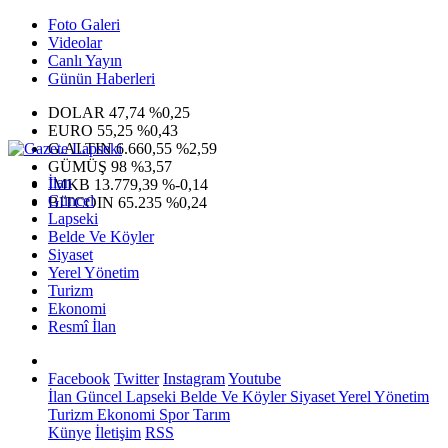
Foto Galeri
Videolar
Canlı Yayın
Günün Haberleri
DOLAR
47,74
%0,25
EURO
55,25
%0,43
G.ALTIN
6.660,55
%2,59
GÜMÜŞ
98
%3,57
İlan
IMKB
13.779,39
%-0,14
Güncel
BITCOIN
65.235
%0,24
Lapseki
Belde Ve Köyler
Siyaset
Yerel Yönetim
Turizm
Ekonomi
Resmî İlan
Facebook
Twitter
Instagram
Youtube
İlan
Güncel
Lapseki
Belde Ve Köyler
Siyaset
Yerel Yönetim
Turizm
Ekonomi
Spor
Tarım
Künye
İletişim
RSS