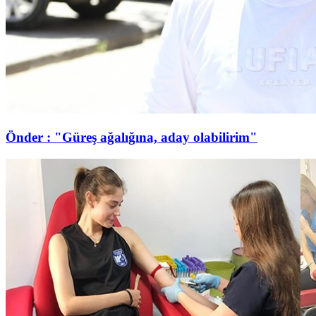
Önder : "Güreş ağalığına, aday olabilirim"