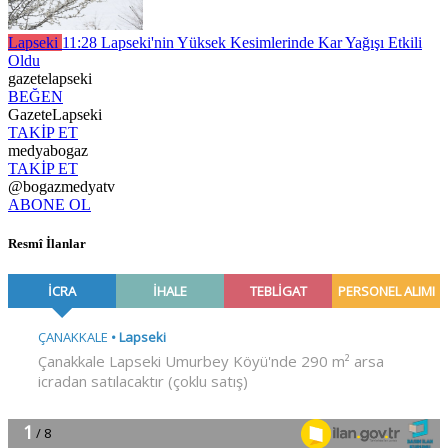
Lapseki
11:28
Lapseki'nin Yüksek Kesimlerinde Kar Yağışı Etkili
Oldu
gazetelapseki
BEĞEN
GazeteLapseki
TAKİP ET
medyabogaz
TAKİP ET
@bogazmedyatv
ABONE OL
Resmî İlanlar