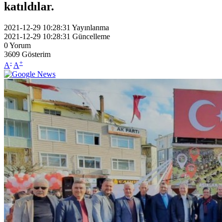
katıldılar.
2021-12-29 10:28:31
Yayınlanma
2021-12-29 10:28:31
Güncelleme
0
Yorum
3609
Gösterim
-
+
A
A