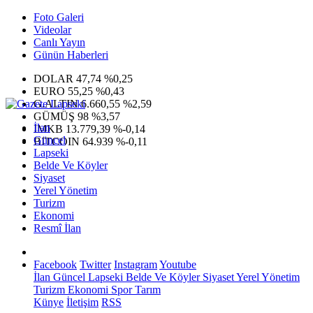
Foto Galeri
Videolar
Canlı Yayın
Günün Haberleri
DOLAR
47,74
%0,25
EURO
55,25
%0,43
G.ALTIN
6.660,55
%2,59
GÜMÜŞ
98
%3,57
İlan
IMKB
13.779,39
%-0,14
Güncel
BITCOIN
64.939
%-0,11
Lapseki
Belde Ve Köyler
Siyaset
Yerel Yönetim
Turizm
Ekonomi
Resmî İlan
Facebook
Twitter
Instagram
Youtube
İlan
Güncel
Lapseki
Belde Ve Köyler
Siyaset
Yerel Yönetim
Turizm
Ekonomi
Spor
Tarım
Künye
İletişim
RSS