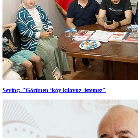
Sevinç: "Görünen ‘köy kılavuz istemez"