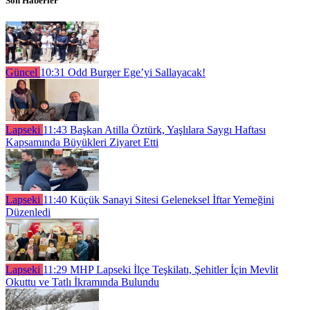
Son Haberler
Güncel
10:31
Odd Burger Ege’yi Sallayacak!
Lapseki
11:43
Başkan Atilla Öztürk, Yaşlılara Saygı Haftası
Kapsamında Büyükleri Ziyaret Etti
Lapseki
11:40
Küçük Sanayi Sitesi Geleneksel İftar Yemeğini
Düzenledi
Lapseki
11:29
MHP Lapseki İlçe Teşkilatı, Şehitler İçin Mevlit
Okuttu ve Tatlı İkramında Bulundu