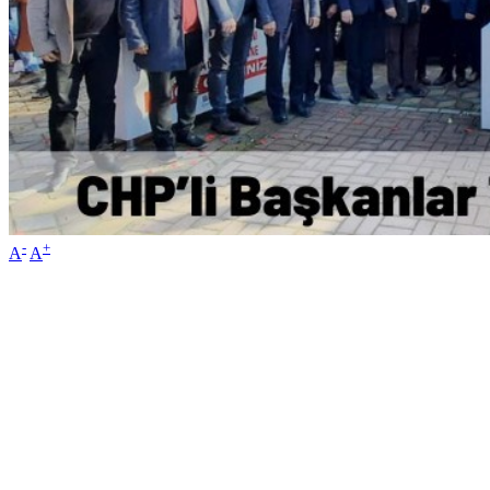
-
+
A
A