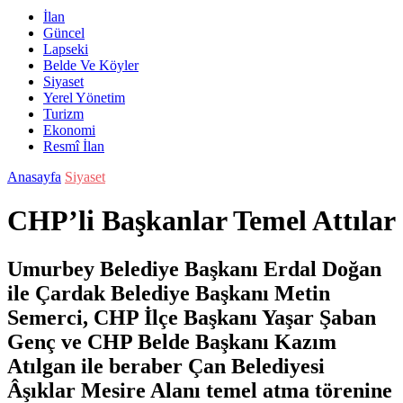
İlan
Güncel
Lapseki
Belde Ve Köyler
Siyaset
Yerel Yönetim
Turizm
Ekonomi
Resmî İlan
Anasayfa
Siyaset
CHP’li Başkanlar Temel Attılar
Umurbey Belediye Başkanı Erdal Doğan
ile Çardak Belediye Başkanı Metin
Semerci, CHP İlçe Başkanı Yaşar Şaban
Genç ve CHP Belde Başkanı Kazım
Atılgan ile beraber Çan Belediyesi
Âşıklar Mesire Alanı temel atma törenine