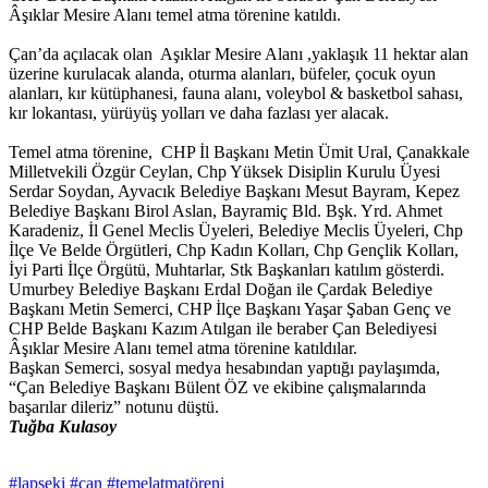
Âşıklar Mesire Alanı temel atma törenine katıldı.
Çan’da açılacak olan Aşıklar Mesire Alanı ,yaklaşık 11 hektar alan
üzerine kurulacak alanda, oturma alanları, büfeler, çocuk oyun
alanları, kır kütüphanesi, fauna alanı, voleybol & basketbol sahası,
kır lokantası, yürüyüş yolları ve daha fazlası yer alacak.
Temel atma törenine, CHP İl Başkanı Metin Ümit Ural, Çanakkale
Milletvekili Özgür Ceylan, Chp Yüksek Disiplin Kurulu Üyesi
Serdar Soydan, Ayvacık Belediye Başkanı Mesut Bayram, Kepez
Belediye Başkanı Birol Aslan, Bayramiç Bld. Bşk. Yrd. Ahmet
Karadeniz, İl Genel Meclis Üyeleri, Belediye Meclis Üyeleri, Chp
İlçe Ve Belde Örgütleri, Chp Kadın Kolları, Chp Gençlik Kolları,
İyi Parti İlçe Örgütü, Muhtarlar, Stk Başkanları katılım gösterdi.
Umurbey Belediye Başkanı Erdal Doğan ile Çardak Belediye
Başkanı Metin Semerci, CHP İlçe Başkanı Yaşar Şaban Genç ve
CHP Belde Başkanı Kazım Atılgan ile beraber Çan Belediyesi
Âşıklar Mesire Alanı temel atma törenine katıldılar.
Başkan Semerci, sosyal medya hesabından yaptığı paylaşımda,
“Çan Belediye Başkanı Bülent ÖZ ve ekibine çalışmalarında
başarılar dileriz” notunu düştü.
Tuğba Kulasoy
#lapseki
#çan
#temelatmatöreni