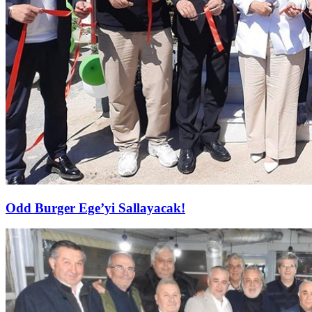
Odd Burger Ege’yi Sallayacak!