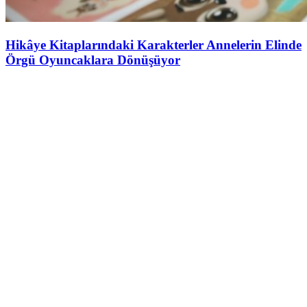
Hikâye Kitaplarındaki Karakterler Annelerin Elinde
Örgü Oyuncaklara Dönüşüyor