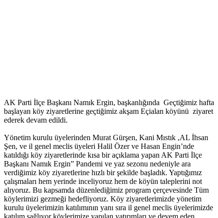
AK Parti İlçe Başkanı Namık Ergin, başkanlığında Geçtiğimiz hafta
başlayan köy ziyaretlerine geçtiğimiz akşam Eçialan köyünü ziyaret
ederek devam edildi.
Yönetim kurulu üyelerinden Murat Gürşen, Kani Mıstık ,AL İhsan
Şen, ve il genel meclis üyeleri Halil Özer ve Hasan Engin’nde
katıldığı köy ziyaretlerinde kısa bir açıklama yapan AK Parti İlçe
Başkanı Namık Ergin” Pandemi ve yaz sezonu nedeniyle ara
verdiğimiz köy ziyaretlerine hızlı bir şekilde başladık. Yaptığımız
çalışmaları hem yerinde inceliyoruz hem de köyün taleplerini not
alıyoruz. Bu kapsamda düzenlediğimiz program çerçevesinde Tüm
köylerimizi gezmeği hedefliyoruz. Köy ziyaretlerimizde yönetim
kurulu üyelerimizin katılımının yanı sıra il genel meclis üyelerimizde
katılım sağlıyor köylerimize yapılan yatırımları ve devem eden