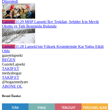
Düzenledi
Lapseki
11:29
MHP Lapseki İlçe Teşkilatı, Şehitler İçin Mevlit
Okuttu ve Tatlı İkramında Bulundu
Lapseki
11:28
Lapseki'nin Yüksek Kesimlerinde Kar Yağışı Etkili
Oldu
gazetelapseki
BEĞEN
GazeteLapseki
TAKİP ET
medyabogaz
TAKİP ET
@bogazmedyatv
ABONE OL
Resmî İlanlar