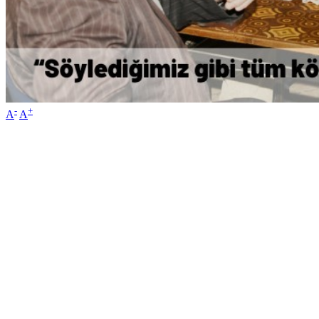
-
+
A
A