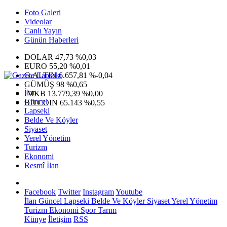
Foto Galeri
Videolar
Canlı Yayın
Günün Haberleri
DOLAR
47,73
%0,03
EURO
55,20
%0,01
G.ALTIN
6.657,81
%-0,04
GÜMÜŞ
98
%0,65
İlan
IMKB
13.779,39
%0,00
Güncel
BITCOIN
65.143
%0,55
Lapseki
Belde Ve Köyler
Siyaset
Yerel Yönetim
Turizm
Ekonomi
Resmî İlan
Facebook
Twitter
Instagram
Youtube
İlan
Güncel
Lapseki
Belde Ve Köyler
Siyaset
Yerel Yönetim
Turizm
Ekonomi
Spor
Tarım
Künye
İletişim
RSS