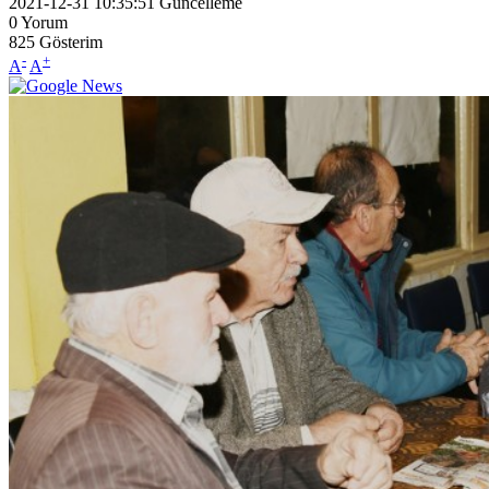
2021-12-31 10:35:51
Güncelleme
0
Yorum
825
Gösterim
-
+
A
A