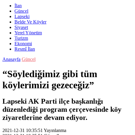
İlan
Güncel
Lapseki
Belde Ve Köyler
Siyaset
Yerel Yönetim
Turizm
Ekonomi
Resmî İlan
Anasayfa
Güncel
“Söylediğimiz gibi tüm
köylerimizi gezeceğiz”
Lapseki AK Parti ilçe başkanlığı
düzenlediği program çerçevesinde köy
ziyaretlerine devam ediyor.
2021-12-31 10:35:51
Yayınlanma