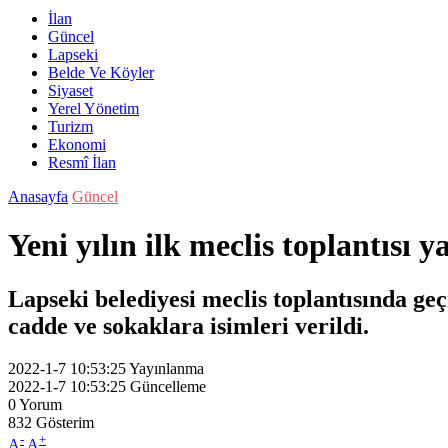
İlan
Güncel
Lapseki
Belde Ve Köyler
Siyaset
Yerel Yönetim
Turizm
Ekonomi
Resmî İlan
Anasayfa
Güncel
Yeni yılın ilk meclis toplantısı y
Lapseki belediyesi meclis toplantısında ge
cadde ve sokaklara isimleri verildi.
2022-1-7 10:53:25
Yayınlanma
2022-1-7 10:53:25
Güncelleme
0
Yorum
832
Gösterim
-
+
A
A