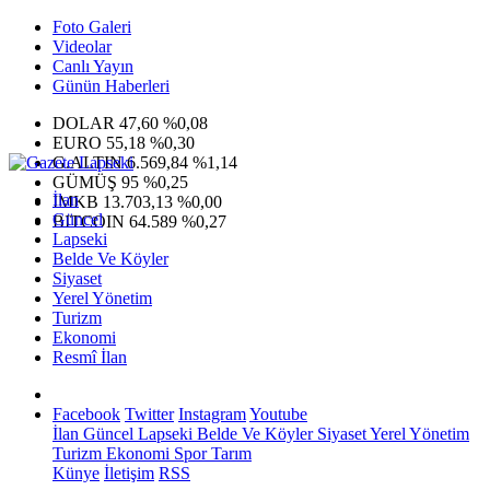
Foto Galeri
Videolar
Canlı Yayın
Günün Haberleri
DOLAR
47,60
%0,08
EURO
55,18
%0,30
G.ALTIN
6.569,84
%1,14
GÜMÜŞ
95
%0,25
İlan
IMKB
13.703,13
%0,00
Güncel
BITCOIN
64.589
%0,27
Lapseki
Belde Ve Köyler
Siyaset
Yerel Yönetim
Turizm
Ekonomi
Resmî İlan
Facebook
Twitter
Instagram
Youtube
İlan
Güncel
Lapseki
Belde Ve Köyler
Siyaset
Yerel Yönetim
Turizm
Ekonomi
Spor
Tarım
Künye
İletişim
RSS