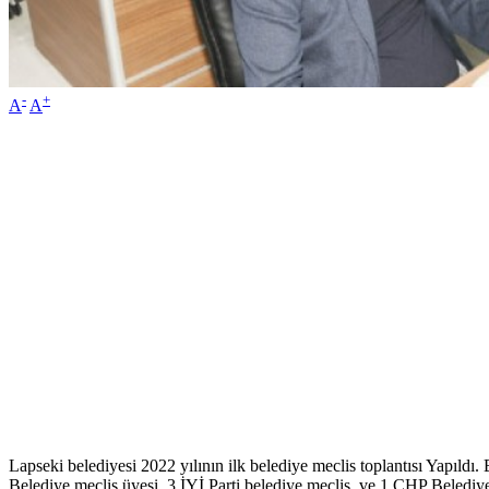
-
+
A
A
Lapseki belediyesi 2022 yılının ilk belediye meclis toplantısı Yapıld
Belediye meclis üyesi, 3 İYİ Parti belediye meclis ve 1 CHP Belediye