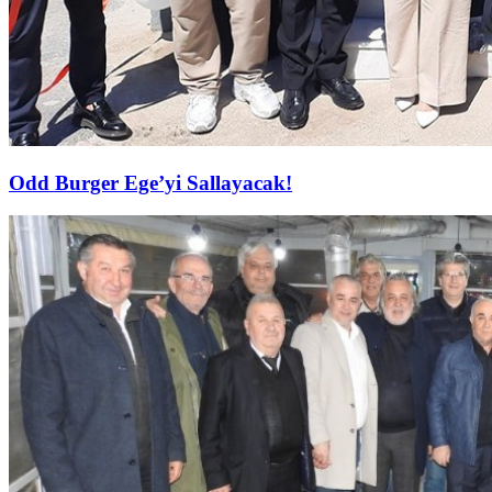
Odd Burger Ege’yi Sallayacak!