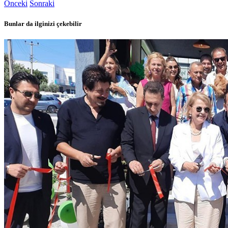
Önceki
Sonraki
Bunlar da ilginizi çekebilir