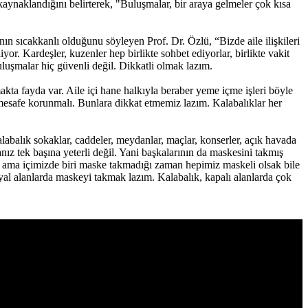
kaynaklandığını belirterek, "Buluşmalar, bir araya gelmeler çok kısa
n sıcakkanlı olduğunu söyleyen Prof. Dr. Özlü, “Bizde aile ilişkileri
yor. Kardeşler, kuzenler hep birlikte sohbet ediyorlar, birlikte vakit
uluşmalar hiç güvenli değil. Dikkatli olmak lazım.
kta fayda var. Aile içi hane halkıyla beraber yeme içme işleri böyle
 mesafe korunmalı. Bunlara dikkat etmemiz lazım. Kalabalıklar her
abalık sokaklar, caddeler, meydanlar, maçlar, konserler, açık havada
ız tek başına yeterli değil. Yani başkalarının da maskesini takmış
 ama içimizde biri maske takmadığı zaman hepimiz maskeli olsak bile
yal alanlarda maskeyi takmak lazım. Kalabalık, kapalı alanlarda çok