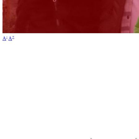
-
+
A
A