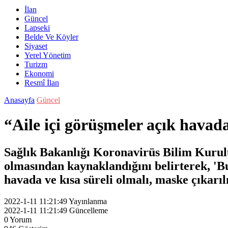
İlan
Güncel
Lapseki
Belde Ve Köyler
Siyaset
Yerel Yönetim
Turizm
Ekonomi
Resmî İlan
Anasayfa
Güncel
“Aile içi görüşmeler açık havad
Sağlık Bakanlığı Koronavirüs Bilim Kurulu 
olmasından kaynaklandığını belirterek, 'B
havada ve kısa süreli olmalı, maske çıkar
2022-1-11 11:21:49
Yayınlanma
2022-1-11 11:21:49
Güncelleme
0
Yorum