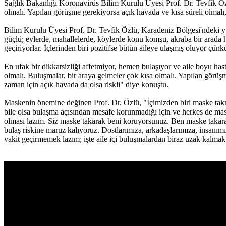
Sağlık Bakanlığı Koronavirüs Bilim Kurulu Üyesi Prof. Dr. Tevfik Özlü
olmalı. Yapılan görüşme gerekiyorsa açık havada ve kısa süreli olmal
Bilim Kurulu Üyesi Prof. Dr. Tevfik Özlü, Karadeniz Bölgesi'ndeki yük
güçlü; evlerde, mahallelerde, köylerde konu komşu, akraba bir arada hep 
geçiriyorlar. İçlerinden biri pozitifse bütün aileye ulaşmış oluyor çü
En ufak bir dikkatsizliği affetmiyor, hemen bulaşıyor ve aile boyu ha
olmalı. Buluşmalar, bir araya gelmeler çok kısa olmalı. Yapılan görüş
zaman için açık havada da olsa riskli" diye konuştu.
Maskenin önemine değinen Prof. Dr. Özlü, "İçimizden biri maske takma
bile olsa bulaşma açısından mesafe korunmadığı için ve herkes de maske
olması lazım. Siz maske takarak beni koruyorsunuz. Ben maske takara
bulaş riskine maruz kalıyoruz. Dostlarımıza, arkadaşlarımıza, insanım
vakit geçirmemek lazım; işte aile içi buluşmalardan biraz uzak kalma