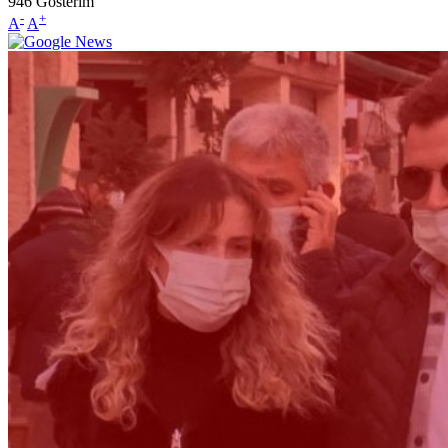
946
Gösterim
-
+
A
A