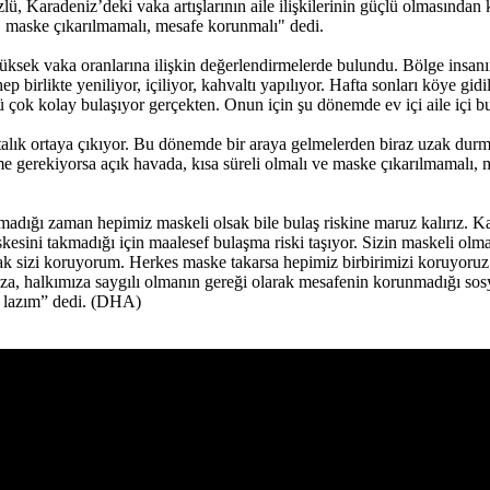
, Karadeniz’deki vaka artışlarının aile ilişkilerinin güçlü olmasından 
ı, maske çıkarılmamalı, mesafe korunmalı" dedi.
sek vaka oranlarına ilişkin değerlendirmelerde bulundu. Bölge insanını
birlikte yeniliyor, içiliyor, kahvaltı yapılıyor. Hafta sonları köye gidili
nkü çok kolay bulaşıyor gerçekten. Onun için şu dönemde ev içi aile içi b
stalık ortaya çıkıyor. Bu dönemde bir araya gelmelerden biraz uzak durma
me gerekiyorsa açık havada, kısa süreli olmalı ve maske çıkarılmamalı,
dığı zaman hepimiz maskeli olsak bile bulaş riskine maruz kalırız. Kal
sini takmadığı için maalesef bulaşma riski taşıyor. Sizin maskeli olman
k sizi koruyorum. Herkes maske takarsa hepimiz birbirimizi koruyoruz
ıza, halkımıza saygılı olmanın gereği olarak mesafenin korunmadığı sos
k lazım” dedi. (DHA)