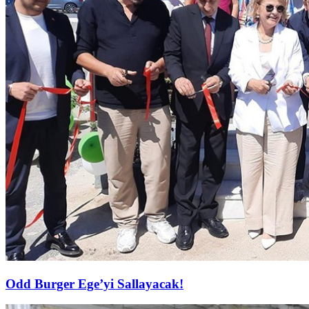
Odd Burger Ege’yi Sallayacak!