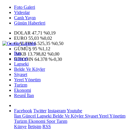
Foto Galeri
Videolar
Canlı Yayın
Günün Haberleri
DOLAR
47,71
%0,19
EURO
55,03
%0,02
G.ALTIN
6.525,35
%0,50
GÜMÜŞ
95
%1,12
İlan
IMKB
13.798,82
%0,00
Güncel
BITCOIN
64.378
%-0,30
Lapseki
Belde Ve Köyler
Siyaset
Yerel Yönetim
Turizm
Ekonomi
Resmî İlan
Facebook
Twitter
Instagram
Youtube
İlan
Güncel
Lapseki
Belde Ve Köyler
Siyaset
Yerel Yönetim
Turizm
Ekonomi
Spor
Tarım
Künye
İletişim
RSS