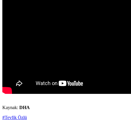
Kaynak:
DHA
#Tevfik Özlü