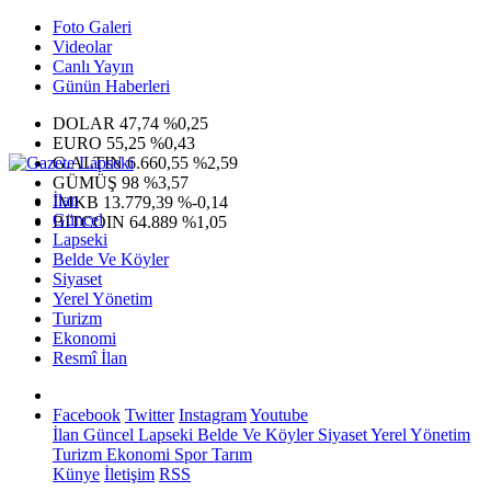
Foto Galeri
Videolar
Canlı Yayın
Günün Haberleri
DOLAR
47,74
%0,25
EURO
55,25
%0,43
G.ALTIN
6.660,55
%2,59
GÜMÜŞ
98
%3,57
İlan
IMKB
13.779,39
%-0,14
Güncel
BITCOIN
64.889
%1,05
Lapseki
Belde Ve Köyler
Siyaset
Yerel Yönetim
Turizm
Ekonomi
Resmî İlan
Facebook
Twitter
Instagram
Youtube
İlan
Güncel
Lapseki
Belde Ve Köyler
Siyaset
Yerel Yönetim
Turizm
Ekonomi
Spor
Tarım
Künye
İletişim
RSS