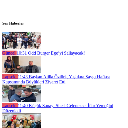
Son Haberler
Güncel
10:31
Odd Burger Ege’yi Sallayacak!
Lapseki
11:43
Başkan Atilla Öztürk, Yaşlılara Saygı Haftası
Kapsamında Büyükleri Ziyaret Etti
Lapseki
11:40
Küçük Sanayi Sitesi Geleneksel İftar Yemeğini
Düzenledi