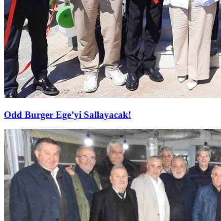
Odd Burger Ege’yi Sallayacak!