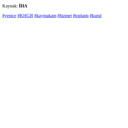
Kaynak:
İHA
#yenice
#KHGB
#kaymakam
#hizmet
#toplantı
#kurul