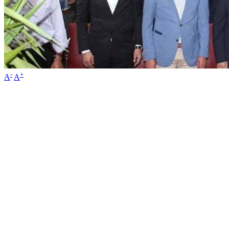
-
+
A
A