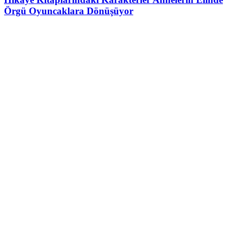
Örgü Oyuncaklara Dönüşüyor