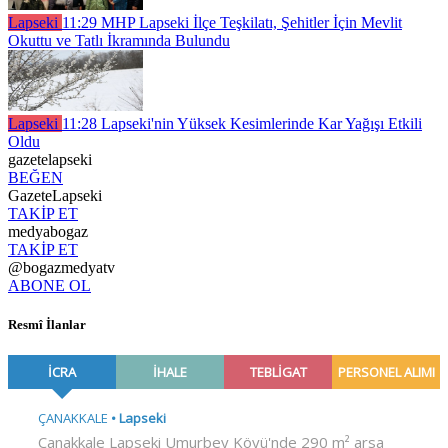
Lapseki
11:29
MHP Lapseki İlçe Teşkilatı, Şehitler İçin Mevlit
Okuttu ve Tatlı İkramında Bulundu
Lapseki
11:28
Lapseki'nin Yüksek Kesimlerinde Kar Yağışı Etkili
Oldu
gazetelapseki
BEĞEN
GazeteLapseki
TAKİP ET
medyabogaz
TAKİP ET
@bogazmedyatv
ABONE OL
Resmî İlanlar