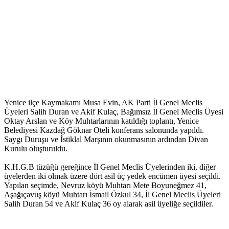
Yenice ilçe Kaymakamı Musa Evin, AK Parti İl Genel Meclis
Üyeleri Salih Duran ve Akif Kulaç, Bağımsız İl Genel Meclis Üyesi
Oktay Arslan ve Köy Muhtarlarının katıldığı toplantı, Yenice
Belediyesi Kazdağ Göknar Oteli konferans salonunda yapıldı.
Saygı Duruşu ve İstiklal Marşının okunmasının ardından Divan
Kurulu oluşturuldu.
K.H.G.B tüzüğü gereğince İl Genel Meclis Üyelerinden iki, diğer
üyelerden iki olmak üzere dört asil üç yedek encümen üyesi seçildi.
Yapılan seçimde, Nevruz köyü Muhtarı Mete Boyuneğmez 41,
Aşağıçavuş köyü Muhtarı İsmail Özkul 34, İl Genel Meclis Üyeleri
Salih Duran 54 ve Akif Kulaç 36 oy alarak asil üyeliğe seçildiler.