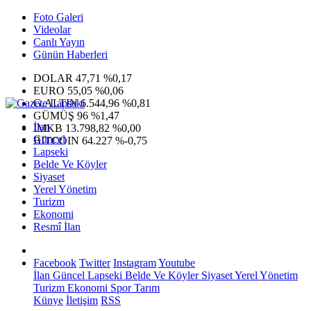
Foto Galeri
Videolar
Canlı Yayın
Günün Haberleri
DOLAR
47,71
%0,17
EURO
55,05
%0,06
G.ALTIN
6.544,96
%0,81
GÜMÜŞ
96
%1,47
İlan
IMKB
13.798,82
%0,00
Güncel
BITCOIN
64.227
%-0,75
Lapseki
Belde Ve Köyler
Siyaset
Yerel Yönetim
Turizm
Ekonomi
Resmî İlan
Facebook
Twitter
Instagram
Youtube
İlan
Güncel
Lapseki
Belde Ve Köyler
Siyaset
Yerel Yönetim
Turizm
Ekonomi
Spor
Tarım
Künye
İletişim
RSS