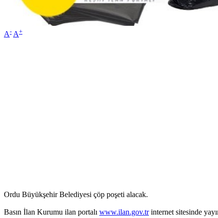
-
+
A
A
Ordu Büyükşehir Belediyesi çöp poşeti alacak.
Basın İlan Kurumu ilan portalı
www.ilan.gov.tr
internet sitesinde yay