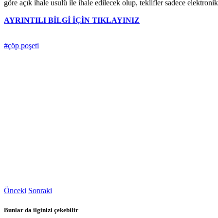
göre açık ihale usulü ile ihale edilecek olup, teklifler sadece elektr
AYRINTILI BİLGİ İÇİN TIKLAYINIZ
#çöp poşeti
Önceki
Sonraki
Bunlar da ilginizi çekebilir