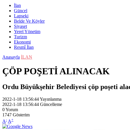
İlan
Güncel
Lapseki
Belde Ve Köyler
Siyaset
Yerel Yönetim
Turizm
Ekonomi
Resmî İlan
Anasayfa
İLAN
ÇÖP POŞETİ ALINACAK
Ordu Büyükşehir Belediyesi çöp poşeti ala
2022-1-18 13:56:44
Yayınlanma
2022-1-18 13:56:44
Güncelleme
0
Yorum
1747
Gösterim
-
+
A
A