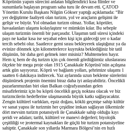
Köprünün yapım sürecini anlatan bilgilendirici kısa filmler ve
sunumlarla başlayan program saha turu ile devam etti. ÇATOD
Yönetim Kurulu Başkanı Nilgün Gökser yaptığı açıklamada: “Bir
yer değiştirme faaliyeti olan turizm, yol ve araçların gelişimi ile
gelişir ve büyür. Yol olmadan turizm olmaz. Yollar, köprüler,
havaalanları ulaşımı kolaylaştırır ve mümkün kılar. Bu sebeple
ulaşım turizmin önemli bir parçasıdır. Ulaşımın tatil süresi içindeki
payı ne kadar kısa ise seyahat eden kişi için gideceği yer o kadar
tercih sebebi olur. Saatlerce gemi sırası bekleyerek ulaştığınız ya da
evinize dönmek için kilometrelerce kuyrukta beklediğiniz bir tatil
düşünün, bir daha geri gelmek ister misiniz? Muhtemelen hayır.
Hem iç hem de dış turizm için çok önemli gördüğümüz uluslararası
ölçekte bir mega proje olan 1915 Çanakkale Köprüsü’nün açılışına
artık gün sayıyoruz. Köprü ve bağlantı yolları, şehrimize ulaşımı 1
saatten 6 dakikaya indirecek. Yaz aylarında uzun bekleme sürelerini
düşünürsek projenin önemini biraz daha iyi anlayabiliriz. Öncelikli
pazarlarımızdan biri olan Balkan coğrafyasından gelen
misafirlerimiz için bu köprü öncelikli geçiş noktası olacak ve biz
turizmcilerin hedeflerine ulaşmasında büyük katkı sağlayacaktır.
Zengin kültürel varlıkları, eşsiz doğası, köklü geçmişe sahip kültür
ve sanat yapısı ile turizmin her çeşidine imkan sağlayan ülkemizde
dört mevsim turizm potansiyeli ile Çanakkale sahip olduğu kıyı
şeridi ve adaları; tarihi, kültürel ve manevi değerleri; biyolojik
çeşitliliği ve jeotermal kaynakları ile güçlü bir turizm potansiyeline
sahiptir. Çanakkale son yıllarda Marmara Bölgesi’nin en hızlı