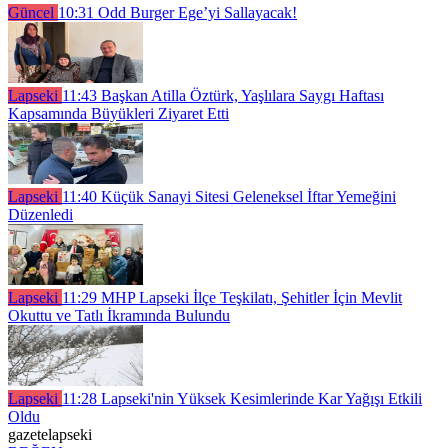
Güncel
10:31
Odd Burger Ege’yi Sallayacak!
Lapseki
11:43
Başkan Atilla Öztürk, Yaşlılara Saygı Haftası
Kapsamında Büyükleri Ziyaret Etti
Lapseki
11:40
Küçük Sanayi Sitesi Geleneksel İftar Yemeğini
Düzenledi
Lapseki
11:29
MHP Lapseki İlçe Teşkilatı, Şehitler İçin Mevlit
Okuttu ve Tatlı İkramında Bulundu
Lapseki
11:28
Lapseki'nin Yüksek Kesimlerinde Kar Yağışı Etkili
Oldu
gazetelapseki