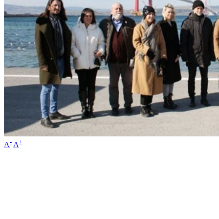
-
+
A
A