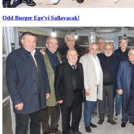
Odd Burger Ege’yi Sallayacak!