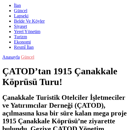
İlan
Güncel
Lapseki
Belde Ve Köyler
Siyaset
Yerel Yönetim
Turizm
Ekonomi
Resmî İlan
Anasayfa
Güncel
ÇATOD’tan 1915 Çanakkale
Köprüsü Turu!
Çanakkale Turistik Otelciler İşletmeciler
ve Yatırımcılar Derneği (ÇATOD),
açılmasına kısa bir süre kalan mega proje
1915 Çanakkale Köprüsü’ne ziyarette
bulundu. Geziye ÇATOD Yönetim