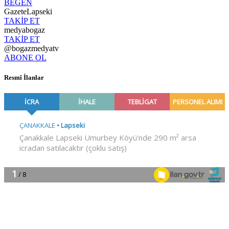
BEĞEN
GazeteLapseki
TAKİP ET
medyabogaz
TAKİP ET
@bogazmedyatv
ABONE OL
Resmî İlanlar