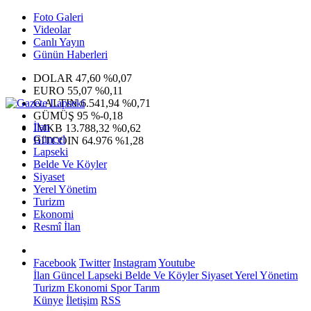
Foto Galeri
Videolar
Canlı Yayın
Günün Haberleri
DOLAR
47,60
%0,07
EURO
55,07
%0,11
G.ALTIN
6.541,94
%0,71
GÜMÜŞ
95
%-0,18
İlan
IMKB
13.788,32
%0,62
Güncel
BITCOIN
64.976
%1,28
Lapseki
Belde Ve Köyler
Siyaset
Yerel Yönetim
Turizm
Ekonomi
Resmî İlan
Facebook
Twitter
Instagram
Youtube
İlan
Güncel
Lapseki
Belde Ve Köyler
Siyaset
Yerel Yönetim
Turizm
Ekonomi
Spor
Tarım
Künye
İletişim
RSS