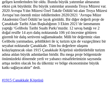
gelişen kentlerinden bir oldu. Bunda büyük yatırımlar almasının
etkisi çok büyüktür. Bu büyük yatırımlar arasında Troya Müzesi var.
2020 Avrupa Yılın Müzesi Özel Takdir Ödülü’nü alan Troya Müzesi
Avrupa’nın önemli müze ödüllerinden 2020/2021 ‘Avrupa Müze
Akademisi Özel Ödülü’ne layık görüldü. Bir diğer değerli proje de
Çanakkale Tarihi Alan Başkalığının 3 Ekim 2021’de lansmanını
yaptığı ‘Gelibolu Tarihi Sualtı Parkı’mızdır. 12 savaş batığı ve 2
doğal resifle 14 ayrı dalış noktasında 106 yıl öncesine götüren
gizemli bir dalış serüveni sağlamaktadır. Milli bir değerimiz olan
Gelibolu yarımadası, şehitlikleri ile iç turizm için de vazgeçilmez bir
seyahat noktasıdır Çanakkale. Tüm bu değerlere ulaşımı
kolaylaştıracak olan 1915 Çanakkale Köprüsü sürdürülebilir turizm
adına atılan büyük adımlardan biridir. Bu mega proje bölgemizde
önümüzdeki dönemde yerli ve yabancı misafirlerimizin sayısında
artışa neden olacak bu da ülkemiz ve bölge ekonomisine büyük
katkı sağlayacaktır” dedi.
#1915 Çanakkale Köprüsü