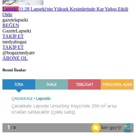
Lapseki
11:28
Lapseki'nin Yüksek Kesimlerinde Kar Yağışı Etkili
Oldu
gazetelapseki
BEĞEN
GazeteLapseki
TAKİP ET
medyabogaz
TAKİP ET
@bogazmedyatv
ABONE OL
Resmî İlanlar