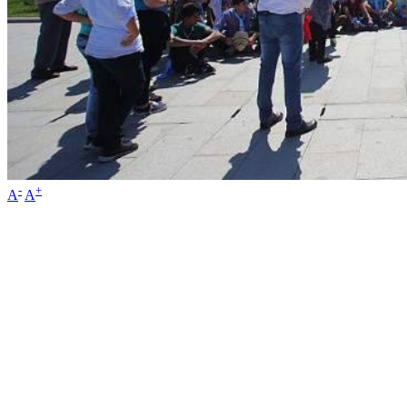
-
+
A
A