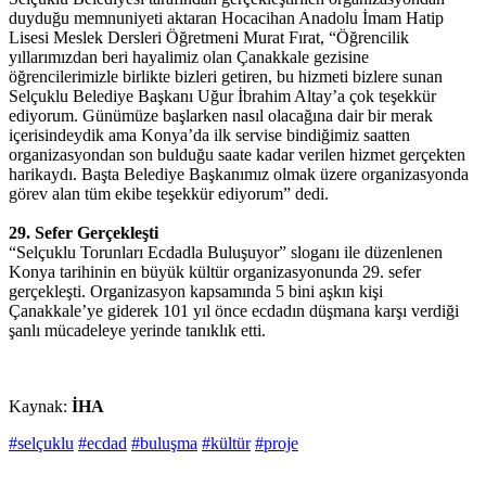
duyduğu memnuniyeti aktaran Hocacihan Anadolu İmam Hatip
Lisesi Meslek Dersleri Öğretmeni Murat Fırat, “Öğrencilik
yıllarımızdan beri hayalimiz olan Çanakkale gezisine
öğrencilerimizle birlikte bizleri getiren, bu hizmeti bizlere sunan
Selçuklu Belediye Başkanı Uğur İbrahim Altay’a çok teşekkür
ediyorum. Günümüze başlarken nasıl olacağına dair bir merak
içerisindeydik ama Konya’da ilk servise bindiğimiz saatten
organizasyondan son bulduğu saate kadar verilen hizmet gerçekten
harikaydı. Başta Belediye Başkanımız olmak üzere organizasyonda
görev alan tüm ekibe teşekkür ediyorum” dedi.
29. Sefer Gerçekleşti
“Selçuklu Torunları Ecdadla Buluşuyor” sloganı ile düzenlenen
Konya tarihinin en büyük kültür organizasyonunda 29. sefer
gerçekleşti. Organizasyon kapsamında 5 bini aşkın kişi
Çanakkale’ye giderek 101 yıl önce ecdadın düşmana karşı verdiği
şanlı mücadeleye yerinde tanıklık etti.
Kaynak:
İHA
#selçuklu
#ecdad
#buluşma
#kültür
#proje