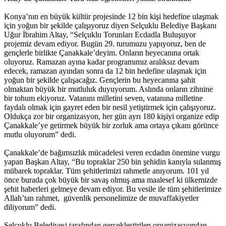
Konya’nın en büyük kültür projesinde 12 bin kişi hedefine ulaşmak
için yoğun bir şekilde çalışıyoruz diyen Selçuklu Belediye Başkanı
Uğur İbrahim Altay, “Selçuklu Torunları Ecdadla Buluşuyor
projemiz devam ediyor. Bugün 29. turumuzu yapıyoruz, ben de
gençlerle birlikte Çanakkale’deyim. Onların heyecanına ortak
oluyoruz. Ramazan ayına kadar programımız aralıksız devam
edecek, ramazan ayından sonra da 12 bin hedefine ulaşmak için
yoğun bir şekilde çalışacağız. Gençlerin bu heyecanına şahit
olmaktan büyük bir mutluluk duyuyorum. Aslında onların zihnine
bir tohum ekiyoruz. Vatanını milletini seven, vatanına milletine
faydalı olmak için gayret eden bir nesil yetiştirmek için çalışıyoruz.
Oldukça zor bir organizasyon, her gün ayrı 180 kişiyi organize edip
Çanakkale’ye getirmek büyük bir zorluk ama ortaya çıkanı görünce
mutlu oluyorum” dedi.
Çanakkale’de bağımsızlık mücadelesi veren ecdadın önemine vurgu
yapan Başkan Altay, “Bu topraklar 250 bin şehidin kanıyla sulanmış
mübarek topraklar. Tüm şehitlerimizi rahmetle anıyorum. 101 yıl
önce burada çok büyük bir savaş olmuş ama maalesef ki ülkemizde
şehit haberleri gelmeye devam ediyor. Bu vesile ile tüm şehitlerimize
Allah’tan rahmet, güvenlik personelimize de muvaffakiyetler
diliyorum” dedi.
Selçuklu Belediyesi tarafından gerçekleştirilen organizasyondan