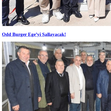
Odd Burger Ege’yi Sallayacak!