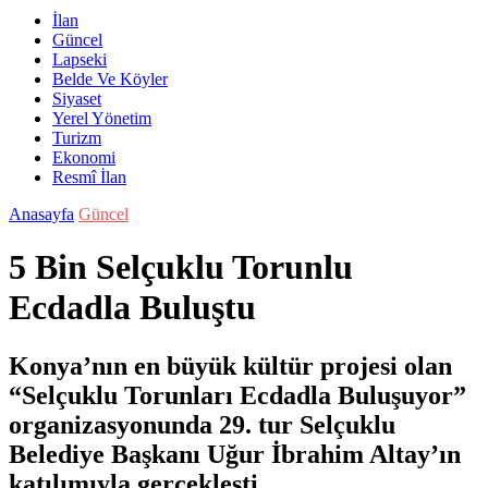
İlan
Güncel
Lapseki
Belde Ve Köyler
Siyaset
Yerel Yönetim
Turizm
Ekonomi
Resmî İlan
Anasayfa
Güncel
5 Bin Selçuklu Torunlu
Ecdadla Buluştu
Konya’nın en büyük kültür projesi olan
“Selçuklu Torunları Ecdadla Buluşuyor”
organizasyonunda 29. tur Selçuklu
Belediye Başkanı Uğur İbrahim Altay’ın
katılımıyla gerçekleşti.