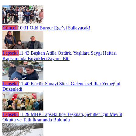
Güncel
10:31
Odd Burger Ege’yi Sallayacak!
Lapseki
11:43
Başkan Atilla Öztürk, Yaşlılara Saygı Haftası
Kapsamında Büyükleri Ziyaret Etti
Lapseki
11:40
Küçük Sanayi Sitesi Geleneksel İftar Yemeğini
Düzenledi
Lapseki
11:29
MHP Lapseki İlçe Teşkilatı, Şehitler İçin Mevlit
Okuttu ve Tatlı İkramında Bulundu