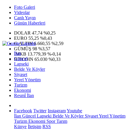
Foto Galeri
Videolar
Canlı Yayın
Günün Haberleri
DOLAR
47,74
%0,25
EURO
55,25
%0,43
G.ALTIN
6.660,55
%2,59
GÜMÜŞ
98
%3,57
İlan
IMKB
13.779,39
%-0,14
Güncel
BITCOIN
65.030
%0,33
Lapseki
Belde Ve Köyler
Siyaset
Yerel Yönetim
Turizm
Ekonomi
Resmî İlan
Facebook
Twitter
Instagram
Youtube
İlan
Güncel
Lapseki
Belde Ve Köyler
Siyaset
Yerel Yönetim
Turizm
Ekonomi
Spor
Tarım
Künye
İletişim
RSS