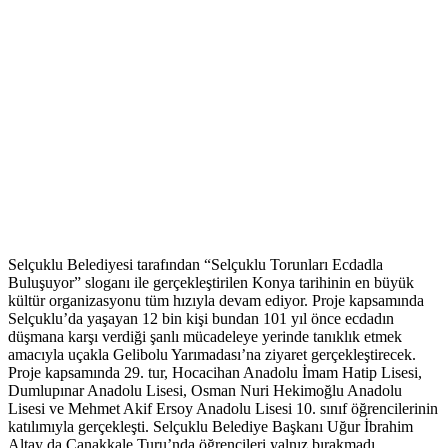
Selçuklu Belediyesi tarafından “Selçuklu Torunları Ecdadla
Buluşuyor” sloganı ile gerçekleştirilen Konya tarihinin en büyük
kültür organizasyonu tüm hızıyla devam ediyor. Proje kapsamında
Selçuklu’da yaşayan 12 bin kişi bundan 101 yıl önce ecdadın
düşmana karşı verdiği şanlı mücadeleye yerinde tanıklık etmek
amacıyla uçakla Gelibolu Yarımadası’na ziyaret gerçekleştirecek.
Proje kapsamında 29. tur, Hocacihan Anadolu İmam Hatip Lisesi,
Dumlupınar Anadolu Lisesi, Osman Nuri Hekimoğlu Anadolu
Lisesi ve Mehmet Akif Ersoy Anadolu Lisesi 10. sınıf öğrencilerinin
katılımıyla gerçekleşti. Selçuklu Belediye Başkanı Uğur İbrahim
Altay da Çanakkale Turu’nda öğrencileri yalnız bırakmadı.