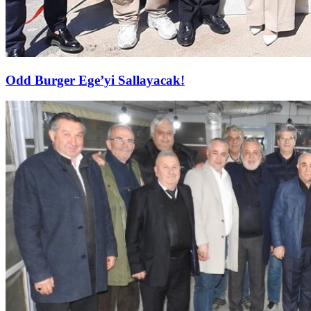
Odd Burger Ege’yi Sallayacak!