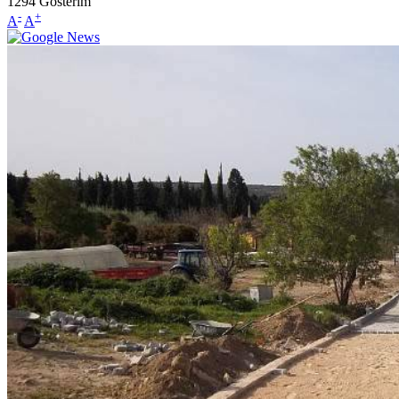
1294
Gösterim
-
+
A
A