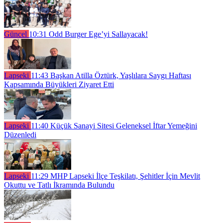
Güncel
10:31
Odd Burger Ege’yi Sallayacak!
Lapseki
11:43
Başkan Atilla Öztürk, Yaşlılara Saygı Haftası
Kapsamında Büyükleri Ziyaret Etti
Lapseki
11:40
Küçük Sanayi Sitesi Geleneksel İftar Yemeğini
Düzenledi
Lapseki
11:29
MHP Lapseki İlçe Teşkilatı, Şehitler İçin Mevlit
Okuttu ve Tatlı İkramında Bulundu