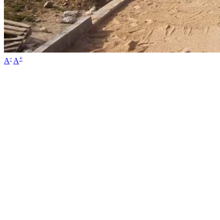
-
+
A
A