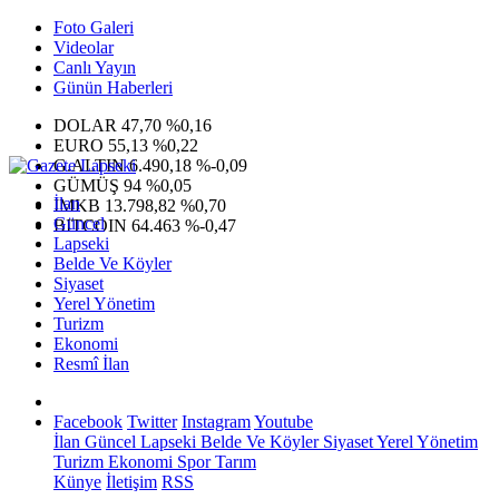
Foto Galeri
Videolar
Canlı Yayın
Günün Haberleri
DOLAR
47,70
%0,16
EURO
55,13
%0,22
G.ALTIN
6.490,18
%-0,09
GÜMÜŞ
94
%0,05
İlan
IMKB
13.798,82
%0,70
Güncel
BITCOIN
64.463
%-0,47
Lapseki
Belde Ve Köyler
Siyaset
Yerel Yönetim
Turizm
Ekonomi
Resmî İlan
Facebook
Twitter
Instagram
Youtube
İlan
Güncel
Lapseki
Belde Ve Köyler
Siyaset
Yerel Yönetim
Turizm
Ekonomi
Spor
Tarım
Künye
İletişim
RSS