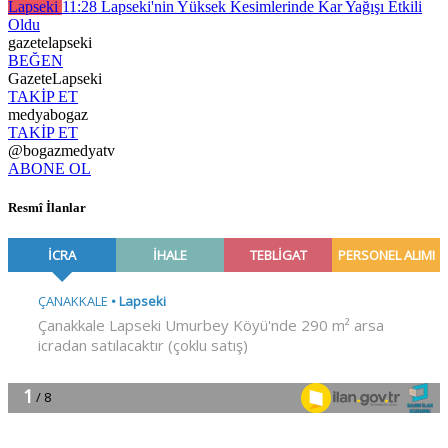
Lapseki
11:28
Lapseki'nin Yüksek Kesimlerinde Kar Yağışı Etkili
Oldu
gazetelapseki
BEĞEN
GazeteLapseki
TAKİP ET
medyabogaz
TAKİP ET
@bogazmedyatv
ABONE OL
Resmî İlanlar