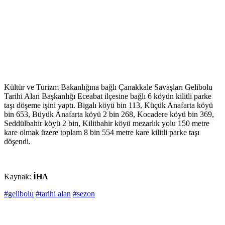
Kültür ve Turizm Bakanlığına bağlı Çanakkale Savaşları Gelibolu
Tarihi Alan Başkanlığı Eceabat ilçesine bağlı 6 köyün kilitli parke
taşı döşeme işini yaptı. Bigalı köyü bin 113, Küçük Anafarta köyü
bin 653, Büyük Anafarta köyü 2 bin 268, Kocadere köyü bin 369,
Seddülbahir köyü 2 bin, Kilitbahir köyü mezarlık yolu 150 metre
kare olmak üzere toplam 8 bin 554 metre kare kilitli parke taşı
döşendi.
Kaynak:
İHA
#gelibolu
#tarihi alan
#sezon