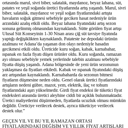
ortasında marul, sivri biber, salatalık, maydanoz, beyaz lahana, süt,
patates ve yeşil soğanda üretici fiyatlarında artış yaşandı. Marul, sivri
biber, salatalık, maydanoz ve yeşil soğan fiyatlarındaki artışta
havaların soğuk gitmesi sebebiyle geciken hasat nedeniyle ürün
arzındaki azalış etkili oldu. Beyaz lahana fiyatındaki artış sezon
sonuna gelinmiş olmasından kaynaklandı. Sütte görülen fiyat artışı
Ulusal Süt Konseyinin 1-30 Nisan arası çiğ süt tavsiye fiyatında
yaptığı değişiklikten kaynaklandı. Patateste ise depodaki ürünün
azalması ve Adana’da yaşanan don olayı nedeniyle hasadın
gecikmesi etkili oldu. Üreticide kuru soğan, kabak, karnabahar,
ıspanak en fazla fiyatı düşen ürünler oldu. Kuru soğanda, ramazan
ayı olması sebebiyle yemek yerlerinde talebin azalması sebebiyle
fiyatta düşüş yaşandı. Adana bölgesinde de yeni ürün sezonunun
yaklaşması da fiyatları etkiledi. Kabak ve ıspanak fiyatındaki düşüş
arz artışından kaynaklandı. Karnabaharda da sezonun bitmesi
fiyatların düşmesine neden oldu. Genel olarak üretici fiyatlarındaki
artışların nedeni gübre, mazot, yem, elektrik, ilaç ve tohum
fiyatlarındaki aşırı yükselmedir. Girdi fiyat endeksi ile tüketici fiyat
endeksleri arasında üretici aleyhine ciddi bir açıklık bulunmaktadır.
Üretici maliyetlerini düşürmeden, fiyatlarda ucuzluk olması mümkün
değildir. Üreticiye verilecek destek, ayrıca tüketiciye verilecek
destek olur.”
GEÇEN YIL VE BU YIL RAMAZAN ORTASI
FİYATLARINDAKİ DEĞİŞİM VE YILLIK FİYAT ARTIŞLARI