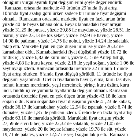
olduğunu vurgulayarak fiyat değişimlerini şöyle değerlendirdi:
“Ramazan ortasında markette 40 ürünün 29’unda fiyat artışı,
10’unda fiyat azalışı görülürken sadece bir üründe fiyat değişimi
olmadı. Ramazanın ortasında markette fiyatı en fazla artan ürün
yüzde 40 ile beyaz lahana oldu. Beyaz lahanadaki fiyat artışını
yüzde 31,29 ile pırasa, yüzde 29,85 ile maydanoz, yüzde 26,51 ile
marul, yüzde 23,13 ile toz şeker, yüzde 19,59 ile havuç, yüzde
14,98 ile patlıcan, yüzde 14,75 ile nohut, yüzde 14,24 ile salatalık
takip etti. Markette fiyatı en çok düşen ürün ise yüzde 26,32 ile
karnabahar oldu, Karnabahardaki fiyat düşüşünü yüzde 10,72 ile
fındık içi, yüzde 6,82 ile kuru incir, yüzde 4,15 ile Antep fıstığı,
yüzde 4,08 ile kuru kayısı, yüzde 2,16 ile yeşil soğan, yüzde 1,06 ile
zeytinyağı izledi. Ramazan ortasında üreticide 32 ürünün 15’inde
fiyat artışı olurken, 6’sında fiyat düşüşü görüldü, 11 üründe ise fiyat
değişimi yaşanmadı. Üretici fiyatlarında havuç, elma, kuru fasulye,
nohut, kırmızı mercimek, yeşil mercimek, pirinç, kuru üzüm, kuru
incir, fındık içi ve yumurta fiyatlarında değişim olmadı. Ramazan
ortasında üreticide fiyatı en çok düşen ürün yüzde 43,18 ile kuru
soğan oldu. Kuru soğandaki fiyat düşüşünü yüzde 41,23 ile kabak,
yüzde 36,17 ile karnabahar, yüzde 12,94 ile ıspanak, yüzde 6,74 ile
domates, yüzde 1,85 ile patlıcan izledi. Üreticide en fazla fiyat artışı
yüzde 63,10 ile marulda görüldü. Maruldaki fiyat artışını yüzde
27,59 ile sivri biber, yüzde 22,32 ile salatalık, yüzde 21,05 ile
maydanoz, yüzde 20 ile beyaz lahana yüzde 19,78 ile süt, yüzde
19,71 ile patates, yüzde 12,57 ile yeşil soğan takip etti. Ramazan