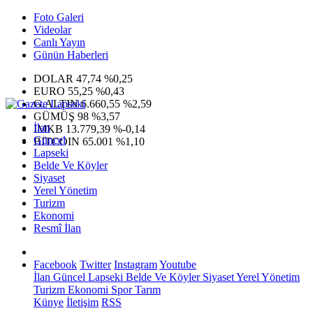
Foto Galeri
Videolar
Canlı Yayın
Günün Haberleri
DOLAR
47,74
%0,25
EURO
55,25
%0,43
G.ALTIN
6.660,55
%2,59
GÜMÜŞ
98
%3,57
İlan
IMKB
13.779,39
%-0,14
Güncel
BITCOIN
65.001
%1,10
Lapseki
Belde Ve Köyler
Siyaset
Yerel Yönetim
Turizm
Ekonomi
Resmî İlan
Facebook
Twitter
Instagram
Youtube
İlan
Güncel
Lapseki
Belde Ve Köyler
Siyaset
Yerel Yönetim
Turizm
Ekonomi
Spor
Tarım
Künye
İletişim
RSS