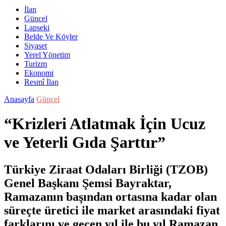
İlan
Güncel
Lapseki
Belde Ve Köyler
Siyaset
Yerel Yönetim
Turizm
Ekonomi
Resmî İlan
Anasayfa
Güncel
“Krizleri Atlatmak İçin Ucuz
ve Yeterli Gıda Şarttır”
Türkiye Ziraat Odaları Birliği (TZOB)
Genel Başkanı Şemsi Bayraktar,
Ramazanın başından ortasına kadar olan
süreçte üretici ile market arasındaki fiyat
farklarını ve geçen yıl ile bu yıl Ramazan