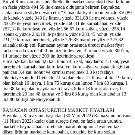
Bu yıl Ramazan ortasında üretici ile market arasındaki fiyat farkının
en fazla yüzde 494,50 ile elmada olduğunu belirten Bayraktar,
açıklamasına şöyle devam etti: “Elmadaki fiyat farkını yüzde 356,80
ile kabak, yüzde 348 ile limon, yüzde 331,88 ile maydanoz, yüzde
260,39 ile yeşil mercimek, yüzde 260,31 ile karnabahar, yüzde
257,18 ile kuru fasulye, yüzde 256,57 kuru soğan, yüzde 255,14
ıspanak, yüzde 236,18 ile patlıcan, yüzde 233,45 nohut, yüzde
231,19 kırmızı mercimek, yüzde 226,85 marul ve yüzde 225,82
salatalık takip etti. Ramazan ayının ortasında üretici market fiyat
farkı elmada yüzde 450’nin üzerindeyken, 3 üründe yüzde 300’ün,
14 üründe ise yüzde 200’ün üzerinde gerçekleşti.
Elma 5,9 kat, kabak 4,6 kat, limon 4,5 kat, maydanoz 4,3 kat, yeşil
mercimek, karnabahar, kuru fasulye, kuru soğan ve ıspanak 3,6 kat,
patlıcan 3,4 kat, nohut ve kırmızı mercimek 3,3 kat fazlaya
tüketiciye satıldı. Üreticide 2 lira olan elma 12 liraya, 4 lira 19 kuruş
olan kabak 19 liraya, 1 lira 75 kuruş olan limon 7 lira 80 kuruşa, 1
lira 38 kuruş olan maydanoz 6 liraya, 8 lira 18 kuruş olan yeşil
mercimek 29 lira 48 kuruşa ve 3 lira 83 kuruş olan karnabahar 13
lira 80 kuruşa tüketiciye satıldı.”
RAMAZAN ORTASI ÜRETİCİ MARKET FİYATLARI
Bayraktar, Ramazanın başından (30 Mart 2022) Ramazanın ortasına
(11 Nisan 2022) kadar olan süreçte fiyatı en fazla artan ürünün,
markette beyaz lahana, üreticide marul olduğunu, fiyatı en fazla
düşen ürünün markette karnabahar, üreticide ise kuru soğan