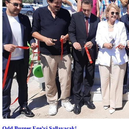
Odd Burger Ege’yi Sallayacak!