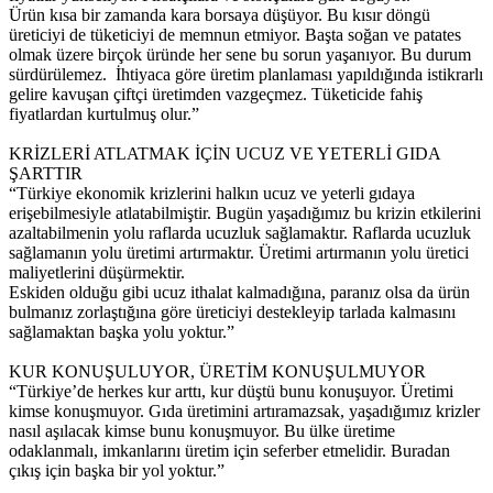
Ürün kısa bir zamanda kara borsaya düşüyor. Bu kısır döngü
üreticiyi de tüketiciyi de memnun etmiyor. Başta soğan ve patates
olmak üzere birçok üründe her sene bu sorun yaşanıyor. Bu durum
sürdürülemez. İhtiyaca göre üretim planlaması yapıldığında istikrarlı
gelire kavuşan çiftçi üretimden vazgeçmez. Tüketicide fahiş
fiyatlardan kurtulmuş olur.”
KRİZLERİ ATLATMAK İÇİN UCUZ VE YETERLİ GIDA
ŞARTTIR
“Türkiye ekonomik krizlerini halkın ucuz ve yeterli gıdaya
erişebilmesiyle atlatabilmiştir. Bugün yaşadığımız bu krizin etkilerini
azaltabilmenin yolu raflarda ucuzluk sağlamaktır. Raflarda ucuzluk
sağlamanın yolu üretimi artırmaktır. Üretimi artırmanın yolu üretici
maliyetlerini düşürmektir.
Eskiden olduğu gibi ucuz ithalat kalmadığına, paranız olsa da ürün
bulmanız zorlaştığına göre üreticiyi destekleyip tarlada kalmasını
sağlamaktan başka yolu yoktur.”
KUR KONUŞULUYOR, ÜRETİM KONUŞULMUYOR
“Türkiye’de herkes kur arttı, kur düştü bunu konuşuyor. Üretimi
kimse konuşmuyor. Gıda üretimini artıramazsak, yaşadığımız krizler
nasıl aşılacak kimse bunu konuşmuyor. Bu ülke üretime
odaklanmalı, imkanlarını üretim için seferber etmelidir. Buradan
çıkış için başka bir yol yoktur.”