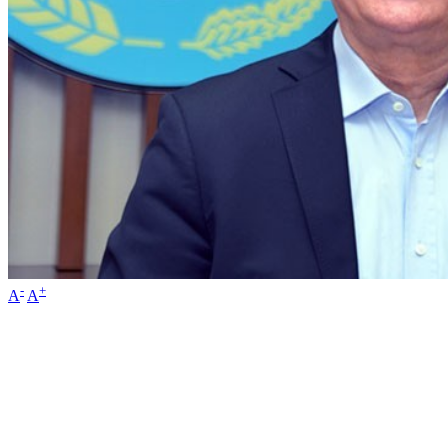
-
+
A
A