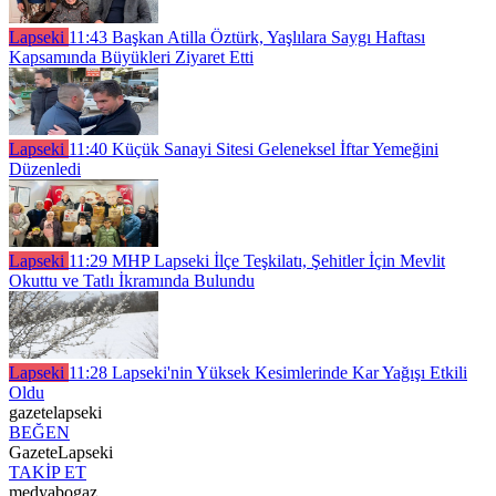
Lapseki
11:43
Başkan Atilla Öztürk, Yaşlılara Saygı Haftası
Kapsamında Büyükleri Ziyaret Etti
Lapseki
11:40
Küçük Sanayi Sitesi Geleneksel İftar Yemeğini
Düzenledi
Lapseki
11:29
MHP Lapseki İlçe Teşkilatı, Şehitler İçin Mevlit
Okuttu ve Tatlı İkramında Bulundu
Lapseki
11:28
Lapseki'nin Yüksek Kesimlerinde Kar Yağışı Etkili
Oldu
gazetelapseki
BEĞEN
GazeteLapseki
TAKİP ET
medyabogaz