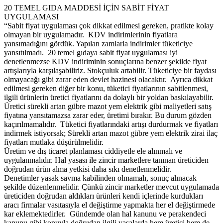
20 TEMEL GIDA MADDESİ İÇİN SABİT FİYAT
UYGULAMASI
“Sabit fiyat uygulaması çok dikkat edilmesi gereken, pratikte kolay
olmayan bir uygulamadır. KDV indirimlerinin fiyatlara
yansımadığını gördük. Yapılan zamlarla indirimler tüketiciye
yansıtılmadı. 20 temel gıdaya sabit fiyat uygulaması iyi
denetlenmezse KDV indiriminin sonuçlarına benzer şekilde fiyat
artışlarıyla karşılaşabiliriz. Stokçuluk artabilir. Tüketiciye bir faydası
olmayacağı gibi zarar eden devlet hazinesi olacaktır. Ayrıca dikkat
edilmesi gereken diğer bir konu, tüketici fiyatlarının sabitlenmesi,
ilgili ürünlerin üretici fiyatlarını da dolaylı bir yoldan baskılayabilir.
Üretici sürekli artan gübre mazot yem elektrik gibi maliyetleri satış
fiyatına yansıtamazsa zarar eder, üretimi bırakır. Bu durum gözden
kaçırılmamalıdır. Tüketici fiyatlarındaki artışı durdurmak ve fiyatları
indirmek istiyorsak; Sürekli artan mazot gübre yem elektrik zirai ilaç
fiyatları mutlaka düşürülmelidir.
Üretim ve dış ticaret planlaması ciddiyetle ele alınmalı ve
uygulanmalıdır. Hal yasası ile zincir marketlere tanınan üreticiden
doğrudan ürün alma yetkisi daha sıkı denetlenmelidir.
Denetimler yasak savma kabilinden olmamalı, sonuç alınacak
şekilde düzenlenmelidir. Çünkü zincir marketler mevcut uygulamada
üreticiden doğrudan aldıkları ürünleri kendi içlerinde kurdukları
aracı firmalar vasıtasıyla el değiştirme yapmakta her el değiştirmede
kar eklemektedirler. Gündemde olan hal kanunu ve perakendeci
kanunu gibi konuyla doğrudan ilgili yasalarda hem üretici hem de