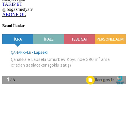
TAKİP ET
@bogazmedyatv
ABONE OL
Resmî İlanlar