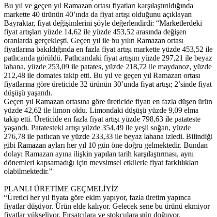
Bu yıl ve geçen yıl Ramazan ortası fiyatları karşılaştırıldığında
markette 40 ürünün 40’ında da fiyat artışı olduğunu açıklayan
Bayraktar, fiyat değişimlerini şöyle değerlendirdi: “Marketlerdeki
fiyat artışları yüzde 14,62 ile yüzde 453,52 arasında değişen
oranlarda gerçekleşti. Geçen yıl ile bu yılın Ramazan ortası
fiyatlarına bakıldığında en fazla fiyat artışı markette yüzde 453,52 ile
patlıcanda görüldü. Patlıcandaki fiyat artışını yüzde 297,21 ile beyaz
lahana, yüzde 253,09 ile patates, yüzde 218,72 ile maydanoz, yüzde
212,48 ile domates takip etti. Bu yıl ve geçen yıl Ramazan ortası
fiyatlarına göre üreticide 32 ürünün 30’unda fiyat artışı; 2’sinde fiyat
düşüşü yaşandı.
Geçen yıl Ramazan ortasına göre üreticide fiyatı en fazla düşen ürün
yüzde 42,62 ile limon oldu. Limondaki düşüşü yüzde 9,09 elma
takip etti. Üreticide en fazla fiyat artışı yüzde 798,63 ile patateste
yaşandı. Patatesteki artışı yüzde 354,49 ile yeşil soğan, yüzde
276,78 ile patlıcan ve yüzde 233,33 ile beyaz lahana izledi. Bilindiği
gibi Ramazan ayları her yıl 10 gün öne doğru gelmektedir. Bundan
dolayı Ramazan ayına ilişkin yapılan tarih karşılaştırması, aynı
dönemleri kapsamadığı için mevsimsel etkilerle fiyat farklılıkları
olabilmektedir.”
PLANLI ÜRETİME GEÇMELİYİZ
“Üretici her yıl fiyata göre ekim yapıyor, fazla üretim yapınca
fiyatlar düşüyor. Ürün elde kalıyor. Gelecek sene bu ürünü ekmiyor
fiyatlar yükseliyor. Fırsatçılara ve stokçulara gün doğuyor.