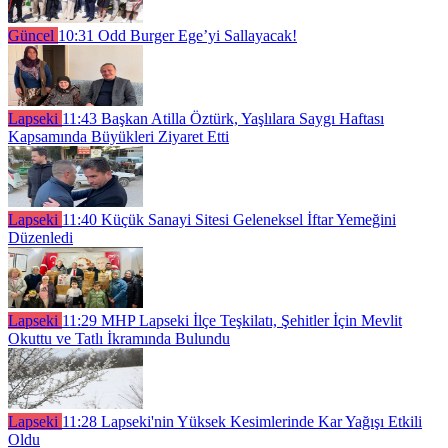
Güncel
10:31
Odd Burger Ege’yi Sallayacak!
Lapseki
11:43
Başkan Atilla Öztürk, Yaşlılara Saygı Haftası
Kapsamında Büyükleri Ziyaret Etti
Lapseki
11:40
Küçük Sanayi Sitesi Geleneksel İftar Yemeğini
Düzenledi
Lapseki
11:29
MHP Lapseki İlçe Teşkilatı, Şehitler İçin Mevlit
Okuttu ve Tatlı İkramında Bulundu
Lapseki
11:28
Lapseki'nin Yüksek Kesimlerinde Kar Yağışı Etkili
Oldu