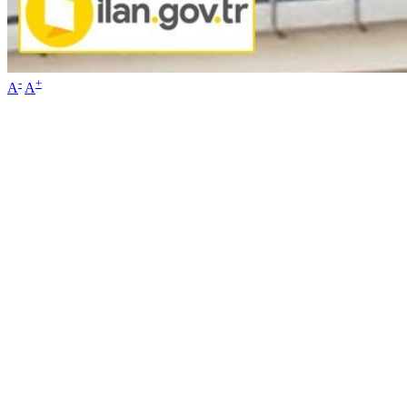
-
+
A
A