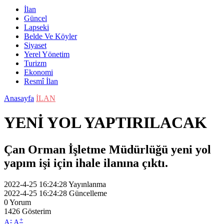
İlan
Güncel
Lapseki
Belde Ve Köyler
Siyaset
Yerel Yönetim
Turizm
Ekonomi
Resmî İlan
Anasayfa
İLAN
YENİ YOL YAPTIRILACAK
Çan Orman İşletme Müdürlüğü yeni yol
yapım işi için ihale ilanına çıktı.
2022-4-25 16:24:28
Yayınlanma
2022-4-25 16:24:28
Güncelleme
0
Yorum
1426
Gösterim
-
+
A
A