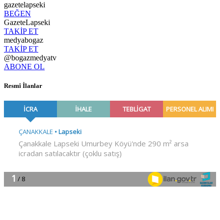
gazetelapseki
BEĞEN
GazeteLapseki
TAKİP ET
medyabogaz
TAKİP ET
@bogazmedyatv
ABONE OL
Resmî İlanlar