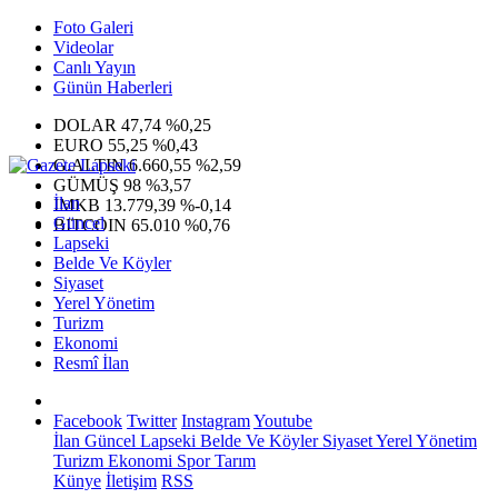
Foto Galeri
Videolar
Canlı Yayın
Günün Haberleri
DOLAR
47,74
%0,25
EURO
55,25
%0,43
G.ALTIN
6.660,55
%2,59
GÜMÜŞ
98
%3,57
İlan
IMKB
13.779,39
%-0,14
Güncel
BITCOIN
65.010
%0,76
Lapseki
Belde Ve Köyler
Siyaset
Yerel Yönetim
Turizm
Ekonomi
Resmî İlan
Facebook
Twitter
Instagram
Youtube
İlan
Güncel
Lapseki
Belde Ve Köyler
Siyaset
Yerel Yönetim
Turizm
Ekonomi
Spor
Tarım
Künye
İletişim
RSS