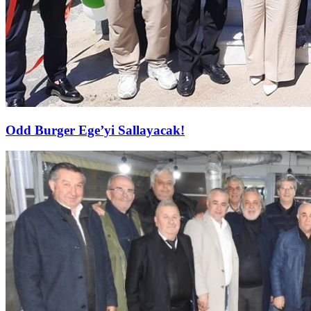
Odd Burger Ege’yi Sallayacak!