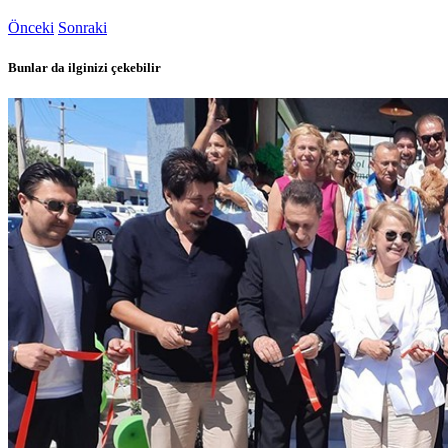
Önceki
Sonraki
Bunlar da ilginizi çekebilir