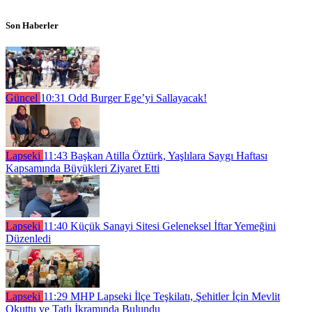
Son Haberler
Güncel
10:31
Odd Burger Ege’yi Sallayacak!
Lapseki
11:43
Başkan Atilla Öztürk, Yaşlılara Saygı Haftası
Kapsamında Büyükleri Ziyaret Etti
Lapseki
11:40
Küçük Sanayi Sitesi Geleneksel İftar Yemeğini
Düzenledi
Lapseki
11:29
MHP Lapseki İlçe Teşkilatı, Şehitler İçin Mevlit
Okuttu ve Tatlı İkramında Bulundu