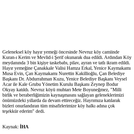
Geleneksel köy hayır yemeği öncesinde Nevruz köy camiinde
Kuran-ı Kerim ve Mevlid-i Şerif okunarak dua edildi. Ardından Köy
meydanında 3 bin kişiye taskebabı, pilav, ayran ve tatlı ikram edildi.
Hayır yemeğine Çanakkale Valisi Hamza Erkal, Yenice Kaymakamı
Musa Evin, Çan Kaymakamı Nurettin Kakillioğlu, Çan Belediye
Başkanı Dr. Abdurrahman Kuzu, Yenice Belediye Başkanı Veysel
Acar ile Kale Grubu Yönetim Kurulu Başkanı Zeynep Bodur
Okyay katıldı. Nevruz köyü muhtarı Mete Boyuneğmez, "Milli
birlik ve beraberliğimizin kaynaşmasını sağlayan geleneklerimizi
önümüzdeki yıllarda da devam ettireceğiz. Hayrımıza katılarak
bizleri onurlandıran tüm misafirlerimize köy halkı adına çok
teşekkür ederim" dedi.
Kaynak:
İHA