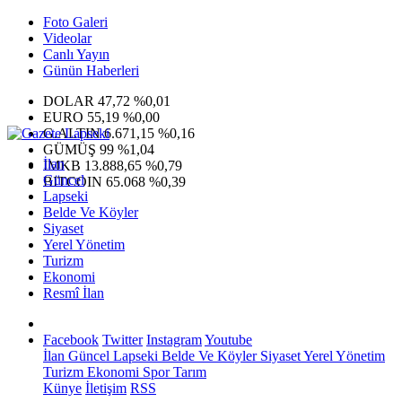
Foto Galeri
Videolar
Canlı Yayın
Günün Haberleri
DOLAR
47,72
%0,01
EURO
55,19
%0,00
G.ALTIN
6.671,15
%0,16
GÜMÜŞ
99
%1,04
İlan
IMKB
13.888,65
%0,79
Güncel
BITCOIN
65.068
%0,39
Lapseki
Belde Ve Köyler
Siyaset
Yerel Yönetim
Turizm
Ekonomi
Resmî İlan
Facebook
Twitter
Instagram
Youtube
İlan
Güncel
Lapseki
Belde Ve Köyler
Siyaset
Yerel Yönetim
Turizm
Ekonomi
Spor
Tarım
Künye
İletişim
RSS