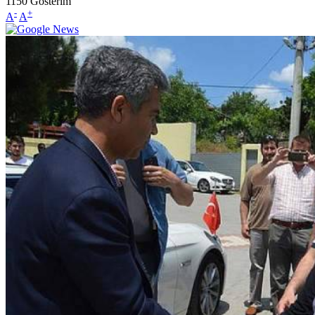
1150
Gösterim
-
+
A
A