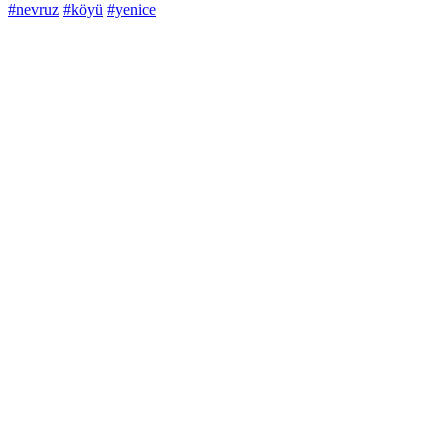
#nevruz
#köyü
#yenice