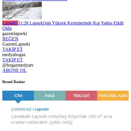
Lapseki
11:28
Lapseki'nin Yüksek Kesimlerinde Kar Yağışı Etkili
Oldu
gazetelapseki
BEĞEN
GazeteLapseki
TAKİP ET
medyabogaz
TAKİP ET
@bogazmedyatv
ABONE OL
Resmî İlanlar