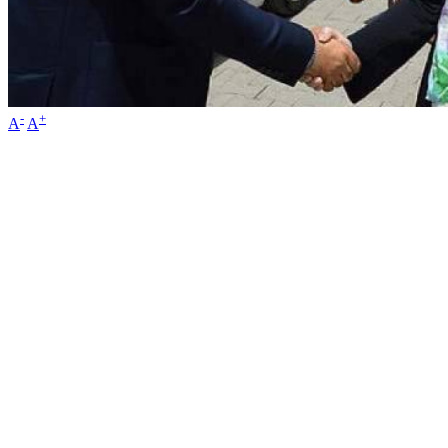
-
+
A
A