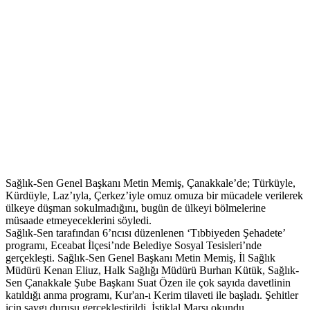
Sağlık-Sen Genel Başkanı Metin Memiş, Çanakkale’de; Türküyle,
Kürdüyle, Laz’ıyla, Çerkez’iyle omuz omuza bir mücadele verilerek
ülkeye düşman sokulmadığını, bugün de ülkeyi bölmelerine
müsaade etmeyeceklerini söyledi.
Sağlık-Sen tarafından 6’ncısı düzenlenen ‘Tıbbiyeden Şehadete’
programı, Eceabat İlçesi’nde Belediye Sosyal Tesisleri’nde
gerçekleşti. Sağlık-Sen Genel Başkanı Metin Memiş, İl Sağlık
Müdürü Kenan Eliuz, Halk Sağlığı Müdürü Burhan Kütük, Sağlık-
Sen Çanakkale Şube Başkanı Suat Özen ile çok sayıda davetlinin
katıldığı anma programı, Kur'an-ı Kerim tilaveti ile başladı. Şehitler
için saygı duruşu gerçekleştirildi, İstiklal Marşı okundu.