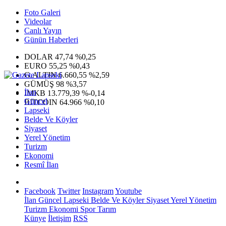
Foto Galeri
Videolar
Canlı Yayın
Günün Haberleri
DOLAR
47,74
%0,25
EURO
55,25
%0,43
G.ALTIN
6.660,55
%2,59
GÜMÜŞ
98
%3,57
İlan
IMKB
13.779,39
%-0,14
Güncel
BITCOIN
64.966
%0,10
Lapseki
Belde Ve Köyler
Siyaset
Yerel Yönetim
Turizm
Ekonomi
Resmî İlan
Facebook
Twitter
Instagram
Youtube
İlan
Güncel
Lapseki
Belde Ve Köyler
Siyaset
Yerel Yönetim
Turizm
Ekonomi
Spor
Tarım
Künye
İletişim
RSS