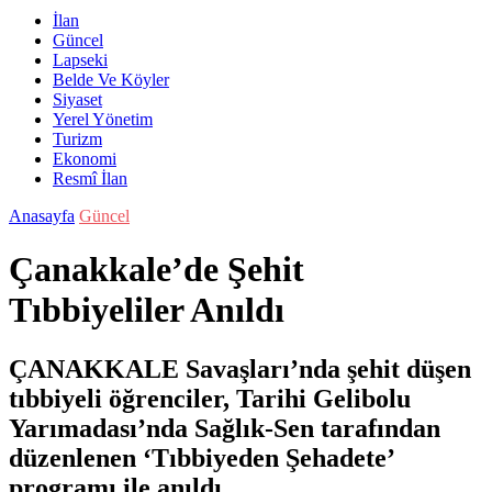
İlan
Güncel
Lapseki
Belde Ve Köyler
Siyaset
Yerel Yönetim
Turizm
Ekonomi
Resmî İlan
Anasayfa
Güncel
Çanakkale’de Şehit
Tıbbiyeliler Anıldı
ÇANAKKALE Savaşları’nda şehit düşen
tıbbiyeli öğrenciler, Tarihi Gelibolu
Yarımadası’nda Sağlık-Sen tarafından
düzenlenen ‘Tıbbiyeden Şehadete’
programı ile anıldı.