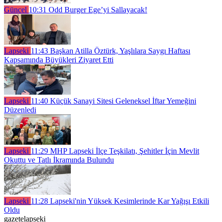
Güncel
10:31
Odd Burger Ege’yi Sallayacak!
Lapseki
11:43
Başkan Atilla Öztürk, Yaşlılara Saygı Haftası
Kapsamında Büyükleri Ziyaret Etti
Lapseki
11:40
Küçük Sanayi Sitesi Geleneksel İftar Yemeğini
Düzenledi
Lapseki
11:29
MHP Lapseki İlçe Teşkilatı, Şehitler İçin Mevlit
Okuttu ve Tatlı İkramında Bulundu
Lapseki
11:28
Lapseki'nin Yüksek Kesimlerinde Kar Yağışı Etkili
Oldu
gazetelapseki