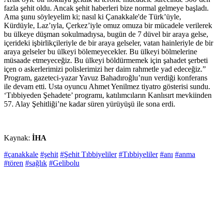
fazla şehit oldu. Ancak şehit haberleri bize normal gelmeye başladı.
Ama şunu söyleyelim ki; nasıl ki Çanakkale'de Türk’üyle,
Kürdüyle, Laz’ıyla, Çerkez’iyle omuz omuza bir mücadele verilerek
bu ülkeye düşman sokulmadıysa, bugün de 7 düvel bir araya gelse,
içerideki işbirlikçileriyle de bir araya gelseler, vatan hainleriyle de bir
araya gelseler bu ülkeyi bölemeyecekler. Bu ülkeyi bölmelerine
müsaade etmeyeceğiz. Bu ülkeyi böldürmemek için şahadet şerbeti
içen o askerlerimizi polislerimizi her daim rahmetle yad edeceğiz.”
Program, gazeteci-yazar Yavuz Bahadıroğlu’nun verdiği konferans
ile devam etti. Usta oyuncu Ahmet Yenilmez tiyatro gösterisi sundu.
‘Tıbbiyeden Şehadete’ programı, katılımcıların Kanlısırt mevkiinden
57. Alay Şehitliği’ne kadar süren yürüyüşü ile sona erdi.
Kaynak:
İHA
#çanakkale
#şehit
#Şehit Tıbbiyeliler
#Tıbbiyeliler
#anı
#anma
#tören
#sağlık
#Gelibolu