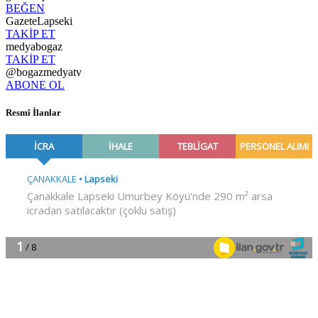
BEĞEN
GazeteLapseki
TAKİP ET
medyabogaz
TAKİP ET
@bogazmedyatv
ABONE OL
Resmî İlanlar