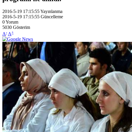
2016-5-19 17:15:55
Yayınlanma
2016-5-19 17:15:55
Güncelleme
0
Yorum
5030
Gösterim
-
+
A
A