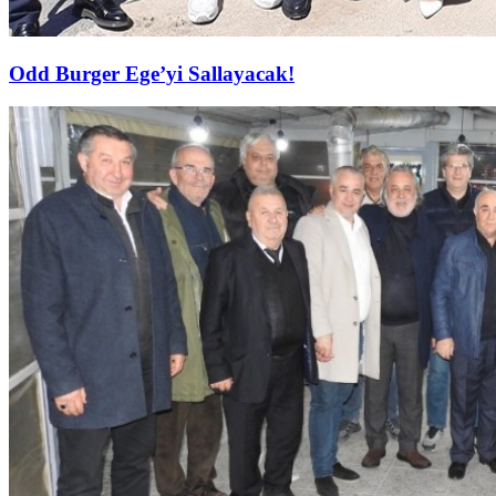
Odd Burger Ege’yi Sallayacak!