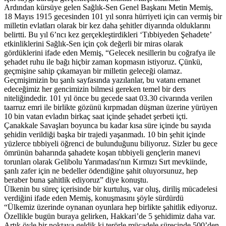
Ardından kürsüye gelen Sağlık-Sen Genel Başkanı Metin Memiş,
18 Mayıs 1915 gecesinden 101 yıl sonra hürriyeti için can vermiş bir
milletin evlatları olarak bir kez daha şehitler diyarında olduklarını
belirtti. Bu yıl 6’ncı kez gerçekleştirdikleri ‘Tıbbiyeden Şehadete’
etkinliklerini Sağlık-Sen için çok değerli bir miras olarak
gördüklerini ifade eden Memiş, “Gelecek nesillerin bu coğrafya ile
şehadet ruhu ile bağı hiçbir zaman kopmasın istiyoruz. Çünkü,
geçmişine sahip çıkamayan bir milletin geleceği olamaz.
Geçmişimizin bu şanlı sayfasında yazılanlar, bu vatanı emanet
edeceğimiz her gencimizin bilmesi gereken temel bir ders
niteliğindedir. 101 yıl önce bu gecede saat 03.30 civarında verilen
taarruz emri ile birlikte gözünü kırpmadan düşman üzerine yürüyen
10 bin vatan evladın birkaç saat içinde şehadet şerbeti içti.
Çanakkale Savaşları boyunca bu kadar kısa süre içinde bu sayıda
şehidin verildiği başka bir trajedi yaşanmadı. 10 bin şehit içinde
yüzlerce tıbbiyeli öğrenci de bulunduğunu biliyoruz. Sizler bu gece
ömrünün baharında şahadete koşan tıbbiyeli gençlerin manevi
torunları olarak Gelibolu Yarımadası'nın Kırmızı Sırt mevkiinde,
şanlı zafer için ne bedeller ödendiğine şahit oluyorsunuz, hep
beraber buna şahitlik ediyoruz” diye konuştu.
Ülkenin bu süreç içerisinde bir kurtuluş, var oluş, diriliş mücadelesi
verdiğini ifade eden Memiş, konuşmasını şöyle sürdürdü
“Ülkemiz üzerinde oynanan oyunlara hep birlikte şahitlik ediyoruz.
Özellikle bugün buraya gelirken, Hakkari’de 5 şehidimiz daha var.
Artık öyle bir noktaya geldik ki terörle mücadele sürecinde 500’den