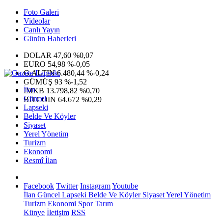
Foto Galeri
Videolar
Canlı Yayın
Günün Haberleri
DOLAR
47,60
%0,07
EURO
54,98
%-0,05
G.ALTIN
6.480,44
%-0,24
GÜMÜŞ
93
%-1,52
İlan
IMKB
13.798,82
%0,70
Güncel
BITCOIN
64.672
%0,29
Lapseki
Belde Ve Köyler
Siyaset
Yerel Yönetim
Turizm
Ekonomi
Resmî İlan
Facebook
Twitter
Instagram
Youtube
İlan
Güncel
Lapseki
Belde Ve Köyler
Siyaset
Yerel Yönetim
Turizm
Ekonomi
Spor
Tarım
Künye
İletişim
RSS