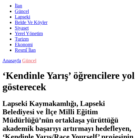
İlan
Güncel
Lapseki
Belde Ve Köyler
Siyaset
Yerel Yönetim
Turizm
Ekonomi
Resmî İlan
Anasayfa
Güncel
‘Kendinle Yarış’ öğrencilere yol
gösterecek
Lapseki Kaymakamlığı, Lapseki
Belediyesi ve İlçe Milli Eğitim
Müdürlüğü’nün ortaklaşa yürüttüğü
akademik başarıyı artırmayı hedefleyen,
‘Kendinle Yarış/Race Yourself’ projesinin