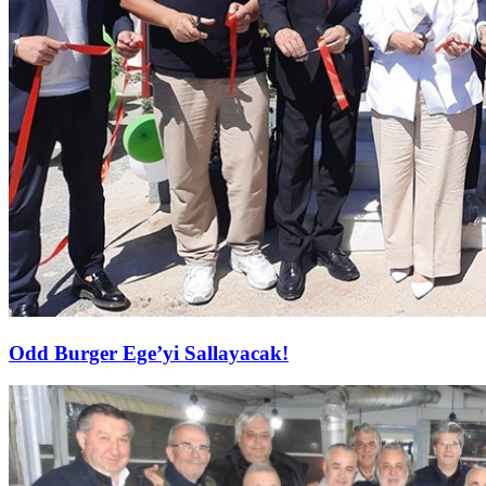
Odd Burger Ege’yi Sallayacak!