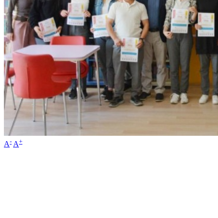
-
+
A
A