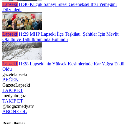
Lapseki
11:40
Küçük Sanayi Sitesi Geleneksel İftar Yemeğini
Düzenledi
Lapseki
11:29
MHP Lapseki İlçe Teşkilatı, Şehitler İçin Mevlit
Okuttu ve Tatlı İkramında Bulundu
Lapseki
11:28
Lapseki'nin Yüksek Kesimlerinde Kar Yağışı Etkili
Oldu
gazetelapseki
BEĞEN
GazeteLapseki
TAKİP ET
medyabogaz
TAKİP ET
@bogazmedyatv
ABONE OL
Resmî İlanlar