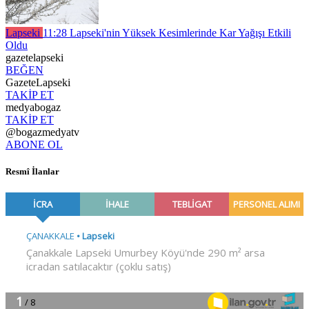
Lapseki
11:28
Lapseki'nin Yüksek Kesimlerinde Kar Yağışı Etkili
Oldu
gazetelapseki
BEĞEN
GazeteLapseki
TAKİP ET
medyabogaz
TAKİP ET
@bogazmedyatv
ABONE OL
Resmî İlanlar