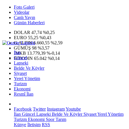
Foto Galeri
Videolar
Canlı Yayın
Günün Haberleri
DOLAR
47,74
%0,25
EURO
55,25
%0,43
G.ALTIN
6.660,55
%2,59
GÜMÜŞ
98
%3,57
İlan
IMKB
13.779,39
%-0,14
Güncel
BITCOIN
65.042
%0,14
Lapseki
Belde Ve Köyler
Siyaset
Yerel Yönetim
Turizm
Ekonomi
Resmî İlan
Facebook
Twitter
Instagram
Youtube
İlan
Güncel
Lapseki
Belde Ve Köyler
Siyaset
Yerel Yönetim
Turizm
Ekonomi
Spor
Tarım
Künye
İletişim
RSS