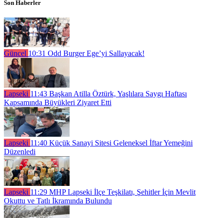
Son Haberler
Güncel
10:31
Odd Burger Ege’yi Sallayacak!
Lapseki
11:43
Başkan Atilla Öztürk, Yaşlılara Saygı Haftası
Kapsamında Büyükleri Ziyaret Etti
Lapseki
11:40
Küçük Sanayi Sitesi Geleneksel İftar Yemeğini
Düzenledi
Lapseki
11:29
MHP Lapseki İlçe Teşkilatı, Şehitler İçin Mevlit
Okuttu ve Tatlı İkramında Bulundu