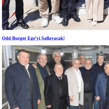
Odd Burger Ege’yi Sallayacak!