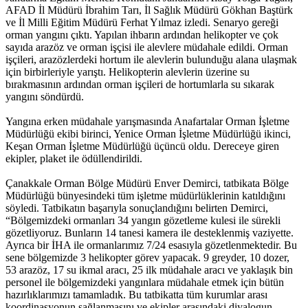
AFAD İl Müdürü İbrahim Tarı, İl Sağlık Müdürü Gökhan Baştürk
ve İl Milli Eğitim Müdürü Ferhat Yılmaz izledi. Senaryo gereği
orman yangını çıktı. Yapılan ihbarın ardından helikopter ve çok
sayıda arazöz ve orman işçisi ile alevlere müdahale edildi. Orman
işçileri, arazözlerdeki hortum ile alevlerin bulunduğu alana ulaşmak
için birbirleriyle yarıştı. Helikopterin alevlerin üzerine su
bırakmasının ardından orman işçileri de hortumlarla su sıkarak
yangını söndürdü.
Yangına erken müdahale yarışmasında Anafartalar Orman İşletme
Müdürlüğü ekibi birinci, Yenice Orman İşletme Müdürlüğü ikinci,
Keşan Orman İşletme Müdürlüğü üçüncü oldu. Dereceye giren
ekipler, plaket ile ödüllendirildi.
Çanakkale Orman Bölge Müdürü Enver Demirci, tatbikata Bölge
Müdürlüğü bünyesindeki tüm işletme müdürlüklerinin katıldığını
söyledi. Tatbikatın başarıyla sonuçlandığını belirten Demirci,
“Bölgemizdeki ormanları 34 yangın gözetleme kulesi ile sürekli
gözetliyoruz. Bunların 14 tanesi kamera ile desteklenmiş vaziyette.
Ayrıca bir İHA ile ormanlarımız 7/24 esasıyla gözetlenmektedir. Bu
sene bölgemizde 3 helikopter görev yapacak. 9 greyder, 10 dozer,
53 arazöz, 17 su ikmal aracı, 25 ilk müdahale aracı ve yaklaşık bin
personel ile bölgemizdeki yangınlara müdahale etmek için bütün
hazırlıklarımızı tamamladık. Bu tatbikatta tüm kurumlar arası
koordinasyonun sağlanmasını ve ekipler arasındaki diyalogun