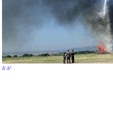
-
+
A
A