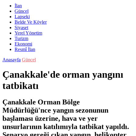
İlan
Güncel
Lapseki
Belde Ve Köyler
Siyaset
Yerel Yönetim
Turizm
Ekonomi
Resmî İlan
Anasayfa
Güncel
Çanakkale'de orman yangını
tatbikatı
Çanakkale Orman Bölge
Müdürlüğü'nce yangın sezonunun
başlaması üzerine, hava ve yer
unsurlarının katılımıyla tatbikat yapıldı.
Senaryo gereği çıkan yangın, helikopter