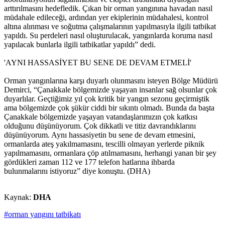
arttırılmasını hedefledik. Çıkan bir orman yangınına havadan nasıl
müdahale edileceği, ardından yer ekiplerinin müdahalesi, kontrol
altına alınması ve soğutma çalışmalarının yapılmasıyla ilgili tatbikat
yapıldı. Su perdeleri nasıl oluşturulacak, yangınlarda koruma nasıl
yapılacak bunlarla ilgili tatbikatlar yapıldı” dedi.
'AYNI HASSASİYET BU SENE DE DEVAM ETMELİ'
Orman yangınlarına karşı duyarlı olunmasını isteyen Bölge Müdürü
Demirci, “Çanakkale bölgemizde yaşayan insanlar sağ olsunlar çok
duyarlılar. Geçtiğimiz yıl çok kritik bir yangın sezonu geçirmiştik
ama bölgemizde çok şükür ciddi bir sıkıntı olmadı. Bunda da başta
Çanakkale bölgemizde yaşayan vatandaşlarımızın çok katkısı
olduğunu düşünüyorum. Çok dikkatli ve titiz davrandıklarını
düşünüyorum. Aynı hassasiyetin bu sene de devam etmesini,
ormanlarda ateş yakılmamasını, tescilli olmayan yerlerde piknik
yapılmamasını, ormanlara çöp atılmamasını, herhangi yanan bir şey
gördükleri zaman 112 ve 177 telefon hatlarına ihbarda
bulunmalarını istiyoruz” diye konuştu. (DHA)
Kaynak:
DHA
#orman yangını tatbikatı