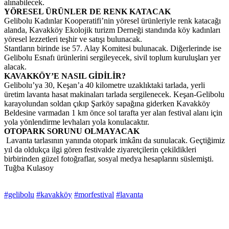
alınabilecek.
YÖRESEL ÜRÜNLER DE RENK KATACAK
Gelibolu Kadınlar Kooperatifi’nin yöresel ürünleriyle renk katacağı
alanda, Kavakköy Ekolojik turizm Derneği standında köy kadınları
yöresel lezzetleri teşhir ve satışı bulunacak.
Stantların birinde ise 57. Alay Komitesi bulunacak. Diğerlerinde ise
Gelibolu Esnafı ürünlerini sergileyecek, sivil toplum kuruluşları yer
alacak.
KAVAKKÖY’E NASIL GİDİLİR?
Gelibolu’ya 30, Keşan’a 40 kilometre uzaklıktaki tarlada, yerli
üretim lavanta hasat makinaları tarlada sergilenecek. Keşan-Gelibolu
karayolundan soldan çıkıp Şarköy sapağına giderken Kavakköy
Beldesine varmadan 1 km önce sol tarafta yer alan festival alanı için
yola yönlendirme levhaları yola konulacaktır.
OTOPARK SORUNU OLMAYACAK
Lavanta tarlasının yanında otopark imkânı da sunulacak. Geçtiğimiz
yıl da oldukça ilgi gören festivalde ziyaretçilerin çekildikleri
birbirinden güzel fotoğraflar, sosyal medya hesaplarını süslemişti.
Tuğba Kulasoy
#gelibolu
#kavakköy
#morfestival
#lavanta