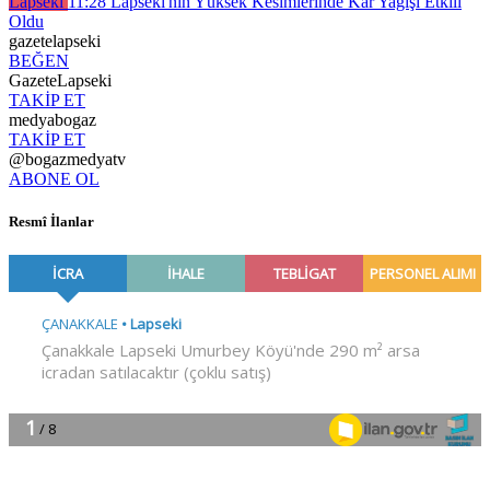
Lapseki
11:28
Lapseki'nin Yüksek Kesimlerinde Kar Yağışı Etkili
Oldu
gazetelapseki
BEĞEN
GazeteLapseki
TAKİP ET
medyabogaz
TAKİP ET
@bogazmedyatv
ABONE OL
Resmî İlanlar