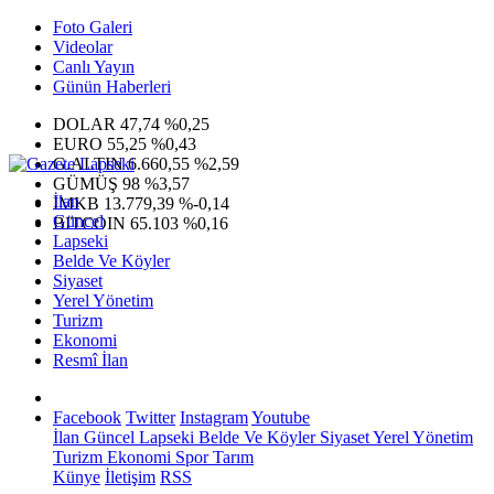
Foto Galeri
Videolar
Canlı Yayın
Günün Haberleri
DOLAR
47,74
%0,25
EURO
55,25
%0,43
G.ALTIN
6.660,55
%2,59
GÜMÜŞ
98
%3,57
İlan
IMKB
13.779,39
%-0,14
Güncel
BITCOIN
65.103
%0,16
Lapseki
Belde Ve Köyler
Siyaset
Yerel Yönetim
Turizm
Ekonomi
Resmî İlan
Facebook
Twitter
Instagram
Youtube
İlan
Güncel
Lapseki
Belde Ve Köyler
Siyaset
Yerel Yönetim
Turizm
Ekonomi
Spor
Tarım
Künye
İletişim
RSS