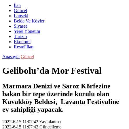
İlan
Güncel
Lapseki
Belde Ve Köyler
Siyaset
Yerel Yönetim
Turizm
Ekonomi
Resmî İlan
Anasayfa
Güncel
Gelibolu’da Mor Festival
Marmara Denizi ve Saroz Körfezine
bakan bir tepe üzerinde kurulu olan
Kavakköy Beldesi, Lavanta Festivaline
ev sahipliği yapacak.
2022-6-15 11:07:42
Yayınlanma
2022-6-15 11:07:42
Güncelleme