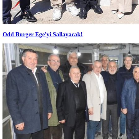
Odd Burger Ege’yi Sallayacak!