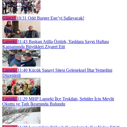
Güncel
10:31
Odd Burger Ege’yi Sallayacak!
Lapseki
11:43
Başkan Atilla Öztürk, Yaşlılara Saygı Haftası
Kapsamında Büyükleri Ziyaret Etti
Lapseki
11:40
Küçük Sanayi Sitesi Geleneksel İftar Yemeğini
Düzenledi
Lapseki
11:29
MHP Lapseki İlçe Teşkilatı, Şehitler İçin Mevlit
Okuttu ve Tatlı İkramında Bulundu