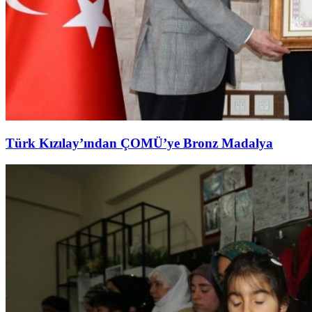
Türk Kızılay’ından ÇOMÜ’ye Bronz Madalya