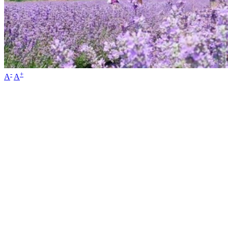
-
+
A
A