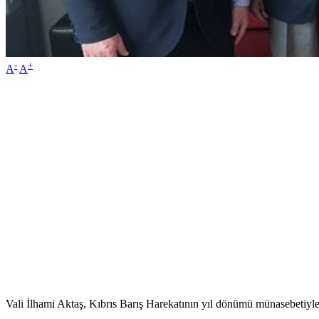
-
+
A
A
Vali İlhami Aktaş, Kıbrıs Barış Harekatının yıl dönümü münasebetiyl