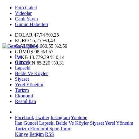
Foto Galeri
Videolar
Canlı Yayın
Günün Haberleri
DOLAR
47,74
%0,25
EURO
55,25
%0,43
G.ALTIN
6.660,55
%2,59
GÜMÜŞ
98
%3,57
İlan
IMKB
13.779,39
%-0,14
Güncel
BITCOIN
65.220
%0,31
Lapseki
Belde Ve Köyler
Siyaset
Yerel Yönetim
Turizm
Ekonomi
Resmî İlan
Facebook
Twitter
Instagram
Youtube
İlan
Güncel
Lapseki
Belde Ve Köyler
Siyaset
Yerel Yönetim
Turizm
Ekonomi
Spor
Tarım
Künye
İletişim
RSS