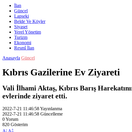
İlan
Güncel
Lapseki
Belde Ve Köyler
Siyaset
Yerel Yönetim
Turizm
Ekonomi
Resmî İlan
Anasayfa
Güncel
Kıbrıs Gazilerine Ev Ziyareti
Vali İlhami Aktaş, Kıbrıs Barış Harekatı
evlerinde ziyaret etti.
2022-7-21 11:46:58
Yayınlanma
2022-7-21 11:46:58
Güncelleme
0
Yorum
820
Gösterim
-
+
A
A