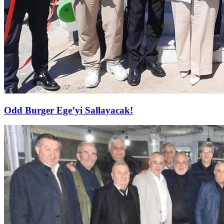
Odd Burger Ege’yi Sallayacak!