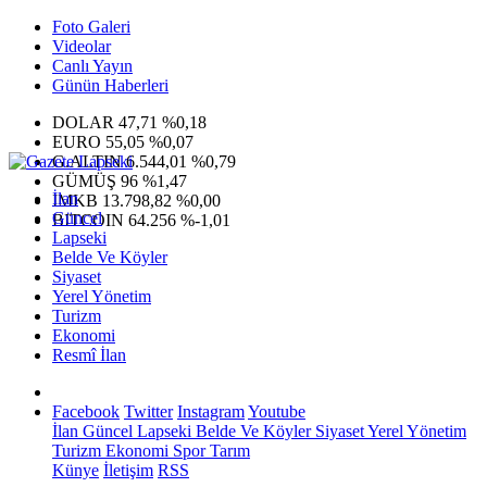
Foto Galeri
Videolar
Canlı Yayın
Günün Haberleri
DOLAR
47,71
%0,18
EURO
55,05
%0,07
G.ALTIN
6.544,01
%0,79
GÜMÜŞ
96
%1,47
İlan
IMKB
13.798,82
%0,00
Güncel
BITCOIN
64.256
%-1,01
Lapseki
Belde Ve Köyler
Siyaset
Yerel Yönetim
Turizm
Ekonomi
Resmî İlan
Facebook
Twitter
Instagram
Youtube
İlan
Güncel
Lapseki
Belde Ve Köyler
Siyaset
Yerel Yönetim
Turizm
Ekonomi
Spor
Tarım
Künye
İletişim
RSS