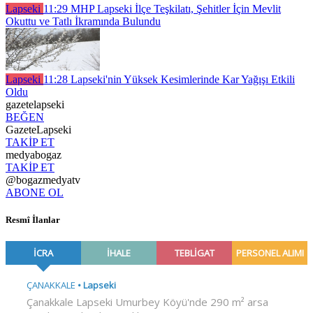
Lapseki
11:29
MHP Lapseki İlçe Teşkilatı, Şehitler İçin Mevlit
Okuttu ve Tatlı İkramında Bulundu
Lapseki
11:28
Lapseki'nin Yüksek Kesimlerinde Kar Yağışı Etkili
Oldu
gazetelapseki
BEĞEN
GazeteLapseki
TAKİP ET
medyabogaz
TAKİP ET
@bogazmedyatv
ABONE OL
Resmî İlanlar