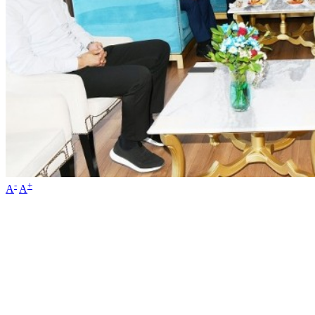
-
+
A
A