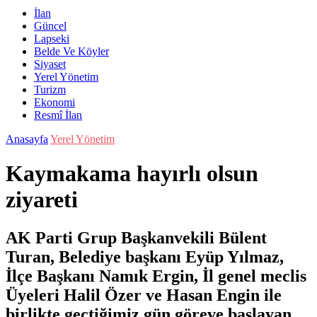
İlan
Güncel
Lapseki
Belde Ve Köyler
Siyaset
Yerel Yönetim
Turizm
Ekonomi
Resmî İlan
Anasayfa
Yerel Yönetim
Kaymakama hayırlı olsun
ziyareti
AK Parti Grup Başkanvekili Bülent
Turan, Belediye başkanı Eyüp Yılmaz,
İlçe Başkanı Namık Ergin, İl genel meclis
Üyeleri Halil Özer ve Hasan Engin ile
birlikte geçtiğimiz gün göreve başlayan