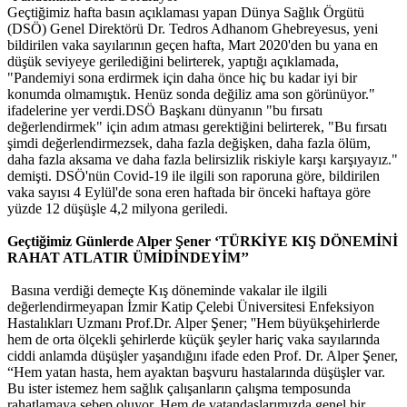
Geçtiğimiz hafta basın açıklaması yapan Dünya Sağlık Örgütü
(DSÖ) Genel Direktörü Dr. Tedros Adhanom Ghebreyesus, yeni
bildirilen vaka sayılarının geçen hafta, Mart 2020'den bu yana en
düşük seviyeye gerilediğini belirterek, yaptığı açıklamada,
"Pandemiyi sona erdirmek için daha önce hiç bu kadar iyi bir
konumda olmamıştık. Henüz sonda değiliz ama son görünüyor."
ifadelerine yer verdi.DSÖ Başkanı dünyanın "bu fırsatı
değerlendirmek" için adım atması gerektiğini belirterek, "Bu fırsatı
şimdi değerlendirmezsek, daha fazla değişken, daha fazla ölüm,
daha fazla aksama ve daha fazla belirsizlik riskiyle karşı karşıyayız."
demişti. DSÖ'nün Covid-19 ile ilgili son raporuna göre, bildirilen
vaka sayısı 4 Eylül'de sona eren haftada bir önceki haftaya göre
yüzde 12 düşüşle 4,2 milyona geriledi.
Geçtiğimiz Günlerde Alper Şener ‘TÜRKİYE KIŞ DÖNEMİNİ
RAHAT ATLATIR ÜMİDİNDEYİM’’
Basına verdiği demeçte Kış döneminde vakalar ile ilgili
değerlendirmeyapan İzmir Katip Çelebi Üniversitesi Enfeksiyon
Hastalıkları Uzmanı Prof.Dr. Alper Şener; ''Hem büyükşehirlerde
hem de orta ölçekli şehirlerde küçük şeyler hariç vaka sayılarında
ciddi anlamda düşüşler yaşandığını ifade eden Prof. Dr. Alper Şener,
“Hem yatan hasta, hem ayaktan başvuru hastalarında düşüşler var.
Bu ister istemez hem sağlık çalışanların çalışma temposunda
rahatlamaya sebep oluyor. Hem de vatandaşlarımızda genel bir