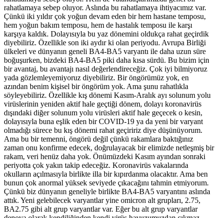
rahatlamaya sebep oluyor. Aslında bu rahatlamaya ihtiyacımız var.
Çünkü iki yıldır çok yoğun devam eden bir hem hastane temposu,
hem yoğun bakım temposu, hem de hastalık temposu ile karşı
karşıya kaldık. Dolayısıyla bu yaz dönemini oldukça rahat geçirdik
diyebiliriz. Özellikle son iki aydır ki olan periyodu. Avrupa Birliği
ülkeleri ve dünyanın geneli BA4-BA5 varyantı ile daha uzun süre
boğuşurken, bizdeki BA4-BA5 piki daha kısa sürdü. Bu bizim için
bir avantaj, bu avantajı nasıl değerlendireceğiz. Çok iyi bilmiyoruz
yada gözlemleyemiyoruz diyebiliriz. Bir öngörümüz yok, en
azından benim kişisel bir öngörüm yok. Ama şunu rahatlıkla
söyleyebiliriz. Özellikle kış dönemi Kasım-Aralık ayı solunum yolu
virüslerinin yeniden aktif hale geçtiği dönem, dolayı koronavirüs
dışındaki diğer solunum yolu virüsleri aktif hale geçecek o kesin,
dolayısıyla buna eşlik eden bir COVID-19 ya da yeni bir varyant
olmadığı sürece bu kış dönemi rahat geçiririz diye düşünüyorum.
Ama bu bir temenni, öngörü değil çünkü rakamlara baktığınız
zaman onu konfirme edecek, doğrulayacak bir elimizde netleşmiş bir
rakam, veri henüz daha yok. Önümüzdeki Kasım ayından sonraki
periyotta çok yakın takip edeceğiz. Koronavirüs vakalarında
okulların açılmasıyla birlikte illa bir kıpırdanma olacaktır. Ama ben
bunun çok anormal yüksek seviyede çıkacağını tahmin etmiyorum.
Çünkü biz dünyanın geneliyle birlikte BA4-BA5 varyantını aslında
attık. Yeni gelebilecek varyantlar yine omicron alt grupları, 2.75,
BA2.75 gibi alt grup varyantlar var. Eğer bu alt grup varyantlar
denova olarak kendiliğinden kendi virüs havuzumuzdan çıkmaz