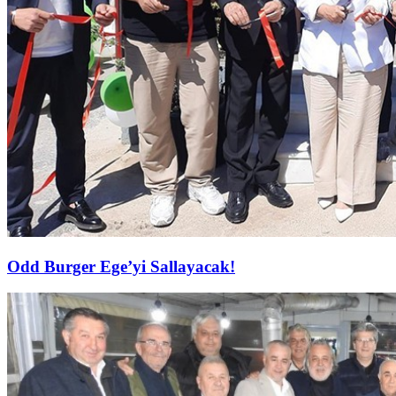
Odd Burger Ege’yi Sallayacak!