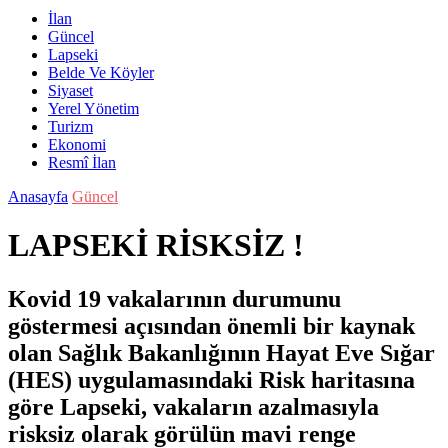
İlan
Güncel
Lapseki
Belde Ve Köyler
Siyaset
Yerel Yönetim
Turizm
Ekonomi
Resmî İlan
Anasayfa
Güncel
LAPSEKİ RİSKSİZ !
Kovid 19 vakalarının durumunu
göstermesi açısından önemli bir kaynak
olan Sağlık Bakanlığının Hayat Eve Sığar
(HES) uygulamasındaki Risk haritasına
göre Lapseki, vakaların azalmasıyla
risksiz olarak görülün mavi renge