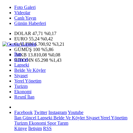
Foto Galeri
Videolar
Canlı Yayın
Günün Haberleri
DOLAR
47,71
%0,17
EURO
55,24
%0,42
G.ALTIN
6.700,92
%3,21
GÜMÜŞ
100
%5,86
İlan
IMKB
13.810,08
%0,08
Güncel
BITCOIN
65.298
%1,43
Lapseki
Belde Ve Köyler
Siyaset
Yerel Yönetim
Turizm
Ekonomi
Resmî İlan
Facebook
Twitter
Instagram
Youtube
İlan
Güncel
Lapseki
Belde Ve Köyler
Siyaset
Yerel Yönetim
Turizm
Ekonomi
Spor
Tarım
Künye
İletişim
RSS