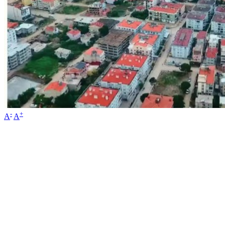
-
+
A
A