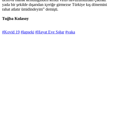
yada bir şekilde dışarıdan içeriğe girmezse Türkiye kış dönemini
rahat atlatır ümidindeyim” demişti.
Tuğba Kulasoy
#Kovid 19
#lapseki
#Hayat Eve Sığar
#vaka