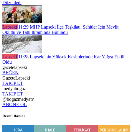
Düzenledi
Lapseki
11:29
MHP Lapseki İlçe Teşkilatı, Şehitler İçin Mevlit
Okuttu ve Tatlı İkramında Bulundu
Lapseki
11:28
Lapseki'nin Yüksek Kesimlerinde Kar Yağışı Etkili
Oldu
gazetelapseki
BEĞEN
GazeteLapseki
TAKİP ET
medyabogaz
TAKİP ET
@bogazmedyatv
ABONE OL
Resmî İlanlar