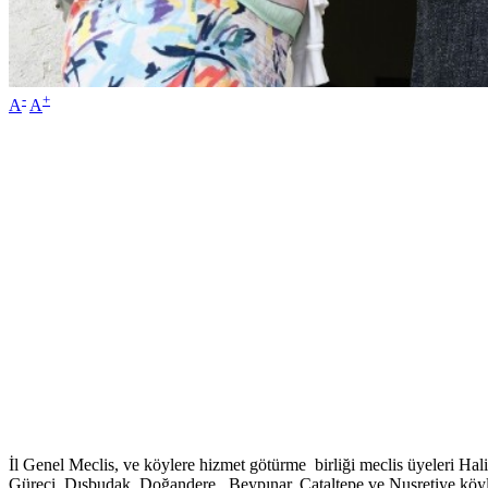
-
+
A
A
İl Genel Meclis, ve köylere hizmet götürme birliği meclis üyeleri Ha
Güreci, Dışbudak, Doğandere, Beypınar, Çataltepe ve Nusretiye köyleri