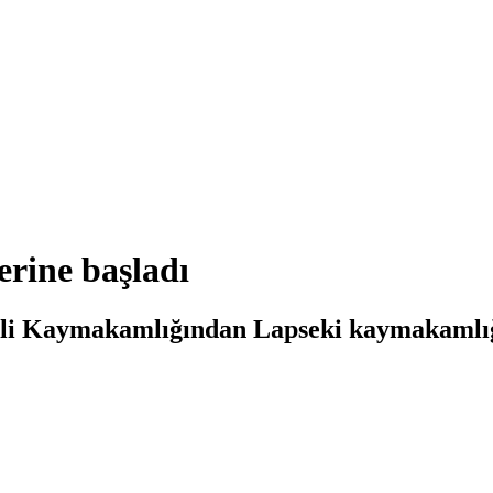
rine başladı
şilli Kaymakamlığından Lapseki kaymakamlı