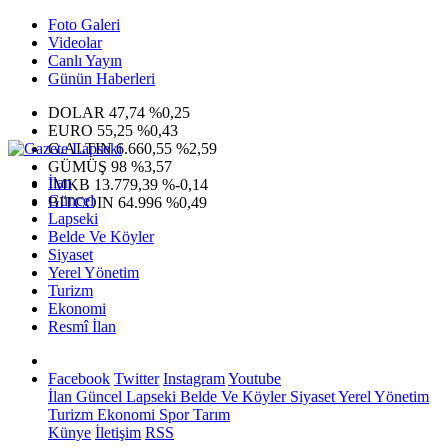
Foto Galeri
Videolar
Canlı Yayın
Günün Haberleri
DOLAR
47,74
%0,25
EURO
55,25
%0,43
G.ALTIN
6.660,55
%2,59
GÜMÜŞ
98
%3,57
İlan
IMKB
13.779,39
%-0,14
Güncel
BITCOIN
64.996
%0,49
Lapseki
Belde Ve Köyler
Siyaset
Yerel Yönetim
Turizm
Ekonomi
Resmî İlan
Facebook
Twitter
Instagram
Youtube
İlan
Güncel
Lapseki
Belde Ve Köyler
Siyaset
Yerel Yönetim
Turizm
Ekonomi
Spor
Tarım
Künye
İletişim
RSS