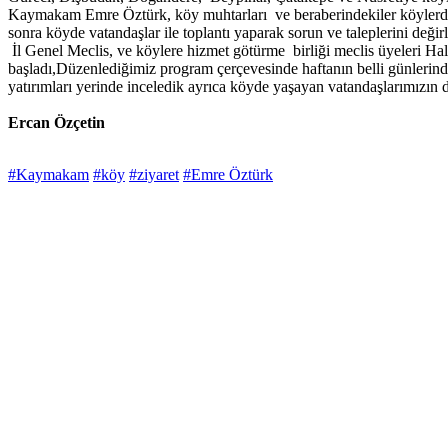
Kaymakam Emre Öztürk, köy muhtarları ve beraberindekiler köylerde bul
sonra köyde vatandaşlar ile toplantı yaparak sorun ve taleplerini değirl
İl Genel Meclis, ve köylere hizmet götürme birliği meclis üyeleri Ha
başladı,Düzenlediğimiz program çerçevesinde haftanın belli günlerin
yatırımları yerinde inceledik ayrıca köyde yaşayan vatandaşlarımızın d
Ercan Özçetin
#Kaymakam
#köy
#ziyaret
#Emre Öztürk