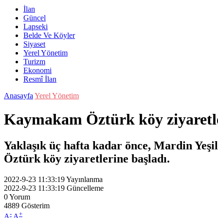
İlan
Güncel
Lapseki
Belde Ve Köyler
Siyaset
Yerel Yönetim
Turizm
Ekonomi
Resmî İlan
Anasayfa
Yerel Yönetim
Kaymakam Öztürk köy ziyaretle
Yaklaşık üç hafta kadar önce, Mardin Ye
Öztürk köy ziyaretlerine başladı.
2022-9-23 11:33:19
Yayınlanma
2022-9-23 11:33:19
Güncelleme
0
Yorum
4889
Gösterim
-
+
A
A