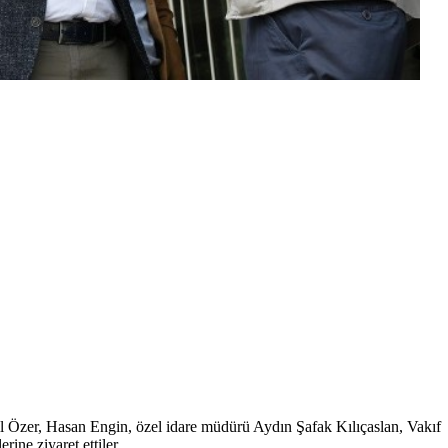
lil Özer, Hasan Engin, özel idare müdürü Aydın Şafak Kılıçaslan, Vakıf
ne ziyaret ettiler.