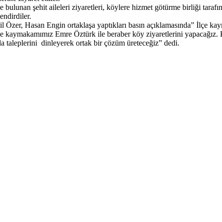
unan şehit aileleri ziyaretleri, köylere hizmet götürme birliği tarafın
endirdiler.
lil Özer, Hasan Engin ortaklaşa yaptıkları basın açıklamasında” İlçe 
de kaymakamımız Emre Öztürk ile beraber köy ziyaretlerini yapacağız. 
a taleplerini dinleyerek ortak bir çözüm ü
reteceğiz” dedi.