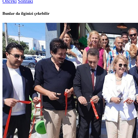
Önceki
Sonraki
Bunlar da ilginizi çekebilir