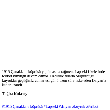
1915 Çanakkale köprüsü yapılmasına rağmen, Lapseki iskelesinde
feribot kuyruğu devam ediyor. Özellikle tırların oluşturduğu
kuyruklar geçtiğimiz cumartesi günü uzun süre, iskeleden Dalyan’a
kadar uzandı.
Tuğba Kulasoy
#1915 Çanakkale köprüsü
#Lapseki
#dalyan
#kuyruk
#feribot