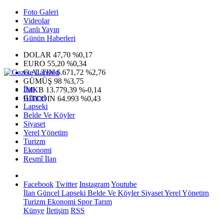
Foto Galeri
Videolar
Canlı Yayın
Günün Haberleri
DOLAR
47,70
%0,17
EURO
55,20
%0,34
G.ALTIN
6.671,72
%2,76
GÜMÜŞ
98
%3,75
İlan
IMKB
13.779,39
%-0,14
Güncel
BITCOIN
64.993
%0,43
Lapseki
Belde Ve Köyler
Siyaset
Yerel Yönetim
Turizm
Ekonomi
Resmî İlan
Facebook
Twitter
Instagram
Youtube
İlan
Güncel
Lapseki
Belde Ve Köyler
Siyaset
Yerel Yönetim
Turizm
Ekonomi
Spor
Tarım
Künye
İletişim
RSS