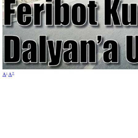
-
+
A
A