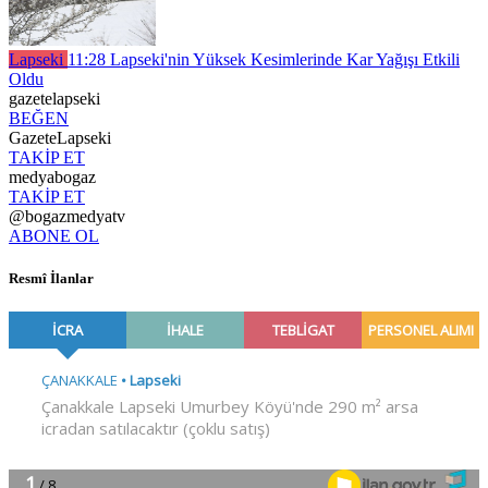
Lapseki
11:28
Lapseki'nin Yüksek Kesimlerinde Kar Yağışı Etkili
Oldu
gazetelapseki
BEĞEN
GazeteLapseki
TAKİP ET
medyabogaz
TAKİP ET
@bogazmedyatv
ABONE OL
Resmî İlanlar