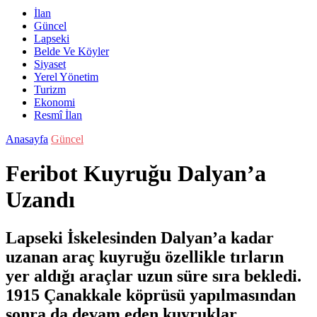
İlan
Güncel
Lapseki
Belde Ve Köyler
Siyaset
Yerel Yönetim
Turizm
Ekonomi
Resmî İlan
Anasayfa
Güncel
Feribot Kuyruğu Dalyan’a
Uzandı
Lapseki İskelesinden Dalyan’a kadar
uzanan araç kuyruğu özellikle tırların
yer aldığı araçlar uzun süre sıra bekledi.
1915 Çanakkale köprüsü yapılmasından
sonra da devam eden kuyruklar