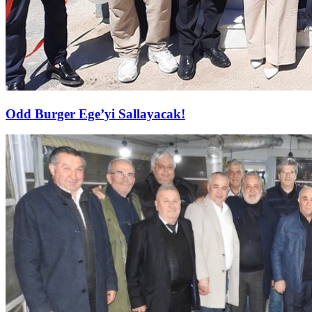
Odd Burger Ege’yi Sallayacak!