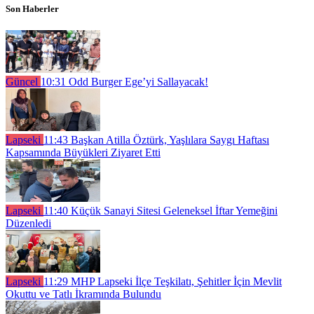
Son Haberler
Güncel
10:31
Odd Burger Ege’yi Sallayacak!
Lapseki
11:43
Başkan Atilla Öztürk, Yaşlılara Saygı Haftası
Kapsamında Büyükleri Ziyaret Etti
Lapseki
11:40
Küçük Sanayi Sitesi Geleneksel İftar Yemeğini
Düzenledi
Lapseki
11:29
MHP Lapseki İlçe Teşkilatı, Şehitler İçin Mevlit
Okuttu ve Tatlı İkramında Bulundu