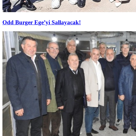
Odd Burger Ege’yi Sallayacak!