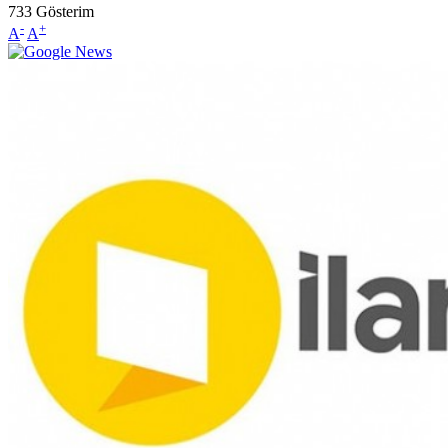
733
Gösterim
-
+
A
A