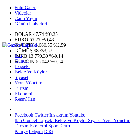
Foto Galeri
Videolar
Canlı Yayın
Günün Haberleri
DOLAR
47,74
%0,25
EURO
55,25
%0,43
G.ALTIN
6.660,55
%2,59
GÜMÜŞ
98
%3,57
İlan
IMKB
13.779,39
%-0,14
Güncel
BITCOIN
65.042
%0,14
Lapseki
Belde Ve Köyler
Siyaset
Yerel Yönetim
Turizm
Ekonomi
Resmî İlan
Facebook
Twitter
Instagram
Youtube
İlan
Güncel
Lapseki
Belde Ve Köyler
Siyaset
Yerel Yönetim
Turizm
Ekonomi
Spor
Tarım
Künye
İletişim
RSS