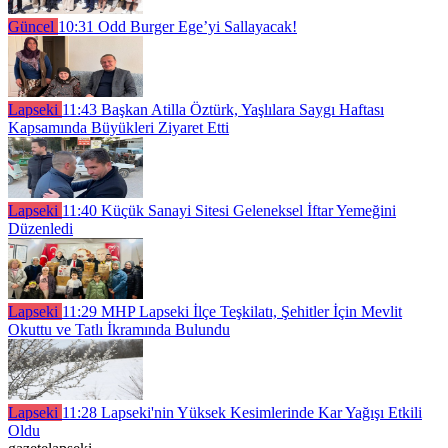
Güncel
10:31
Odd Burger Ege’yi Sallayacak!
Lapseki
11:43
Başkan Atilla Öztürk, Yaşlılara Saygı Haftası
Kapsamında Büyükleri Ziyaret Etti
Lapseki
11:40
Küçük Sanayi Sitesi Geleneksel İftar Yemeğini
Düzenledi
Lapseki
11:29
MHP Lapseki İlçe Teşkilatı, Şehitler İçin Mevlit
Okuttu ve Tatlı İkramında Bulundu
Lapseki
11:28
Lapseki'nin Yüksek Kesimlerinde Kar Yağışı Etkili
Oldu