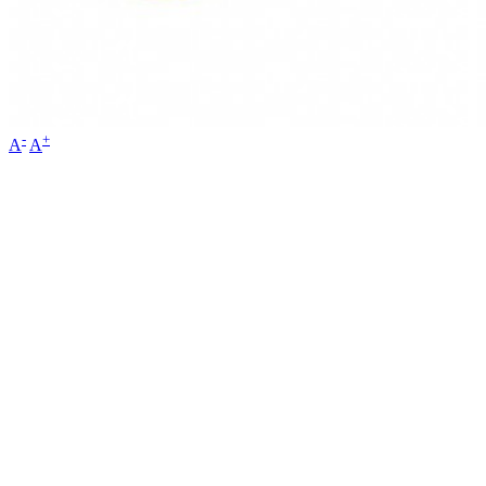
-
+
A
A