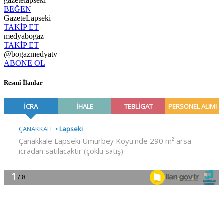
gazetelapseki
BEĞEN
GazeteLapseki
TAKİP ET
medyabogaz
TAKİP ET
@bogazmedyatv
ABONE OL
Resmî İlanlar