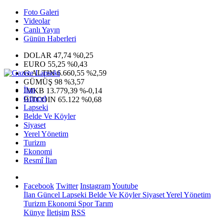
Foto Galeri
Videolar
Canlı Yayın
Günün Haberleri
DOLAR
47,74
%0,25
EURO
55,25
%0,43
G.ALTIN
6.660,55
%2,59
GÜMÜŞ
98
%3,57
İlan
IMKB
13.779,39
%-0,14
Güncel
BITCOIN
65.122
%0,68
Lapseki
Belde Ve Köyler
Siyaset
Yerel Yönetim
Turizm
Ekonomi
Resmî İlan
Facebook
Twitter
Instagram
Youtube
İlan
Güncel
Lapseki
Belde Ve Köyler
Siyaset
Yerel Yönetim
Turizm
Ekonomi
Spor
Tarım
Künye
İletişim
RSS