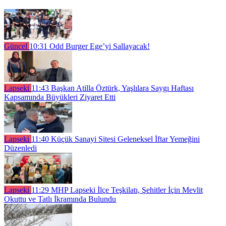
Güncel
10:31
Odd Burger Ege’yi Sallayacak!
Lapseki
11:43
Başkan Atilla Öztürk, Yaşlılara Saygı Haftası
Kapsamında Büyükleri Ziyaret Etti
Lapseki
11:40
Küçük Sanayi Sitesi Geleneksel İftar Yemeğini
Düzenledi
Lapseki
11:29
MHP Lapseki İlçe Teşkilatı, Şehitler İçin Mevlit
Okuttu ve Tatlı İkramında Bulundu