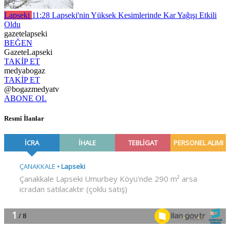
Lapseki
11:28
Lapseki'nin Yüksek Kesimlerinde Kar Yağışı Etkili
Oldu
gazetelapseki
BEĞEN
GazeteLapseki
TAKİP ET
medyabogaz
TAKİP ET
@bogazmedyatv
ABONE OL
Resmî İlanlar