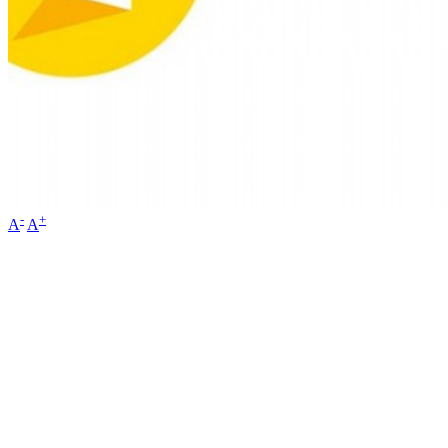
-
+
A
A