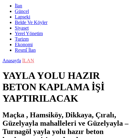
İlan
Güncel
Lapseki
Belde Ve Köyler
Siyaset
Yerel Yönetim
Turizm
Ekonomi
Resmî İlan
Anasayfa
İLAN
YAYLA YOLU HAZIR
BETON KAPLAMA İŞİ
YAPTIRILACAK
Maçka , Hamsiköy, Dikkaya, Çıralı,
Güzelyayla mahalleleri ve Güzelyayla –
Turnagöl yayla yolu hazır beton