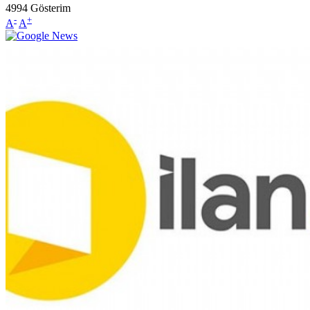
4994
Gösterim
-
+
A
A