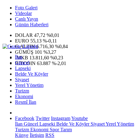
Foto Galeri
Videolar
Canlı Yayın
Günün Haberleri
DOLAR
47,72
%0,01
EURO
55,13
%-0,11
G.ALTIN
6.716,30
%0,84
GÜMÜŞ
101
%3,27
İlan
IMKB
13.811,60
%0,23
Güncel
BITCOIN
63.887
%-2,01
Lapseki
Belde Ve Köyler
Siyaset
Yerel Yönetim
Turizm
Ekonomi
Resmî İlan
Facebook
Twitter
Instagram
Youtube
İlan
Güncel
Lapseki
Belde Ve Köyler
Siyaset
Yerel Yönetim
Turizm
Ekonomi
Spor
Tarım
Künye
İletişim
RSS