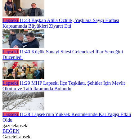
Lapseki
11:43
Başkan Atilla Öztürk, Yaşlılara Saygı Haftası
Kapsamında Büyükleri Ziyaret Etti
Lapseki
11:40
Küçük Sanayi Sitesi Geleneksel İftar Yemeğini
Düzenledi
Lapseki
11:29
MHP Lapseki İlçe Teşkilatı, Şehitler İçin Mevlit
Okuttu ve Tatlı İkramında Bulundu
Lapseki
11:28
Lapseki'nin Yüksek Kesimlerinde Kar Yağışı Etkili
Oldu
gazetelapseki
BEĞEN
GazeteLapseki