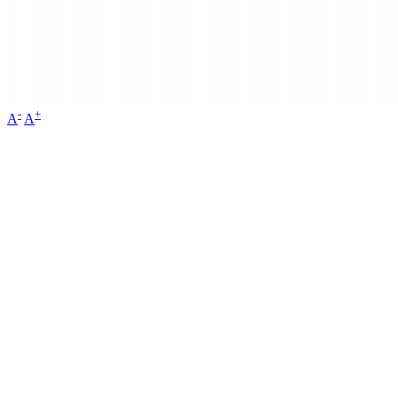
-
+
A
A