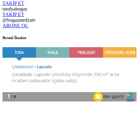
TAKİP ET
medyabogaz
TAKİP ET
@bogazmedyatv
ABONE OL
Resmî İlanlar