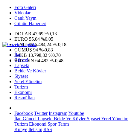
Foto Galeri
Videolar
Canlı Yayın
Günün Haberleri
DOLAR
47,69
%0,13
EURO
55,04
%0,05
G.ALTIN
6.484,24
%-0,18
GÜMÜŞ
94
%-0,83
İlan
IMKB
13.798,82
%0,70
Güncel
BITCOIN
64.482
%-0,48
Lapseki
Belde Ve Köyler
Siyaset
Yerel Yönetim
Turizm
Ekonomi
Resmî İlan
Facebook
Twitter
Instagram
Youtube
İlan
Güncel
Lapseki
Belde Ve Köyler
Siyaset
Yerel Yönetim
Turizm
Ekonomi
Spor
Tarım
Künye
İletişim
RSS