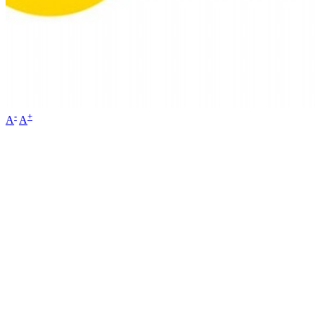
-
+
A
A