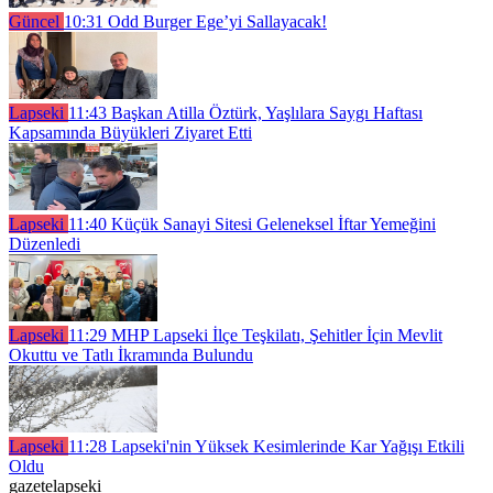
Güncel
10:31
Odd Burger Ege’yi Sallayacak!
Lapseki
11:43
Başkan Atilla Öztürk, Yaşlılara Saygı Haftası
Kapsamında Büyükleri Ziyaret Etti
Lapseki
11:40
Küçük Sanayi Sitesi Geleneksel İftar Yemeğini
Düzenledi
Lapseki
11:29
MHP Lapseki İlçe Teşkilatı, Şehitler İçin Mevlit
Okuttu ve Tatlı İkramında Bulundu
Lapseki
11:28
Lapseki'nin Yüksek Kesimlerinde Kar Yağışı Etkili
Oldu
gazetelapseki