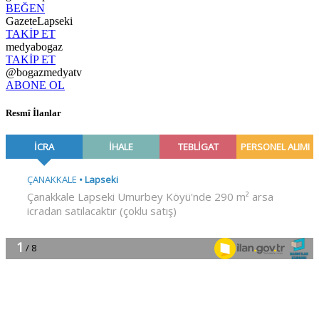
BEĞEN
GazeteLapseki
TAKİP ET
medyabogaz
TAKİP ET
@bogazmedyatv
ABONE OL
Resmî İlanlar