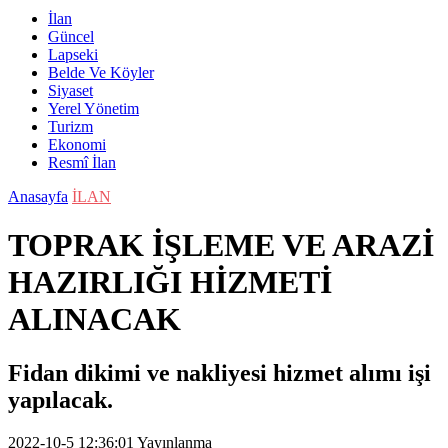
İlan
Güncel
Lapseki
Belde Ve Köyler
Siyaset
Yerel Yönetim
Turizm
Ekonomi
Resmî İlan
Anasayfa
İLAN
TOPRAK İŞLEME VE ARAZİ
HAZIRLIĞI HİZMETİ
ALINACAK
Fidan dikimi ve nakliyesi hizmet alımı işi
yapılacak.
2022-10-5 12:36:01
Yayınlanma