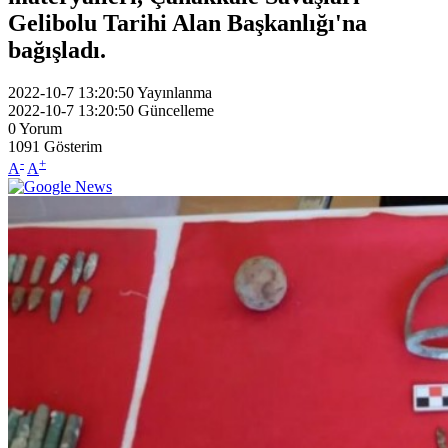
Gelibolu Tarihi Alan Başkanlığı'na
bağışladı.
2022-10-7 13:20:50
Yayınlanma
2022-10-7 13:20:50
Güncelleme
0
Yorum
1091
Gösterim
-
+
A
A