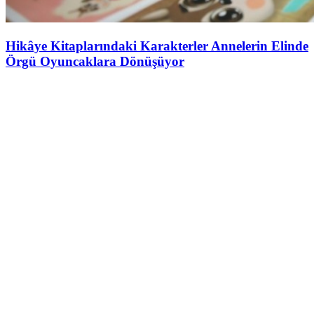
Hikâye Kitaplarındaki Karakterler Annelerin Elinde
Örgü Oyuncaklara Dönüşüyor