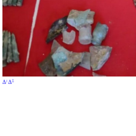
-
+
A
A