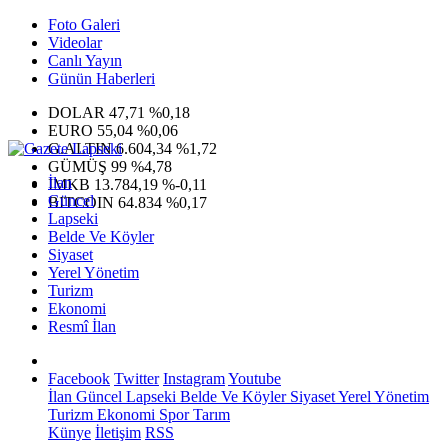
Foto Galeri
Videolar
Canlı Yayın
Günün Haberleri
DOLAR
47,71
%0,18
EURO
55,04
%0,06
G.ALTIN
6.604,34
%1,72
GÜMÜŞ
99
%4,78
İlan
IMKB
13.784,19
%-0,11
Güncel
BITCOIN
64.834
%0,17
Lapseki
Belde Ve Köyler
Siyaset
Yerel Yönetim
Turizm
Ekonomi
Resmî İlan
Facebook
Twitter
Instagram
Youtube
İlan
Güncel
Lapseki
Belde Ve Köyler
Siyaset
Yerel Yönetim
Turizm
Ekonomi
Spor
Tarım
Künye
İletişim
RSS