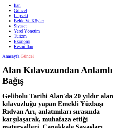
İlan
Güncel
Lapseki
Belde Ve Köyler
Siyaset
Yerel Yönetim
Turizm
Ekonomi
Resmî İlan
Anasayfa
Güncel
Alan Kılavuzundan Anlamlı
Bağış
Gelibolu Tarihi Alan'da 20 yıldır alan
kılavuzluğu yapan Emekli Yüzbaşı
Rıdvan Arı, anlatımları sırasında
karşılaşarak, muhafaza ettiği
materyalleri, Çanakkale Savaşları