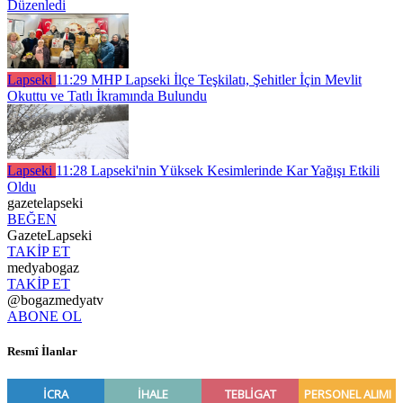
Düzenledi
Lapseki
11:29
MHP Lapseki İlçe Teşkilatı, Şehitler İçin Mevlit
Okuttu ve Tatlı İkramında Bulundu
Lapseki
11:28
Lapseki'nin Yüksek Kesimlerinde Kar Yağışı Etkili
Oldu
gazetelapseki
BEĞEN
GazeteLapseki
TAKİP ET
medyabogaz
TAKİP ET
@bogazmedyatv
ABONE OL
Resmî İlanlar