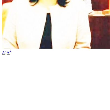
-
+
A
A