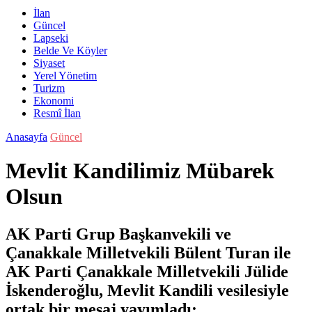
İlan
Güncel
Lapseki
Belde Ve Köyler
Siyaset
Yerel Yönetim
Turizm
Ekonomi
Resmî İlan
Anasayfa
Güncel
Mevlit Kandilimiz Mübarek
Olsun
AK Parti Grup Başkanvekili ve
Çanakkale Milletvekili Bülent Turan ile
AK Parti Çanakkale Milletvekili Jülide
İskenderoğlu, Mevlit Kandili vesilesiyle
ortak bir mesaj yayımladı: