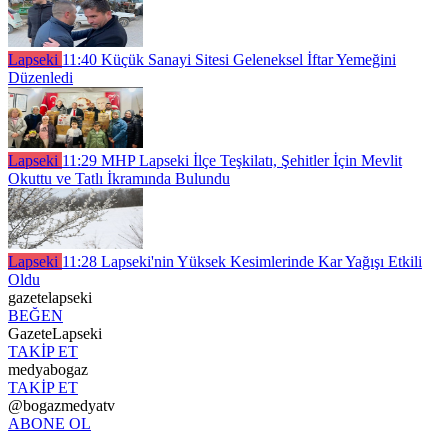
Lapseki
11:40
Küçük Sanayi Sitesi Geleneksel İftar Yemeğini
Düzenledi
Lapseki
11:29
MHP Lapseki İlçe Teşkilatı, Şehitler İçin Mevlit
Okuttu ve Tatlı İkramında Bulundu
Lapseki
11:28
Lapseki'nin Yüksek Kesimlerinde Kar Yağışı Etkili
Oldu
gazetelapseki
BEĞEN
GazeteLapseki
TAKİP ET
medyabogaz
TAKİP ET
@bogazmedyatv
ABONE OL