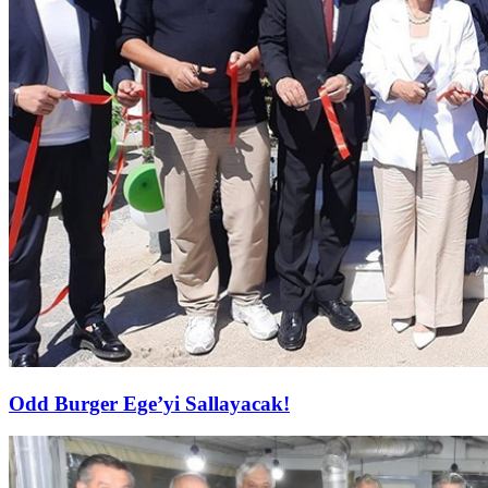
Odd Burger Ege’yi Sallayacak!