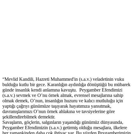
“Mevlid Kandili, Hazreti Muhammed'in (s.a.v.) veladetinin vuku
bulduğu kutlu bir gece. Karanlığın aydınlığa dönüştüğü bu mübarek
günde insanlık kendi anlamına kavuştu. Peygamber Efendimizi
(s.a.v.) sevmek ve O’nu örnek almak, evrensel mesajlarına sahip
olmak demek, O’nun, insanlığın huzuru ve kalıcı mutluluğu için
yaptığı çağrıyı günümüze taşıyarak hayatımıza yansıtmak,
davranışlarımızı O’nun örnek ahlakına ve tavsiyelerine göre
şekillendirebilmek demektir.
Savaşların, göçlerin, salgınların yaşandığı günümüz dünyasında,
Peygamber Efendimizin (s.a.v.) getirmiş olduğu mesajlara, ilkelere
her zamankinden daha çok ihtiyaç var. Bu yüzden Peygamberimizin