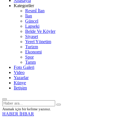
Anasayfa
Kategoriler
Resmî İlan
İlan
Güncel
Lapseki
Belde Ve Köyler
Siyaset
Yerel Yönetim
Turizm
Ekonomi
Spor
Tarım
Foto Galeri
Video
Yazarlar
Künye
İletişim
Aramak için bir kelime yazınız.
HABER İHBAR