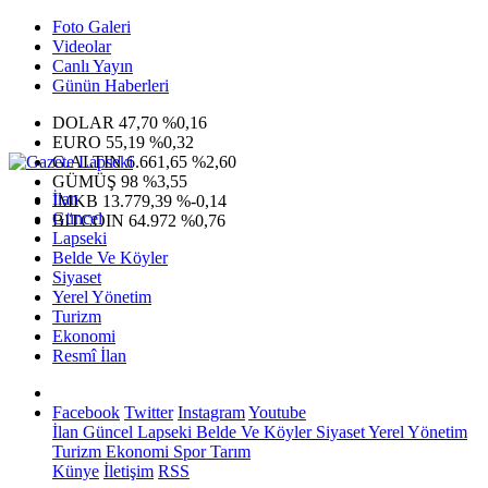
Foto Galeri
Videolar
Canlı Yayın
Günün Haberleri
DOLAR
47,70
%0,16
EURO
55,19
%0,32
G.ALTIN
6.661,65
%2,60
GÜMÜŞ
98
%3,55
İlan
IMKB
13.779,39
%-0,14
Güncel
BITCOIN
64.972
%0,76
Lapseki
Belde Ve Köyler
Siyaset
Yerel Yönetim
Turizm
Ekonomi
Resmî İlan
Facebook
Twitter
Instagram
Youtube
İlan
Güncel
Lapseki
Belde Ve Köyler
Siyaset
Yerel Yönetim
Turizm
Ekonomi
Spor
Tarım
Künye
İletişim
RSS